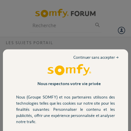
Particuliers
Professionnels
Forum
LES SUJETS PORTAIL
Volet
Ouverture intempestive portail 1 fois sur 10
Continuer sans accepter →
Bonjour,
Portail
Mon portail s'ouvre de maniere intempestive en fin de course de
fermeture. Cela arrive régulierement, genre 1 fois sur 10 mais
Garage
Nous respectons votre vie privée
suffisament pour avoir besoin de surveiller la bonne fermeture a
chaque fois. J'ai fait une réinitialisation totale avec apprentissage de
Nous (Groupe SOMFY) et nos partenaires utilisons des
toutes les telecommande et apprentissage de la course des vantaux,
Sécurité
technologies telles que les cookies sur notre site pour les
et le probleme persiste. Avez vous une idée?
finalités suivantes: Personnaliser le contenu et les
publicités, offrir une expérience personnalisée et analyser
Domotique
Bao P.
notre trafic.
il y a environ 8 ans