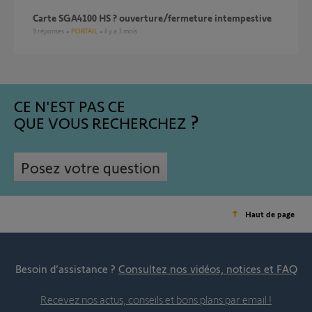
carte SGA4100 HS ? ouverture/fermeture intempestive
9
réponses
PORTAIL
il y a 3 mois
CE N'EST PAS CE
QUE VOUS RECHERCHEZ
Posez votre question
Haut de page
Besoin d’assistance ?
Consultez nos vidéos, notices et FAQ
Recevez nos actus, conseils et bons plans par email !