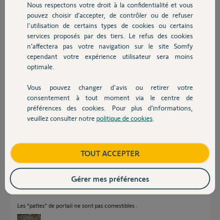
Nous respectons votre droit à la confidentialité et vous
Chauffage
pouvez choisir d’accepter, de contrôler ou de refuser
Réponses
l'utilisation de certains types de cookies ou certains
services proposés par des tiers. Le refus des cookies
Autres produits
n’affectera pas votre navigation sur le site Somfy
cependant votre expérience utilisateur sera moins
Bonjour,
optimale.
Nous vous invitons à consulter la procédure au lien ci-dessous :
Vous pouvez changer d'avis ou retirer votre
Devis avec un pro
FAQ Portail : Pourquoi mon portail s'ouvre tout seul ?
consentement à tout moment via le centre de
préférences des cookies. Pour plus d’informations,
Bonne journée,
veuillez consulter notre
politique de cookies
.
Contact
Sylvain C.
il y a environ 8 ans
Boutique
TOUT ACCEPTER
Gérer mes préférences
"""Resserrez ensuite les pâtes"""
Celles-là seraient à mettre dans l'assiette.
Les "pattes" de portail ne sont pas comestibles .