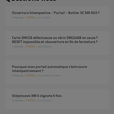
Ouverture Intempestive - Portail - Boitier SC 500 SGS ?
9
réponses
PORTAIL
il y a 9 mois
Carte 2MCC6 défectueuse ou vérin 5062146B en cause ?
RESET impossible et réouverture en fin de fermeture ?
5
réponses
PORTAIL
il y a 15 jours
Pourquoi mon portail automatique s’entrouvre
intempestivement ?
2
réponses
PORTAIL
il y a environ un mois
slidymoove 300 6 clignote 6 fois
3
réponses
PORTAIL
il y a 17 jours