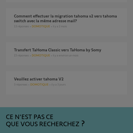
Comment effectuer la migration tahoma v2 vers tahoma
switch avec la même adresse mail?
13
réponses
DOMOTIQUE
il y a 2 mois
Transfert TaHoma Classic vers TaHoma by Somy
15
réponses
DOMOTIQUE
il y a environ un mois
Veuillez activer tahoma V2
3
réponses
DOMOTIQUE
il y a 3 jours
CE N'EST PAS CE
QUE VOUS RECHERCHEZ