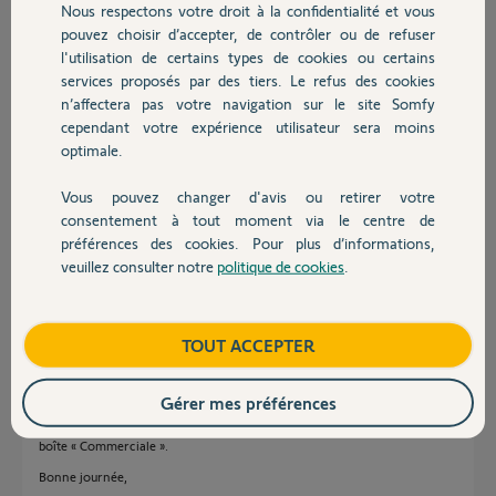
Nous respectons votre droit à la confidentialité et vous
Chauffage
pouvez choisir d’accepter, de contrôler ou de refuser
Gregory C.
l'utilisation de certains types de cookies ou certains
il y a plus de 7 ans
services proposés par des tiers. Le refus des cookies
Autres produits
Participer au fil de discussion
n’affectera pas votre navigation sur le site Somfy
cependant votre expérience utilisateur sera moins
optimale.
Réponses
Vous pouvez changer d'avis ou retirer votre
Devis avec un pro
consentement à tout moment via le centre de
préférences des cookies. Pour plus d’informations,
Bonjour Grégory,
veuillez consulter notre
politique de cookies
.
Contact
Vous pouvez dès à présent activer votre TaHoma sur la bonne adresse.
Cependant, je vois que vous disposez d'un adresse mail Free, nous nous
Boutique
TOUT ACCEPTER
sommes rendu compte que Free classe les emails envoyés par le serveur
TaHoma dans sa boîte commerciale. Pour retrouver cette boîte de
réception "Commerciale", vous devrez vous rendre sur le Webmail de
Gérer mes préférences
Free. Si vous ne voyez pas de boîte commerciale, il faudra vous rendre
dans le menu « Paramètres », allez sur l’onglet « Dossiers » et activer la
boîte « Commerciale ».
Bonne journée,