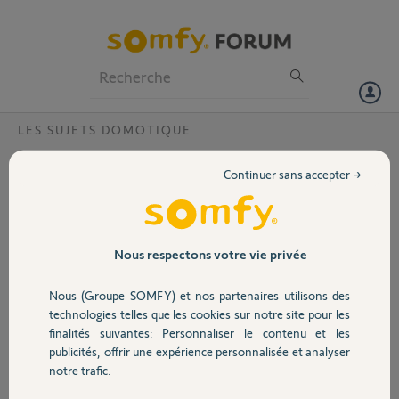
Particuliers
Professionnels
Forum
LES SUJETS DOMOTIQUE
Volet
Mauvaise adresse email activation
Continuer sans accepter →
TAHOMA
Portail
Bonjour,
Je viens d'acheter ma box TAHOMA mais, en essayant de l'activer ce
Garage
Nous respectons votre vie privée
matin, est sûrement par inadvertance, je me suis trompé dans l'email
à fournir. En effet je me suis trompé dans le domaine, j'ai mis
Nous (Groupe SOMFY) et nos partenaires utilisons des
"@gmail.com" au lieu de "@free.fr"
Sécurité
technologies telles que les cookies sur notre site pour les
finalités suivantes: Personnaliser le contenu et les
Serait-il possible de réinitialiser mon code PIN s'il vous plaît ?
publicités, offrir une expérience personnalisée et analyser
Domotique
Le voici : 1217-6826-6881
notre trafic.
Merci d'avance