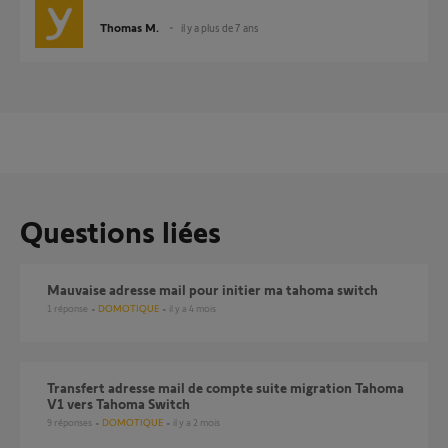
Thomas M.
il y a plus de 7 ans
Questions liées
Mauvaise adresse mail pour initier ma tahoma switch
1
réponse
DOMOTIQUE
il y a 4 mois
Transfert adresse mail de compte suite migration Tahoma
V1 vers Tahoma Switch
9
réponses
DOMOTIQUE
il y a 2 mois