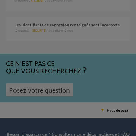
6
réponses
SÉCURITÉ
il y a environ 2 mois
Les identifiants de connexion renseignés sont incorrects
10
réponses
SÉCURITÉ
il y a environ 2 mois
CE N'EST PAS CE
QUE VOUS RECHERCHEZ
Posez votre question
Haut de page
Besoin d’assistance ?
Consultez nos vidéos, notices et FAQ