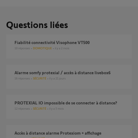
Questions liées
Fiabilité connectivité Visophone VT500
10
réponses
DOMOTIQUE
il y a 2 mois
alarme somfy protexial / accès à distance livebox6
16
réponses
SÉCURITÉ
il y a 21 jours
PROTEXIAL IO impossible de se connecter à distance?
12
réponses
SÉCURITÉ
il y a 5 mois
Accès à distance alarme Protexiom + affichage