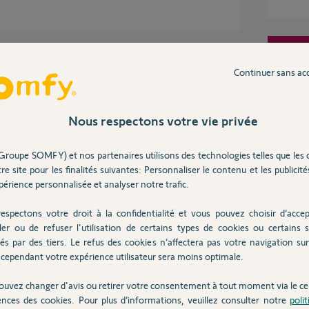
Inter
ses
Continuer sans ac
Nous respectons votre vie privée
Groupe SOMFY) et nos partenaires utilisons des technologies telles que les 
re site pour les finalités suivantes: Personnaliser le contenu et les publicités
 7 ans
érience personnalisée et analyser notre trafic.
espectons votre droit à la confidentialité et vous pouvez choisir d’accep
ler ou de refuser l'utilisation de certains types de cookies ou certains s
 sur le forum qu il y avait effectivement un lien
és par des tiers. Le refus des cookies n’affectera pas votre navigation sur 
 aide d un lien pour prendre la main sur mon
cependant votre expérience utilisateur sera moins optimale.
ouvez changer d'avis ou retirer votre consentement à tout moment via le ce
ences des cookies. Pour plus d’informations, veuillez consulter notre
poli
s