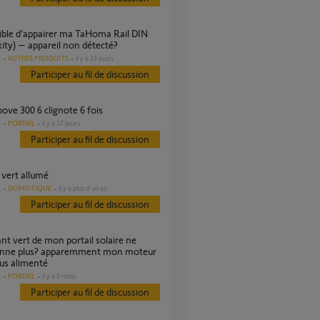
ity) – appareil non détecté?
AUTRES PRODUITS
il y a 23 jours
s
Participer au fil de discussion
oove 300 6 clignote 6 fois
PORTAIL
il y a 17 jours
s
Participer au fil de discussion
 vert allumé
DOMOTIQUE
il y a plus d'un an
s
Participer au fil de discussion
onne plus? apparemment mon moteur
lus alimenté
PORTAIL
il y a 8 mois
s
Participer au fil de discussion