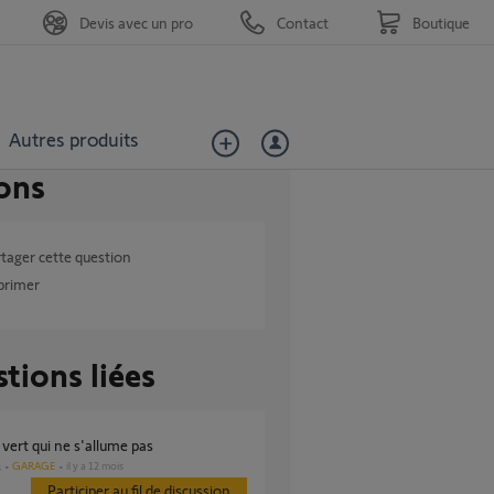
Devis avec un pro
Contact
Boutique
Autres produits
ons
tager cette question
primer
tions liées
 vert qui ne s'allume pas
GARAGE
il y a 12 mois
s
Participer au fil de discussion