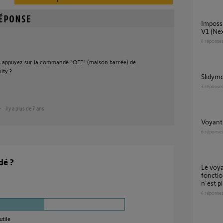
Impossible d’appairer ma TaHoma Rail DIN
V1 (Nex
4
réponse
ous appuyez sur la commande "OFF" (maison barrée) de
ity ?
slidym
3
réponse
il y a plus de 7 ans
voyant
6
réponse
dé ?
Le voyant vert de mon portail solaire ne
foncti
n'est p
4
réponse
utile