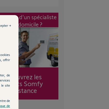
vention d'un spécialiste
à mon domicile ?
cepter →
cookies
, offrir
Découvrez les
ter, de
ervices
forfaits Somfy
le site
Assistance
ntre de
tique de