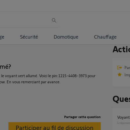
ge
Sécurité
Domotique
Chauffage
Acti
umé?
Par
Im
 le voyant vert allumé. Voici le pin:1215-4408-3973 pour
low. En vous remerciant par avance.
Ques
Partager cette question
Voyant
4
réponse
Participer au fil de discussion