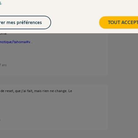
s
.
er mes préférences
TOUT ACCEP
homa.
motique/tahoma#v...
 7 ans
e reset, que j’ai fait, mais rien ne change. Le
s