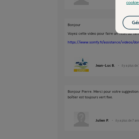
cookie
Gér
Bonjour
Voyez cette video pour faire un reset du Ta
https://www.somfy.fr/assistance/videos/do
Jean-Luc B.
il y a plus de
Bonjour Pierre. Merci pour votre suggestion d
boîtier est toujours vert fixe.
Julien P.
il y a plus de 7 an