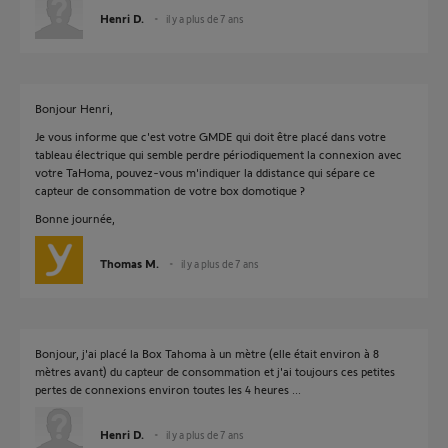
Henri D.
il y a plus de 7 ans
Bonjour Henri,
Je vous informe que c'est votre GMDE qui doit être placé dans votre
tableau électrique qui semble perdre périodiquement la connexion avec
votre TaHoma, pouvez-vous m'indiquer la ddistance qui sépare ce
capteur de consommation de votre box domotique ?
Bonne journée,
Thomas M.
il y a plus de 7 ans
Bonjour, j'ai placé la Box Tahoma à un mètre (elle était environ à 8
mètres avant) du capteur de consommation et j'ai toujours ces petites
pertes de connexions environ toutes les 4 heures ...
Henri D.
il y a plus de 7 ans