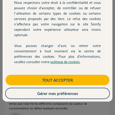
il y a plus de 7 ans
Nous respectons votre droit à la confidentialité et vous
Chauffage
Participer au fil de discussion
pouvez choisir d’accepter, de contrôler ou de refuser
l'utilisation de certains types de cookies ou certains
services proposés par des tiers. Le refus des cookies
Autres produits
n’affectera pas votre navigation sur le site Somfy
Réponses
cependant votre expérience utilisateur sera moins
optimale.
Vous pouvez changer d'avis ou retirer votre
Bonjour Henri,
Devis avec un pro
consentement à tout moment via le centre de
Je viens d'ouvrir un ticket auprès de notre service de maintenance
préférences des cookies. Pour plus d’informations,
qualité, je reviendrai vers vous lorsqu'une réponse me sera apportée.
veuillez consulter notre
politique de cookies
.
Contact
Bonne journée,
Thomas M.
il y a plus de 7 ans
Boutique
TOUT ACCEPTER
Gérer mes préférences
Apres analyse, sur mobile pas de problème mais sur PC on voit en même
temps que l'alarme les différents composants du capteur de
consommation en défaut quelques secondes.