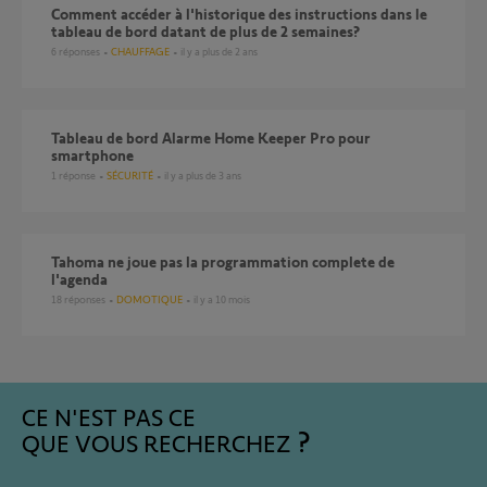
Comment accéder à l'historique des instructions dans le
tableau de bord datant de plus de 2 semaines?
6
réponses
CHAUFFAGE
il y a plus de 2 ans
Tableau de bord Alarme Home Keeper Pro pour
smartphone
1
réponse
SÉCURITÉ
il y a plus de 3 ans
Tahoma ne joue pas la programmation complete de
l'agenda
18
réponses
DOMOTIQUE
il y a 10 mois
CE N'EST PAS CE
QUE VOUS RECHERCHEZ