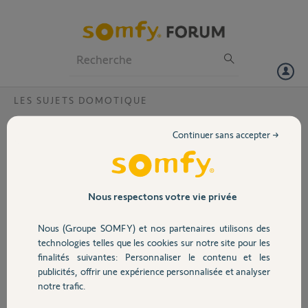
Particuliers
Professionnels
Forum
LES SUJETS DOMOTIQUE
Volet
Tableau de bord ?
Continuer sans accepter →
Bonjour
Portail
petits soucis avec Tahoma 1213-9861-0706
dans le tableau de bord sur PC j'ai aléatoirement 2 à 3 fois par 24
Garage
Nous respectons votre vie privée
heures
Io://1213-9861-0706/15655959 votre capteur ne semble pas être
Nous (Groupe SOMFY) et nos partenaires utilisons des
Sécurité
alimenté etc
technologies telles que les cookies sur notre site pour les
mais je n'ai pas ces messages dans le tableau de bord sur moble
finalités suivantes: Personnaliser le contenu et les
(Android) et par ailleurs tout fonctionne bien
publicités, offrir une expérience personnalisée et analyser
Domotique
notre trafic.
Henri D.