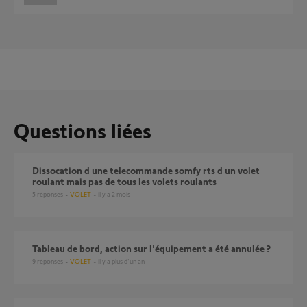
Questions liées
dissocation d une telecommande somfy rts d un volet
roulant mais pas de tous les volets roulants
5
réponses
VOLET
il y a 2 mois
tableau de bord, action sur l'équipement a été annulée ?
9
réponses
VOLET
il y a plus d'un an