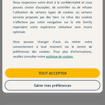
Nous respectons votre droit à la confidentialité et vous
Chauffage
Marilyn
pouvez choisir d’accepter, de contrôler ou de refuser
l'utilisation de certains types de cookies ou certains
Marilyn S.
services proposés par des tiers. Le refus des cookies
Autres produits
il y a environ 7 ans
n’affectera pas votre navigation sur le site Somfy
Participer au fil de discussion
cependant votre expérience utilisateur sera moins
optimale.
Vous pouvez changer d'avis ou retirer votre
Réponses
Devis avec un pro
consentement à tout moment via le centre de
préférences des cookies. Pour plus d’informations,
veuillez consulter notre
politique de cookies
.
Contact
Bonjour Marilyn,
Attendez sur se post une réponse du SAV pour une solution à votre
problème.
Boutique
TOUT ACCEPTER
Bonne journée,
Gérer mes préférences
Sylvain C.
il y a environ 7 ans