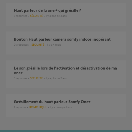
Haut parleur de la one + qui grésille ?
9
réponses
SÉCURITÉ
il y a plus de 3 ans
Bouton Haut parleur camera somfy indoor inopérant
24
réponses
SÉCURITÉ
il y a 4 mois
Le son grésille lors de l'activation et désactivation de ma
one+
5
réponses
SÉCURITÉ
il y a plus de 2 ans
Grésillement du haut parleur Somfy One+
1
réponse
DOMOTIQUE
il y a presque 4 ans