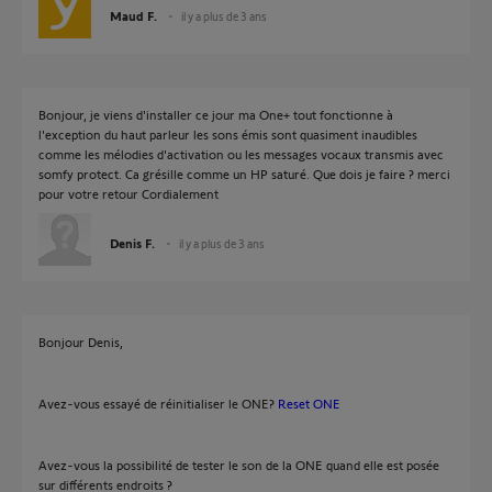
Maud F.
il y a plus de 3 ans
Bonjour, je viens d'installer ce jour ma One+ tout fonctionne à
l'exception du haut parleur les sons émis sont quasiment inaudibles
comme les mélodies d'activation ou les messages vocaux transmis avec
somfy protect. Ca grésille comme un HP saturé. Que dois je faire ? merci
pour votre retour Cordialement
Denis F.
il y a plus de 3 ans
Bonjour Denis,
Avez-vous essayé de réinitialiser le ONE?
Reset ONE
Avez-vous la possibilité de tester le son de la ONE quand elle est posée
sur différents endroits ?