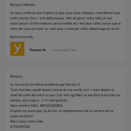
Bonjour Marilyn,
Je vous confirme que d'après ce que vous nous indiquez, il semblerait que
votre Somfy One + soit défectueuse. Afin de gérer votre SAV, je vais
avoir besoin d'informations personnelles et c'est pour cette raison que je
viens de vous envoyer un mail pour continuer votre dépannage en privé.
Bonne journée,
Thomas M.
il y a environ 7 ans
Bonjour,
Je rencontre le même problème que Marilyn S.
Tout s’est bien passé depuis l’achat de ma somfy one + mais depuis un
reset de cette dernière ce jour (car elle signifiait ne pas être branchée sur
secteur alors que si...) ==> elle grésille.
Mon numéro MAC: B0F1EC0D0856
D’après les posts que j’ai pû lire: le remplacement de la camera est la
seule solution?!
Merci pour votre aide
A.FRANCOIS