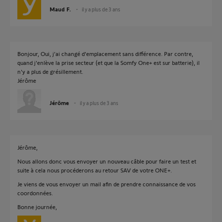
Maud F.
il y a plus de 3 ans
Bonjour, Oui, j'ai changé d'emplacement sans différence. Par contre,
quand j'enlève la prise secteur (et que la Somfy One+ est sur batterie), il
n'y a plus de grésillement.
Jérôme
Jérôme
il y a plus de 3 ans
Jérôme,
Nous allons donc vous envoyer un nouveau câble pour faire un test et
suite à cela nous procéderons au retour SAV de votre ONE+.
Je viens de vous envoyer un mail afin de prendre connaissance de vos
coordonnées.
Bonne journée,