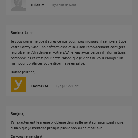
Julien M.
il y a plus de 6 ans
Bonjour Julien,
Je vous confirme que d'après ce que vous nous indiquez, il semblerait que
votre Somfy One + soit défectueuse et seul son remplacement corrigera
le problème. Afin de gérer votre SAV, je vais avoir besoin d'informations
personnelles et c'est pour cette raison que je viens de vous envoyer un
mail pour continuer votre dépannage en privé.
Bonne journée,
Thomas M.
il y a plus de 6 ans
Bonjour,
J'ai exactement le même problème de grésillement sur mon somfy one,
si bien que je n'entend presque plus le son du haut parleur.
En vous remerciant,