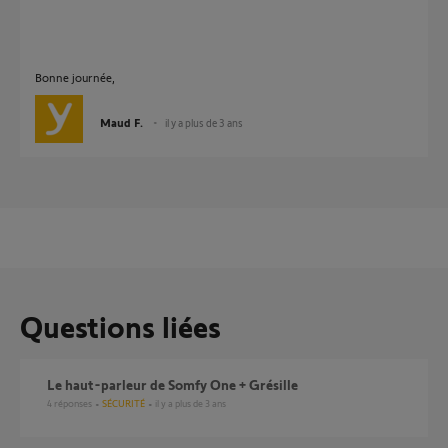
Bonne journée,
Maud F.
il y a plus de 3 ans
Questions liées
Le haut-parleur de Somfy One + Grésille
4
réponses
SÉCURITÉ
il y a plus de 3 ans