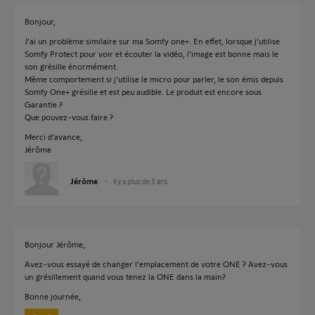
Bonjour,
J'ai un problème similaire sur ma Somfy one+. En effet, lorsque j'utilise
Somfy Protect pour voir et écouter la vidéo, l'image est bonne mais le
son grésille énormément.
Même comportement si j'utilise le micro pour parler, le son émis depuis
Somfy One+ grésille et est peu audible. Le produit est encore sous
Garantie ?
Que pouvez-vous faire ?
Merci d'avance,
Jérôme
Jérôme
il y a plus de 3 ans
Bonjour Jérôme,
Avez-vous essayé de changer l'emplacement de votre ONE ? Avez-vous
un grésillement quand vous tenez la ONE dans la main?
Bonne journée,