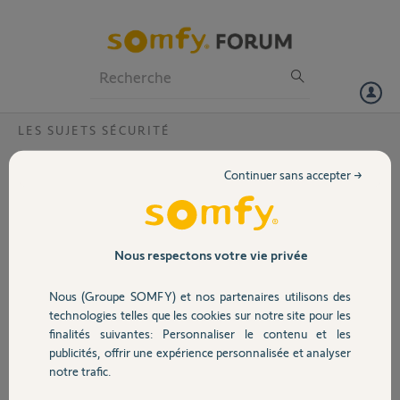
Particuliers
Professionnels
Forum
LES SUJETS SÉCURITÉ
Volet
Grésillement haut-parleur Somfy One Plus
Continuer sans accepter →
Bonjour,
Portail
J'ai acheté aujourd'hui la caméra somfy one plus et l'installation s'est
bien passée. Cependant lorsque la caméra émet des notifications le
Garage
Nous respectons votre vie privée
haut-parleur grésille beaucoup. Les sons sont incompréhensibles en
cas de dialogue. En revanche, la sirène fonctionne parfaitement.
Nous (Groupe SOMFY) et nos partenaires utilisons des
Sécurité
J'ai vu des sujets similaires au mien, et d'après ce que j'ai compris il
technologies telles que les cookies sur notre site pour les
faut déjà la remplacer. J'aimerais donc avoir la procédure de
finalités suivantes: Personnaliser le contenu et les
remplacement svp.
publicités, offrir une expérience personnalisée et analyser
Domotique
notre trafic.
Merci