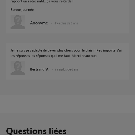
rapport un radio natif...ça vous regarde !
Bonne journée.
Anonyme
il y a plus de 6 ans
Je ne suis pas adapte de payer plus chers pour le plaisir. Peu importe, j'ai
les réponses les réponses qu'il me faut. Merci beaucoup
Bertrand V.
il y a plus de 6 ans
Questions liées