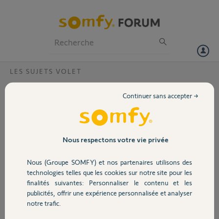
Particuliers
Professionnels
Forum
LES SUJETS VOLET
Volet
Quel micro-module pour volets roulants?
Continuer sans accepter →
Bonjour, je souhaite équiper mes volets de micro-module de
Portail
commande compatibles avec Tahoma. Par contre je vois plusieurs
références existantes: Izymo 1822660, Somfy 1811244 et Somfy
2401162. Pouvez vous m'indiquez quelle référence est la plus
Garage
Nous respectons votre vie privée
adaptée, sachant que j'ai 7 volets et 3 BSO à équiper. Merci à vous
Nous (Groupe SOMFY) et nos partenaires utilisons des
Sécurité
Fabrice G.
technologies telles que les cookies sur notre site pour les
il y a environ 7 ans
finalités suivantes: Personnaliser le contenu et les
Participer au fil de discussion
publicités, offrir une expérience personnalisée et analyser
Domotique
notre trafic.