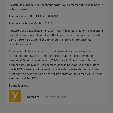
Il existe deux modèle de récepteur pour BSO au même titre que le pour le
volets roulants :
Platine Modulis Slim RTS réf : 1810802
Platine à variation IO réf : 1811131
Toutefois ces deux équipements sont des Récepteurs, ils remplaceront le
point de commande filaire et vos BSO pourront être uniquement piloté
par le TaHoma ou une télécommande RTS ou IO en fonction du
récepteur choisit.
Concernant la différence entre les deux modules, sachez que le
protocole radio IO offre le retour d'information, ce qui permet de
connaître l'état du volet roulant/BSO (s'avoir s'il est ouvert, fermé, ...), il
permet ausssi de placer l'équipement dans la position souhaitez, alors
que le RTS donnera uniquement un ordre de montée, descente ou stop. Il
n'est pas non plus possible de régler l'orientation des lames via TaHoma
avec les modules RTS.
Bonne journée,
Thomas M.
il y a environ 7 ans