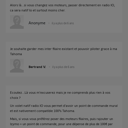
Alors là...si vous changez vos moteurs, passer directement en radio IO,
ca sera natif Io et surtout moins cher.
Anonyme
il y a plus de 6 ans
Je souhaite garder mes inter filaire existant et pouvoir piloter grace à ma
Tahoma
Bertrand V.
il y a plus de 6 ans
Ecoutez...Là vous m'excuserez mais je ne comprends plus rien à vos
choix ?
Un volet natif radio IO vous permet d'avoir un point de commande mural
et est nativement compatible 100% Tahoma.
Mais, si vous vous préférez poser des moteurs filaires, puis rajouter un
Izymo + un point de commande, pour une dépense de plus de 100€ par