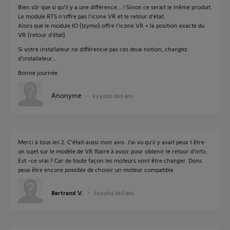
Bien sûr que si qu'il y a une différence....! Sinon ce serait le même produit.
Le module RTS n'offre pas l'icone VR et le retour d'état.
Alors que le module IO (Izymo) offre l'icone VR + la position exacte du
VR (retour d'état).
Si votre installateur ne différencie pas ces deux notion, changez
d'installateur...
Bonne journée.
Anonyme
il y a plus de 6 ans
Merci à tous les 2. C'était aussi mon avis. J'ai vu qu'il y avait peux t être
un sujet sur le modèle de VR filaire à avoir pour obtenir le retour d'info.
Est -ce vrai ? Car de toute façon les moteurs vont être changer. Donc
peux être encore possible de choisir un moteur compatible
Bertrand V.
il y a plus de 6 ans