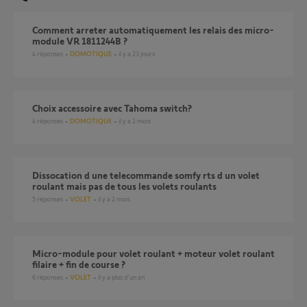
Comment arreter automatiquement les relais des micro-
module VR 1811244B ?
4
réponses
DOMOTIQUE
il y a 23 jours
Choix accessoire avec Tahoma switch?
4
réponses
DOMOTIQUE
il y a 2 mois
dissocation d une telecommande somfy rts d un volet
roulant mais pas de tous les volets roulants
5
réponses
VOLET
il y a 2 mois
Micro-module pour volet roulant + moteur volet roulant
filaire + fin de course ?
6
réponses
VOLET
il y a plus d'un an