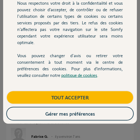
Nous respectons votre droit à la confidentialité et vous
Chauffage
Réponses
pouvez choisir d’accepter, de contrôler ou de refuser
l'utilisation de certains types de cookies ou certains
services proposés par des tiers. Le refus des cookies
Autres produits
Bonjour
n’affectera pas votre navigation sur le site Somfy
cependant votre expérience utilisateur sera moins
1811244 et 2401162, c'est la même chose ! Micromodule RTS.
optimale.
1822660, c'est un micromodule IO, donc à retour d'information. (permet
de voir la position du volet sur l'interface)
Vous pouvez changer d'avis ou retirer votre
Devis avec un pro
Les deux sont compatibles Tahoma.
consentement à tout moment via le centre de
préférences des cookies. Pour plus d’informations,
Bonne journée !
veuillez consulter notre
politique de cookies
.
Contact
Jean-Luc B.
il y a environ 7 ans
Boutique
TOUT ACCEPTER
Merci beaucoup mais je reste un peu perdu. Du coup quels sont les
Gérer mes préférences
intérêts de l'un par rapport à l'autre? Dans ma situation mieux vaut
investir dans lequel? Merci d'avance
Fabrice G.
il y a environ 7 ans