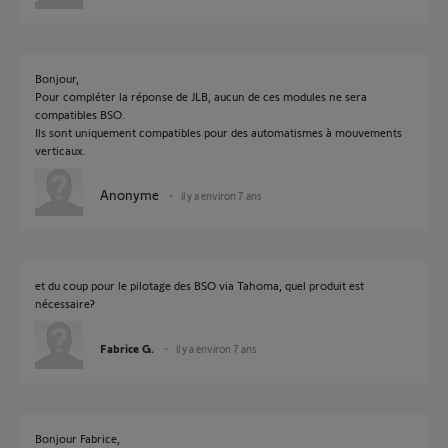
Bonjour,
Pour compléter la réponse de JLB, aucun de ces modules ne sera
compatibles BSO.
Ils sont uniquement compatibles pour des automatismes à mouvements
verticaux.
Anonyme
il y a environ 7 ans
et du coup pour le pilotage des BSO via Tahoma, quel produit est
nécessaire?
Fabrice G.
il y a environ 7 ans
Bonjour Fabrice,