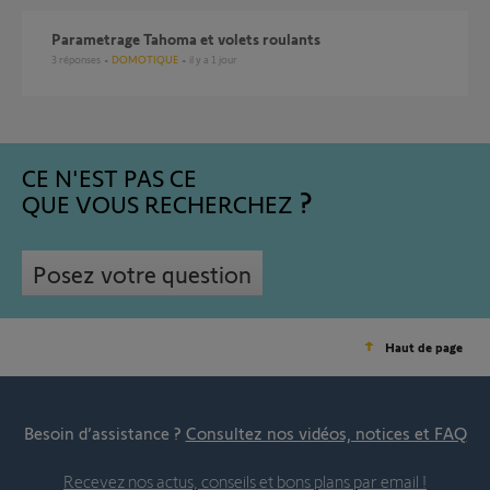
Parametrage Tahoma et volets roulants
3
réponses
DOMOTIQUE
il y a 1 jour
CE N'EST PAS CE
QUE VOUS RECHERCHEZ
Posez votre question
Haut de page
Besoin d’assistance ?
Consultez nos vidéos, notices et FAQ
Recevez nos actus, conseils et bons plans par email !