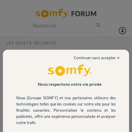
Particuliers
Professionnels
Forum
LES SUJETS SÉCURITÉ
Volet
création d'un compte ?
Continuer sans accepter →
Bonjour,
Portail
Je n'arrive pas a créer un compte pour accès distant. la recherche du
2480-01 n'aboutit pas.
Mon numéro de centrale est :516491.
Garage
Nous respectons votre vie privée
Pourriez vous vérifier s'il n'y a pas de doublon
Merci d'avance
Nous (Groupe SOMFY) et nos partenaires utilisons des
Sécurité
technologies telles que les cookies sur notre site pour les
paul Z.
finalités suivantes: Personnaliser le contenu et les
il y a presque 7 ans
publicités, offrir une expérience personnalisée et analyser
Domotique
Participer au fil de discussion
notre trafic.