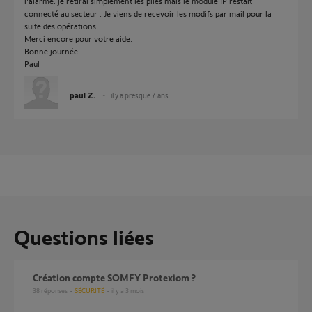
l'alarme. je retirai simplement les piles mais le module IP restait
connecté au secteur . Je viens de recevoir les modifs par mail pour la
suite des opérations.
Merci encore pour votre aide.
Bonne journée
Paul
paul Z.
il y a presque 7 ans
Questions liées
création compte SOMFY Protexiom ?
38
réponses
SÉCURITÉ
il y a 3 mois