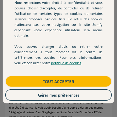
Nous respectons votre droit à la confidentialité et vous
Chauffage
pouvez choisir d’accepter, de contrôler ou de refuser
Réponses
l'utilisation de certains types de cookies ou certains
services proposés par des tiers. Le refus des cookies
Autres produits
n’affectera pas votre navigation sur le site Somfy
Bonjour Paul
cependant votre expérience utilisateur sera moins
optimale.
Un Yellow va vérifier et vous renverra, le cas échéant, les informations
par mail.
Vous pouvez changer d'avis ou retirer votre
Bonne journée !
Devis avec un pro
consentement à tout moment via le centre de
préférences des cookies. Pour plus d’informations,
Jean-Luc B.
il y a presque 7 ans
veuillez consulter notre
politique de cookies
.
Contact
Boutique
TOUT ACCEPTER
Bonjour Paul,
Je vous confirme qu'aucun compte d'accès à distance n'est rattaché à
Gérer mes préférences
votre Centrale/Transmetteur.
Afin d’identifier les raisons qui vous empêchent de créer votre compte
d'accès à distance, je vais avoir besoin d'une copie d'écran des menus
"Réglages du réseau" et "Réglages de l'interface" de l'interface PC de
votre système d'alarme en compte installateur.