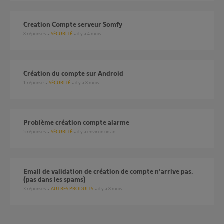
creation Compte serveur Somfy
8
réponses
SÉCURITÉ
il y a 4 mois
Création du compte sur Android
1
réponse
SÉCURITÉ
il y a 8 mois
Problème création compte alarme
5
réponses
SÉCURITÉ
il y a environ un an
Email de validation de création de compte n'arrive pas.
(pas dans les spams)
3
réponses
AUTRES PRODUITS
il y a 8 mois