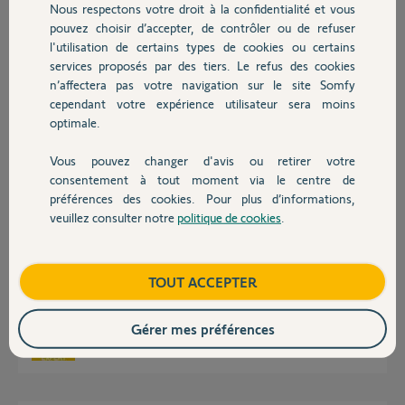
Nous respectons votre droit à la confidentialité et vous
Chauffage
Participer au fil de discussion
pouvez choisir d’accepter, de contrôler ou de refuser
l'utilisation de certains types de cookies ou certains
services proposés par des tiers. Le refus des cookies
Autres produits
n’affectera pas votre navigation sur le site Somfy
Réponses
cependant votre expérience utilisateur sera moins
optimale.
Mon nom de sous-domaine est inconnu sur le site .eu
Vous pouvez changer d'avis ou retirer votre
Devis avec un pro
consentement à tout moment via le centre de
gilles B.
il y a plus de 6 ans
préférences des cookies. Pour plus d’informations,
veuillez consulter notre
politique de cookies
.
Contact
Bonjour Gilles
Boutique
TOUT ACCEPTER
Pourquoi cherchez-vous à vous connecter sur le serveur ?
Gérer mes préférences
Jean-Luc B.
il y a plus de 6 ans