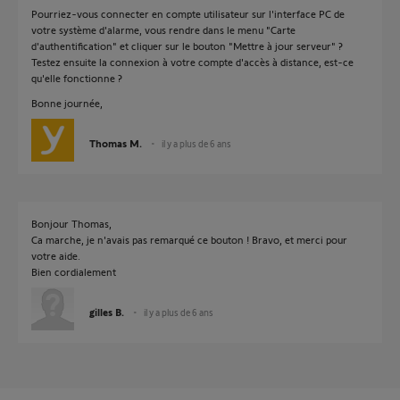
Pourriez-vous connecter en compte utilisateur sur l'interface PC de
votre système d'alarme, vous rendre dans le menu "Carte
d'authentification" et cliquer sur le bouton "Mettre à jour serveur" ?
Testez ensuite la connexion à votre compte d'accès à distance, est-ce
qu'elle fonctionne ?
Bonne journée,
Thomas M.
il y a plus de 6 ans
Bonjour Thomas,
Ca marche, je n'avais pas remarqué ce bouton ! Bravo, et merci pour
votre aide.
Bien cordialement
gilles B.
il y a plus de 6 ans