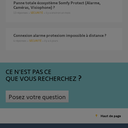
Panne totale écosystème Somfy Protect (Alarme,
Caméras, Visiophone) ?
13
réponses
SÉCURITÉ
il y a environ un mois
Connexion alarme protexiom impossible à distance ?
4
réponses
SÉCURITÉ
il y a 4 jours
CE N'EST PAS CE
QUE VOUS RECHERCHEZ
Posez votre question
Haut de page