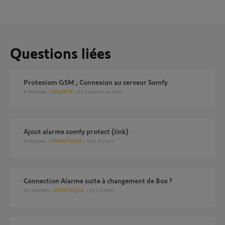
Questions liées
Protexiom GSM ; Connexion au serveur Somfy
8
réponses
SÉCURITÉ
il y a environ un mois
ajout alarme somfy protect (link)
4
réponses
DOMOTIQUE
il y a 20 jours
Connection Alarme suite à changement de Box ?
10
réponses
DOMOTIQUE
il y a 3 mois