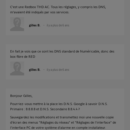
C'est une Redbox THD AC. Tous les réglages, y compris les DNS,
m'avaient été indiqués par vos services.
gilles B.
il y a plus de 6 ans
En fait je vois que ce sont les DNS standard de Numéricable, donc des
box fibre de RED
gilles B.
il y a plus de 6 ans
Bonjour Gilles,
Pourriez-vous mettre à la place les D.N.S. Google à savoir D.N.S.
Primaire : 8.8.8.8 et D.N.S. Secondaire 8.8.4.4 ?
Sauvegardez les modifications et transmettez moi une nouvelle copie
d'écran des menus "Réglages du réseau" et "Réglages de l'interface" de
l'interface PC de votre système d'alarme en compte installateur.