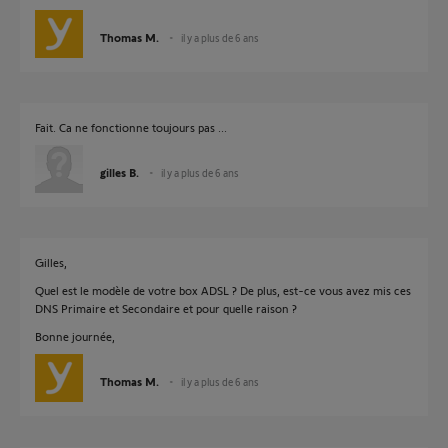
Thomas M.
il y a plus de 6 ans
Fait. Ca ne fonctionne toujours pas ...
gilles B.
il y a plus de 6 ans
Gilles,
Quel est le modèle de votre box ADSL ? De plus, est-ce vous avez mis ces
DNS Primaire et Secondaire et pour quelle raison ?
Bonne journée,
Thomas M.
il y a plus de 6 ans