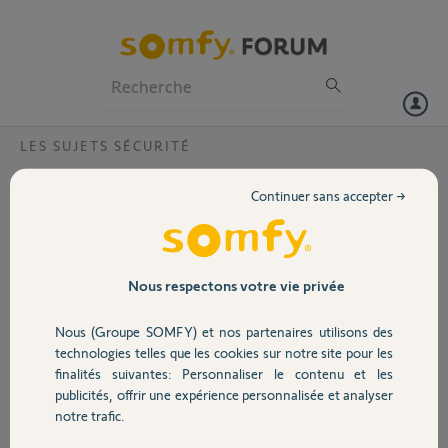
Particuliers
Professionnels
Forum
LES SUJETS SÉCURITÉ
Volet
Connexion au serveur d'alarmes Somfy
Continuer sans accepter →
Bonjour,
Portail
Je me connecte sans problème à mon alarme (n° 526815) en local et à
distance.
Mais je ne parviens pas à me connecter sur la page d'accueil du
Garage
Nous respectons votre vie privée
serveur (
http://www.alarmesomfy.net/compte.php
), qui me répond
toujours que mes identifiants sont incorrects. J'ai pourtant vérifé à
Nous (Groupe SOMFY) et nos partenaires utilisons des
plusieurs reprises l'adresse mail, le code utilisateur 1, le nom de sous-
Sécurité
technologies telles que les cookies sur notre site pour les
domaine. Pouvez-vous m'aider ?
finalités suivantes: Personnaliser le contenu et les
Merci
publicités, offrir une expérience personnalisée et analyser
Domotique
notre trafic.
gilles B.
il y a plus de 6 ans