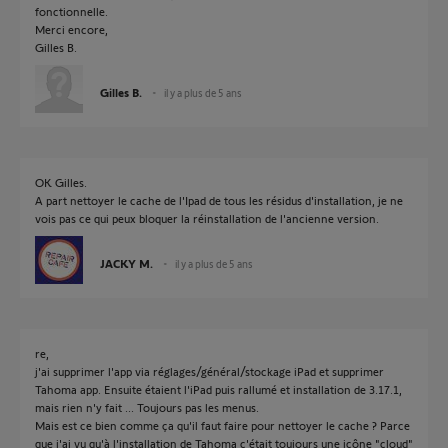
fonctionnelle.
Merci encore,
Gilles B.
Gilles B.
il y a plus de 5 ans
OK Gilles.
A part nettoyer le cache de l'Ipad de tous les résidus d'installation, je ne
vois pas ce qui peux bloquer la réinstallation de l'ancienne version.
JACKY M.
il y a plus de 5 ans
re,
j'ai supprimer l'app via réglages/général/stockage iPad et supprimer
Tahoma app. Ensuite étaient l'iPad puis rallumé et installation de 3.17.1,
mais rien n'y fait ... Toujours pas les menus.
Mais est ce bien comme ça qu'il faut faire pour nettoyer le cache ? Parce
que j'ai vu qu'à l'installation de Tahoma c'était toujours une icône "cloud"