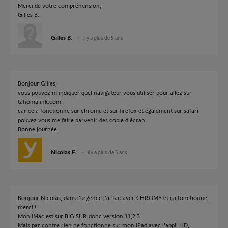
Merci de votre compréhension,
Gilles B.
Gilles B.
il y a plus de 5 ans
Bonjour Gilles,
vous pouvez m'indiquer quel navigateur vous utiliser pour allez sur
tahomalink.com.
car cela fonctionne sur chrome et sur firefox et également sur safari.
pouvez vous me faire parvenir des copie d'écran.
Bonne journée.
Nicolas F.
il y a plus de 5 ans
Bonjour Nicolas, dans l'urgence j'ai fait avec CHROME et ça fonctionne,
merci !
Mon iMac est sur BIG SUR donc version 11,2,3.
Mais par contre rien ne fonctionne sur mon iPad avec l'appli HD,