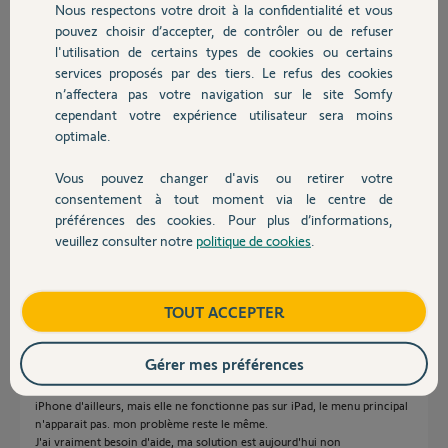
Nous respectons votre droit à la confidentialité et vous
Chauffage
Participer au fil de discussion
pouvez choisir d’accepter, de contrôler ou de refuser
l'utilisation de certains types de cookies ou certains
services proposés par des tiers. Le refus des cookies
Autres produits
n’affectera pas votre navigation sur le site Somfy
Réponses
cependant votre expérience utilisateur sera moins
optimale.
Bonjour Gilles
Vous pouvez changer d'avis ou retirer votre
La version en cours est la 3.17.1 et non la 3.17.0
Devis avec un pro
consentement à tout moment via le centre de
https://apps.apple.com/fr/app/tahoma-by-somfy/id374554678
préférences des cookies. Pour plus d’informations,
veuillez consulter notre
politique de cookies
.
Contact
JACKY M.
il y a plus de 5 ans
Boutique
TOUT ACCEPTER
Bonjour Jacky,
Gérer mes préférences
merci pour ce conseil.
Malheureusement j'ai aussi fait l'essai avec celle ci, qui est plus dédié
iPhone d'ailleurs, mais elle ne fonctionne pas sur iPad, le menu principal
n'apparait pas. mon problème reste le même.
J'ai vraiment besoin d'aide, ma solution est aujourd'hui non