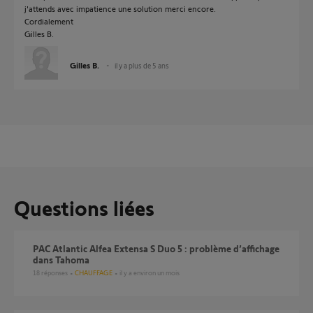
j'attends avec impatience une solution merci encore.
Cordialement
Gilles B.
Gilles B.
il y a plus de 5 ans
Questions liées
PAC Atlantic Alfea Extensa S Duo 5 : problème d’affichage
dans Tahoma
18
réponses
CHAUFFAGE
il y a environ un mois