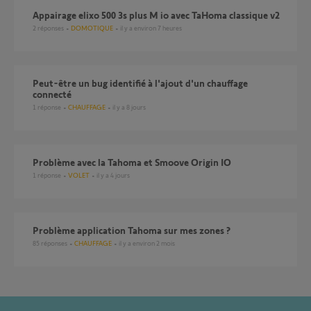
Appairage elixo 500 3s plus M io avec TaHoma classique v2
2
réponses
DOMOTIQUE
il y a environ 7 heures
Peut-être un bug identifié à l'ajout d'un chauffage
connecté
1
réponse
CHAUFFAGE
il y a 8 jours
Problème avec la Tahoma et Smoove Origin IO
1
réponse
VOLET
il y a 4 jours
Problème application Tahoma sur mes zones ?
85
réponses
CHAUFFAGE
il y a environ 2 mois