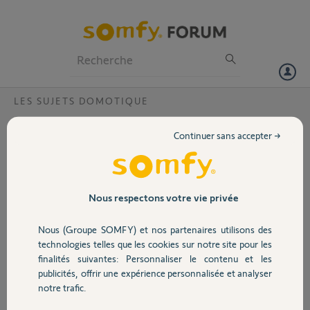
Particuliers
Professionnels
Forum
LES SUJETS DOMOTIQUE
Volet
Problème version TAHOMA 3.17.0
Continuer sans accepter →
Bonjour,
Portail
j'ai essayé d'installer la version 3.17.0 sur mon iPad Pro après avoir
supprimé la version actuelle 2020.7.4-7.
Mais ça ne fonctionne pas et maintenant , en revenant à la version
Garage
Nous respectons votre vie privée
précédente, les menus "création habitation" et "configuration" sont
inaccessibles. Donc impossible d'installer de nouveaux éléments.
Nous (Groupe SOMFY) et nos partenaires utilisons des
Qui peut m'aider svp ?
Sécurité
technologies telles que les cookies sur notre site pour les
cordialement,
finalités suivantes: Personnaliser le contenu et les
Gilles B.
publicités, offrir une expérience personnalisée et analyser
Domotique
notre trafic.
Gilles B.
il y a plus de 5 ans