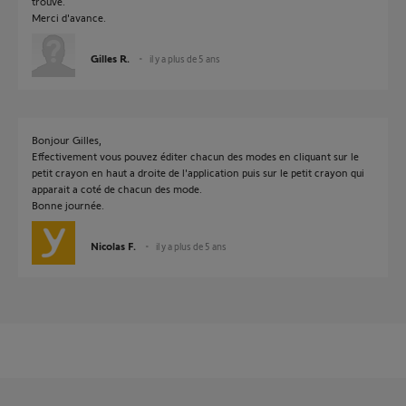
trouvé.
Merci d'avance.
Gilles R.
il y a plus de 5 ans
Bonjour Gilles,
Effectivement vous pouvez éditer chacun des modes en cliquant sur le
petit crayon en haut a droite de l'application puis sur le petit crayon qui
apparait a coté de chacun des mode.
Bonne journée.
Nicolas F.
il y a plus de 5 ans