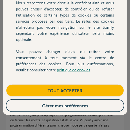
Nous respectons votre droit à la confidentialité et vous
Chauffage
pouvez choisir d’accepter, de contrôler ou de refuser
l'utilisation de certains types de cookies ou certains
Réponses
services proposés par des tiers. Le refus des cookies
Autres produits
n’affectera pas votre navigation sur le site Somfy
cependant votre expérience utilisateur sera moins
optimale.
Bonjour Gilles,
Pouvez vous me donner plus d'information ?
de quel produit s'agit il?
Vous pouvez changer d'avis ou retirer votre
Bonne journée.
Devis avec un pro
consentement à tout moment via le centre de
préférences des cookies. Pour plus d’informations,
Nicolas F.
il y a plus de 5 ans
veuillez consulter notre
politique de cookies
.
Contact
Boutique
TOUT ACCEPTER
Bonjour Nicolas,
Il s'agit du boitier de commande centralisée Connexoon piloté par
l'application fenêtre du même nom sur smartphone. Dans l'application il
Gérer mes préférences
y a 4 modes, à la maison, parti, en vacances et ne pas déranger. Pour
chaque mode, on peut appliquer une programation horaire pour ouvrir
ou fermer les volets. La question est de savoir s'il peut y avoir une
programmation différente pour chaque mode parce que je n'ai pas