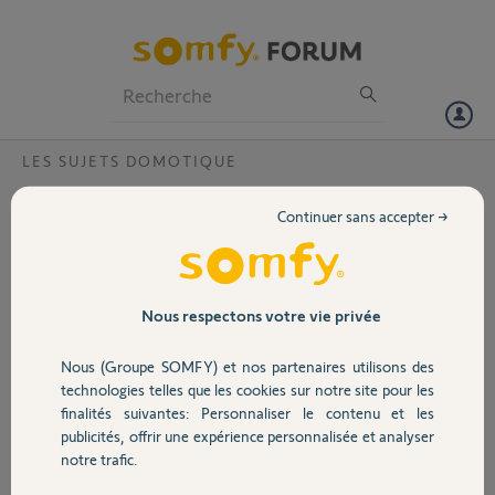
Particuliers
Professionnels
Forum
LES SUJETS DOMOTIQUE
Volet
Connexoon : Est-ce que l'on peut avoir une
Continuer sans accepter →
programmation horaire par mode ?
Portail
Est-ce que la programmation horaire est la même pour tous les
modes (présent, absent, en vacances) ou bien peut on en avoir une
Garage
par mode ?
Nous respectons votre vie privée
D'autre part, malgré la simulation de présence, les volets s'ouvrent et
se ferment tous ensembles. Y a t'il une subtilité qui m'a échappée ?
Nous (Groupe SOMFY) et nos partenaires utilisons des
Sécurité
Merci d'avance.
technologies telles que les cookies sur notre site pour les
finalités suivantes: Personnaliser le contenu et les
Gilles R.
publicités, offrir une expérience personnalisée et analyser
Domotique
il y a plus de 5 ans
notre trafic.
Participer au fil de discussion