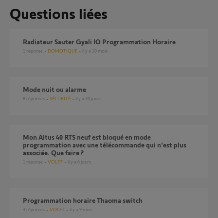
Questions liées
Radiateur Sauter Gyali IO Programmation Horaire
1
réponse
DOMOTIQUE
il y a 10 mois
Mode nuit ou alarme
8
réponses
SÉCURITÉ
il y a 30 jours
Mon Altus 40 RTS neuf est bloqué en mode
programmation avec une télécommande qui n'est plus
associée. Que faire ?
1
réponse
VOLET
il y a 6 jours
Programmation horaire Thaoma switch
3
réponses
VOLET
il y a 9 mois