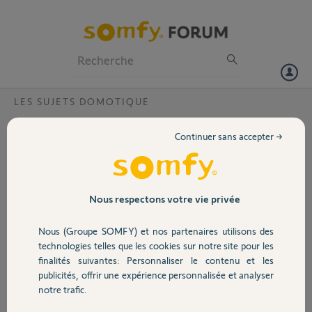
Particuliers
Professionnels
Forum
LES SUJETS DOMOTIQUE
Volet
Tahoma ne pilote plus mes appareils ?
Continuer sans accepter →
Bonjour,
Portail
Suite à la dernière mise à jour, ma Tahoma est restée en rouge et
déconnectée de l'application. Comme lu dans le forum, j'ai fait un
Garage
Nous respectons votre vie privée
reset.
La connexion avec l'application est de retour mais Tahoma ne pilote
Nous (Groupe SOMFY) et nos partenaires utilisons des
plus rien. L'ensemble de mes appareils sont en manuel.
Sécurité
technologies telles que les cookies sur notre site pour les
Pouvez svp m'aider, sans doute Un Yellow ?
finalités suivantes: Personnaliser le contenu et les
Mon pin tahoma est 1202-3216-4356
publicités, offrir une expérience personnalisée et analyser
Domotique
notre trafic.
Merci,
G.