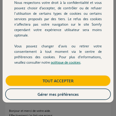
Nous respectons votre droit à la confidentialité et vous
Chauffage
pouvez choisir d’accepter, de contrôler ou de refuser
G. S.
l'utilisation de certains types de cookies ou certains
il y a environ 5 ans
services proposés par des tiers. Le refus des cookies
Autres produits
Participer au fil de discussion
n’affectera pas votre navigation sur le site Somfy
cependant votre expérience utilisateur sera moins
optimale.
Réponses
Vous pouvez changer d'avis ou retirer votre
Devis avec un pro
consentement à tout moment via le centre de
préférences des cookies. Pour plus d’informations,
Bonjour G.
veuillez consulter notre
politique de cookies
.
Contact
pouvez vous me confirmer votre code pin car il semble y avoir une
erreur dans celui ci.
Bonne journée.
Boutique
TOUT ACCEPTER
Nicolas F.
il y a environ 5 ans
Gérer mes préférences
Bonjour et merci de votre aide.
Effectivement j'ai fait une erreur.