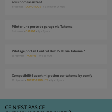
sous homeassistant
3
réponses
DOMOTIQUE
il y a environ un mois
Piloter une porte de garage via Tahoma
6
réponses
GARAGE
il y a 8 jours
Pilotage portail Control Box 3S IO via Tahoma ?
15
réponses
PORTAIL
il y a 15 jours
compatibilité avant migration sur tahoma by somfy
20
réponses
AUTRES PRODUITS
il y a 11 jours
CE N'EST PAS CE