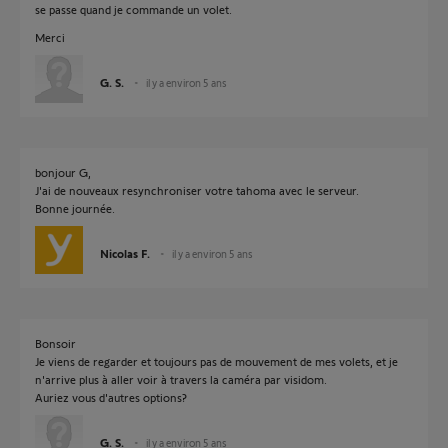
se passe quand je commande un volet.
Merci
G. S.
il y a environ 5 ans
bonjour G,
J'ai de nouveaux resynchroniser votre tahoma avec le serveur.
Bonne journée.
Nicolas F.
il y a environ 5 ans
Bonsoir
Je viens de regarder et toujours pas de mouvement de mes volets, et je
n'arrive plus à aller voir à travers la caméra par visidom.
Auriez vous d'autres options?
G. S.
il y a environ 5 ans