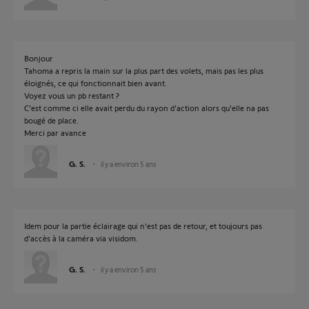
Bonjour
Tahoma a repris la main sur la plus part des volets, mais pas les plus
éloignés, ce qui fonctionnait bien avant.
Voyez vous un pb restant ?
C'est comme ci elle avait perdu du rayon d'action alors qu'elle na pas
bougé de place.
Merci par avance
G. S.
il y a environ 5 ans
Idem pour la partie éclairage qui n'est pas de retour, et toujours pas
d'accès à la caméra via visidom.
G. S.
il y a environ 5 ans