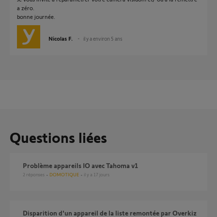
a zéro.
bonne journée.
Nicolas F.
il y a environ 5 ans
Questions liées
Problème appareils IO avec Tahoma v1
2
réponses
DOMOTIQUE
il y a 17 jours
Disparition d'un appareil de la liste remontée par Overkiz