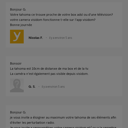
Bonjour G.
Votre tahoma ce trouve proche de votre box adsl ou d'une télévision?
votre camera visidom fonctionne t-elle sur l'app visidom?
Bonne journée
Nicolas F.
il y a environ 5 ans
Bonsoir
La tahoma est 10cm de distanxe de ma box et de la tv.
La caméra n'est également pas visible depuis visidom.
G. S.
il y a environ 5 ans
Bonjour G.
je vous invite a éloigner au maximum votre tahoma de ses éléments afin
d'éviter les perturbation radio.
Je vous invite a reparamétrer votre camera visidom et/ ou a la remettre