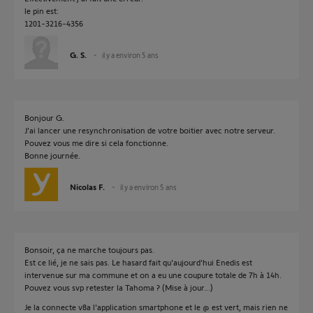
le pin est:
1201-3216-4356
G. S.
il y a environ 5 ans
Bonjour G.
J'ai lancer une resynchronisation de votre boitier avec notre serveur.
Pouvez vous me dire si cela fonctionne.
Bonne journée.
Nicolas F.
il y a environ 5 ans
Bonsoir, ça ne marche toujours pas.
Est ce lié, je ne sais pas. Le hasard fait qu'aujourd'hui Enedis est
intervenue sur ma commune et on a eu une coupure totale de 7h à 14h.
Pouvez vous svp retester la Tahoma ? (Mise à jour...)
Je la connecte v8a l'application smartphone et le @ est vert, mais rien ne