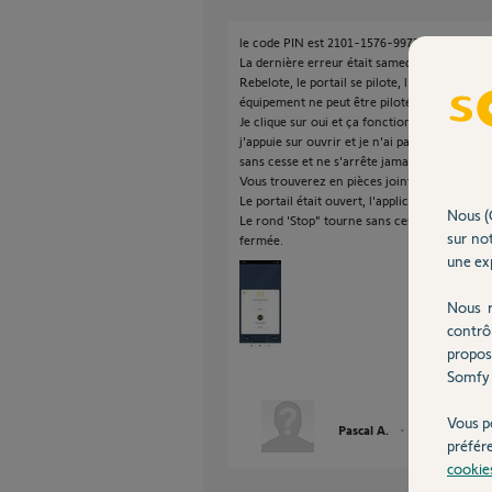
le code PIN est 2101-1576-9972.
La dernière erreur était samedi 13/08.
Rebelote, le portail se pilote, l'application i
équipement ne peut être piloté, piloter qua
Je clique sur oui et ça fonctionne parfaitem
j'appuie sur ouvrir et je n'ai pas de retour d
sans cesse et ne s'arrête jamais.
Vous trouverez en pièces jointe la capture d
Le portail était ouvert, l'application affiche 
Nous (
Le rond 'Stop" tourne sans cesse même une fo
sur not
fermée.
une exp
Nous r
contrô
propos
Somfy 
Vous p
Pascal A.
il y a presque 5 
préfér
cookie