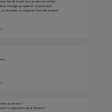
mon lieu de travail mais je viens de vérifier,
même message qui apparait. Je pense qu'il
 la réinstaller et réapparer tout mes produits.
ans
sant.
 ans
iveau du serveur ?
avant la suppression de la Tahoma ?