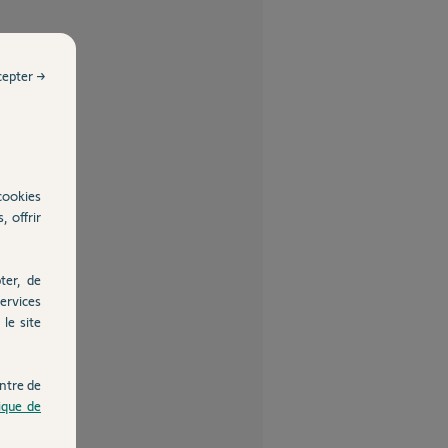
cepter →
cookies
, offrir
ter, de
ervices
le site
ntre de
tique de