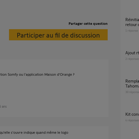
Réinitiatisation kit de connectivité pour
Partager cette question
retour 
1
réponse
Participer au fil de discussion
Ajout 
2
réponse
tion Somfy ou l'application Maison d'Orange ?
Remplacer mon kit de connectivité par
Tahoma
30
répons
 5 ans
kit co
4
réponse
squ'elle s'ouvre indique quand même le logo