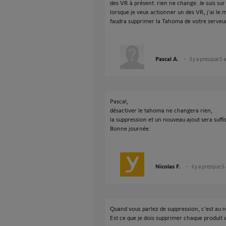
des VR à présent. rien ne change. Je suis sur 
lorsque je veux actionner un des VR, j'ai le 
faudra supprimer la Tahoma de votre serveur,
Pascal A.
il y a presque 5 
Pascal,
désactiver le tahoma ne changera rien,
la suppression et un nouveau ajout sera suffi
Bonne journée.
Nicolas F.
il y a presque 5
Quand vous parlez de suppression, c'est au n
Est ce que je dois supprimer chaque produit 