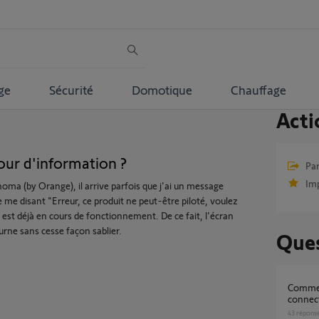
ge
Sécurité
Domotique
Chauffage
Acti
tour d'information ?
Par
Im
ahoma (by Orange), il arrive parfois que j'ai un message
me disant "Erreur, ce produit ne peut-être piloté, voulez
 est déjà en cours de fonctionnement. De ce fait, l'écran
urne sans cesse façon sablier.
Ques
Comment installer mon nouveau Kit de
connect
43
répons