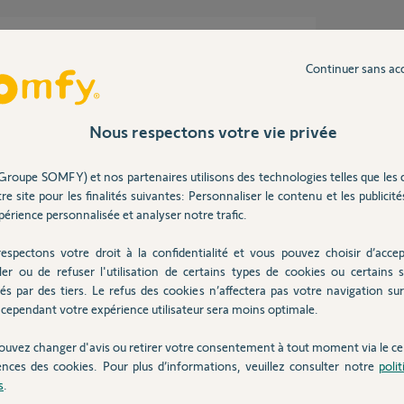
ndique parfois "erreur de pilotage, votre
Continuer sans ac
nd même ?"
ent. Ou encore l'application fonctionne,
'information, ouvrir affiche un rond qui tourne
Nous respectons votre vie privée
'écran d'une erreur survenue le 10/08 à 13h54.
"fermé"
Groupe SOMFY) et nos partenaires utilisons des technologies telles que les 
is le portail arrêté en position ouverte ou
re site pour les finalités suivantes: Personnaliser le contenu et les publicités
érience personnalisée et analyser notre trafic.
espectons votre droit à la confidentialité et vous pouvez choisir d’accep
ler ou de refuser l'utilisation de certains types de cookies ou certains s
és par des tiers. Le refus des cookies n’affectera pas votre navigation sur 
cependant votre expérience utilisateur sera moins optimale.
ouvez changer d'avis ou retirer votre consentement à tout moment via le ce
ans
ences des cookies. Pour plus d’informations, veuillez consulter notre
poli
s
.