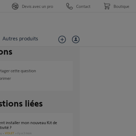
Devis avec un pro
Contact
Boutique
Autres produits
ons
tager cette question
primer
tions liées
ivité ?
VOLET
il y a 3 mois
es