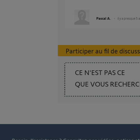
Pascal A.
il y a presque 5 
Participer au fil de discus
CE N'EST PAS CE
QUE VOUS RECHER