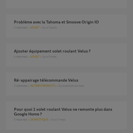
Problème avec la Tahoma et Smoove Origin IO
2
réponses
VOLET
il y a 7 jours
Ajouter équipement volet roulant Velux ?
4
réponses
VOLET
il y a 9 mois
ré-appairage télécommande Velux
3
réponses
AUTRES PRODUITS
il y a environ un mois
Pour quoi 1 volet roulant Velux ne remonte plus dans
Google Home ?
5
réponses
DOMOTIQUE
il y a 7 mois