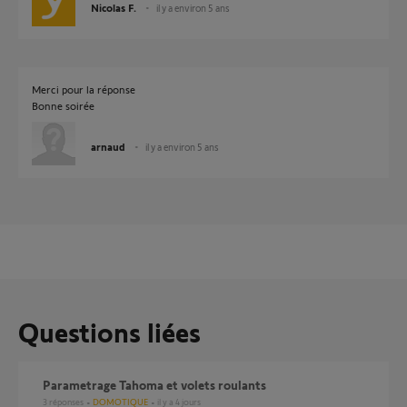
Nicolas F.
il y a environ 5 ans
Merci pour la réponse
Bonne soirée
arnaud
il y a environ 5 ans
Questions liées
Parametrage Tahoma et volets roulants
3
réponses
DOMOTIQUE
il y a 4 jours