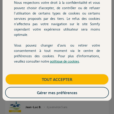
Nous respectons votre droit à la confidentialité et vous
Chauffage
pouvez choisir d’accepter, de contrôler ou de refuser
l'utilisation de certains types de cookies ou certains
services proposés par des tiers. Le refus des cookies
Autres produits
n’affectera pas votre navigation sur le site Somfy
cependant votre expérience utilisateur sera moins
optimale.
arnaud
il y a environ 5 ans
Vous pouvez changer d'avis ou retirer votre
Devis avec un pro
consentement à tout moment via le centre de
Participer au fil de discussion
préférences des cookies. Pour plus d’informations,
veuillez consulter notre
politique de cookies
.
Contact
Réponses
Boutique
TOUT ACCEPTER
Bonjour
Gérer mes préférences
Est-ce que vous avez essayé ?
Jean-Luc B.
il y a environ 5 ans