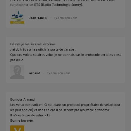
fonctionner en RTS (Radio Technologie Somfy).
Jean-Luc B.
il y a environ 5 ans
Désolé je me suis mal exprimé
J’ai du très sur la switch la porte de garage .
Que ces volets solaires velux je ne connais pas le protocole.certains c’est
pas du io
arnaud
il y a environ 5 ans
Bonjour Arnaud,
Les velux sont soit en IO soit dans un protocol propriétaire de velux(pour
les plus ancien) et dans ce cas il ne seront pas ajoutable a tahoma.
Il n'existe pas de velux RTS.
Bonne journée.