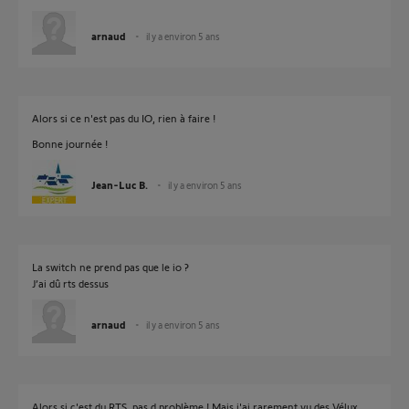
arnaud
il y a environ 5 ans
Alors si ce n'est pas du IO, rien à faire !
Bonne journée !
Jean-Luc B.
il y a environ 5 ans
La switch ne prend pas que le io ?
J’ai dû rts dessus
arnaud
il y a environ 5 ans
Alors si c'est du RTS, pas d problème ! Mais j'ai rarement vu des Vélux