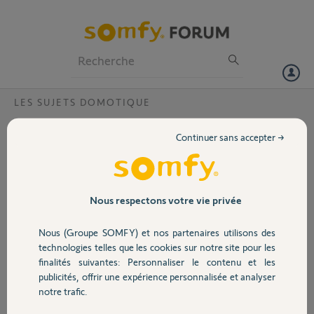
Particuliers
Professionnels
Forum
LES SUJETS DOMOTIQUE
Volet
volet roulant velux
Continuer sans accepter →
Bonjour,
Portail
j'ai deux volets roulants velux
telecommande ci jointe.
est il possible de les ajouter a la
Garage
Nous respectons votre vie privée
tahoma switch?
merci
Nous (Groupe SOMFY) et nos partenaires utilisons des
arnaud
Sécurité
technologies telles que les cookies sur notre site pour les
finalités suivantes: Personnaliser le contenu et les
Merci,
publicités, offrir une expérience personnalisée et analyser
Domotique
notre trafic.