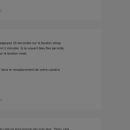
ns
appuyez 10 secondes sur le bouton setup.
t 1 minutes. Si le voyant bleu fixe persiste,
ur le bouton reset.
s faire le remplacement de votre caméra.
ns
s et cela ne fonctionne pas non plus . Donc cela