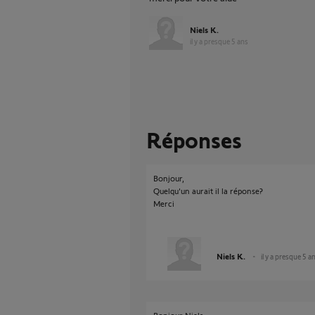
Niels K.
il y a presque 5 ans
Réponses
Bonjour,
Quelqu'un aurait il la réponse?
Merci
Niels K.
il y a presque 5 a