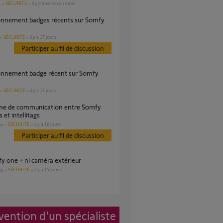
SÉCURITÉ
il y a environ un mois
s
SÉCURITÉ
il y a 17 jours
Participer au fil de discussion
SÉCURITÉ
il y a 17 jours
 et intellitags
SÉCURITÉ
il y a 16 jours
es
Participer au fil de discussion
mfy one + ni caméra extérieur
SÉCURITÉ
il y a 15 jours
es
vention d'un spécialiste