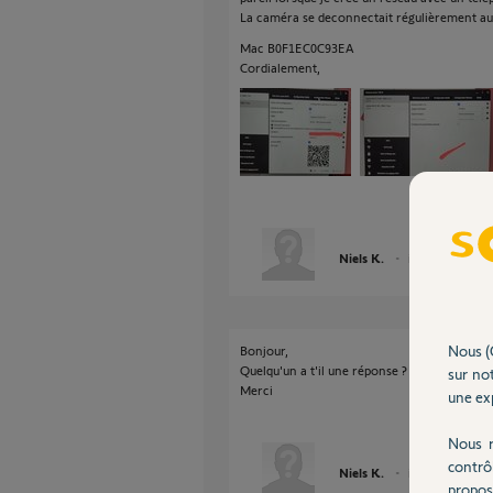
La caméra se deconnectait régulièrement au
Mac B0F1EC0C93EA
Cordialement,
Niels K.
il y a presque 5 a
Nous (
Bonjour,
Quelqu'un a t'il une réponse ?
sur not
Merci
une exp
Nous r
contrô
Niels K.
il y a presque 5 a
propos