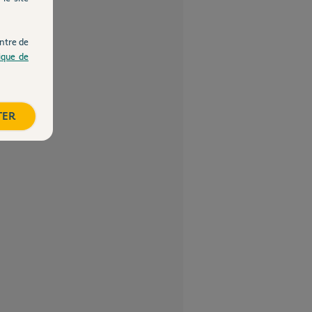
ntre de
tique de
TER