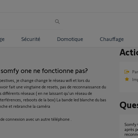
ge
Sécurité
Domotique
Chauffage
Acti
 somfy one ne fonctionne pas?
Par
Im
stives, je change change le réseau wifi et lors du
avoir fait une vingtaine de resets, pas de reconnaissance du
 différents réseaux ( en ne laissant qu'un réseau de
 interférences, reboots de la box) La bande led blanche du bas
Ques
anche et rebranche la caméra
 de connexion avec un autre téléphone .
Somfy One+ bloquée en mode alarme activée
après p
reconn