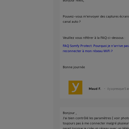
Bonjour Niels,
Pouvez-vous m'envoyer des captures écrans 
canal auto ?
Veuillez vous référer à la FAQ ci-dessous :
FAQ Somfy Protect: Pourquoi je n'arrive pa
reconnecter à mon réseau WiFi ?
Bonne journée
Maud F.
il y a presque 5 a
Bonjour ,
J'ai bien contrôlé les paramètres ( voir photos
toujours pas à me connecter malgré plusieurs
pareil lorsque je crée un réseau avec un tél