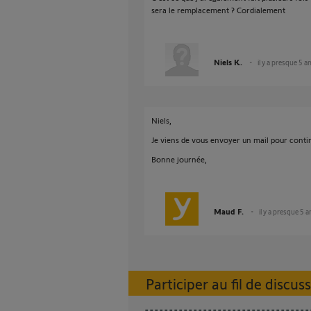
sera le remplacement ? Cordialement
Niels K.
il y a presque 5 a
Niels,
Je viens de vous envoyer un mail pour conti
Bonne journée,
Maud F.
il y a presque 5 a
Participer au fil de discus