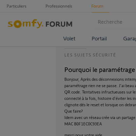
Particuliers
Professionnels
Forum
Volet
Portail
Gara
LES SUJETS SÉCURITÉ
Pourquoi le paramétrage
Bonjour, Après des déconnexions intempe
paramétrage rien ne se passe. J'ai beau 
QR code. Tentatives infructueuses sur les
connecté à la fois, histoire d'éviter les
clignote dés le reset et lorsque on debr
Que faire?
Idem avec un réseau crée via un partage
MAC B0F1EC0C93EA
merci pour votre aide