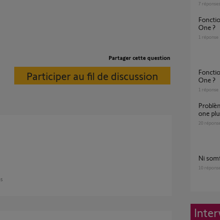
7
réponse
Fonctionnement badges récents sur Somfy
One ?
1
réponse
Partager cette question
Fonctionnement badge récent sur Somfy
Participer au fil de discussion
One ?
1
réponse
Problème de communication entre Somfy
one plus
20
répons
Ni so
10
répons
ns
Inter