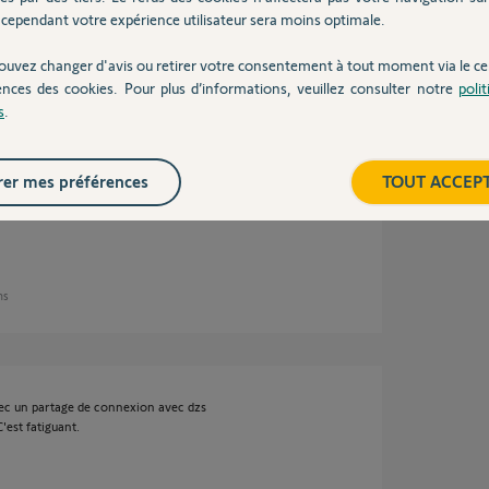
cependant votre expérience utilisateur sera moins optimale.
ouvez changer d'avis ou retirer votre consentement à tout moment via le ce
ences des cookies. Pour plus d’informations, veuillez consulter notre
poli
iguration du 5Ghz vous avez bien coché
s
.
 du 2,4Ghz.
er mes préférences
TOUT ACCEP
ôté de votre box internet.
ns
avec un partage de connexion avec dzs
'est fatiguant.