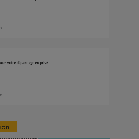
ns
nuer votre dépannage en privé.
ns
sion