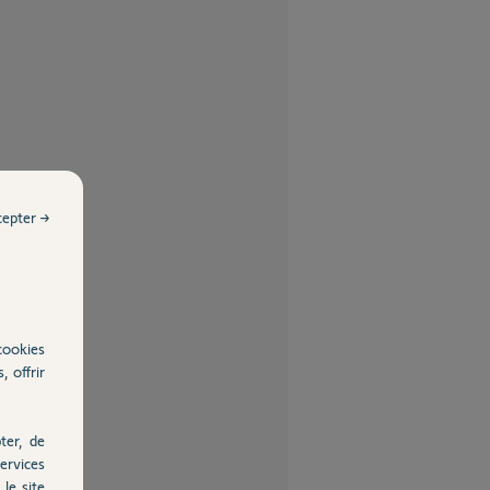
cepter →
cookies
, offrir
ter, de
ervices
le site