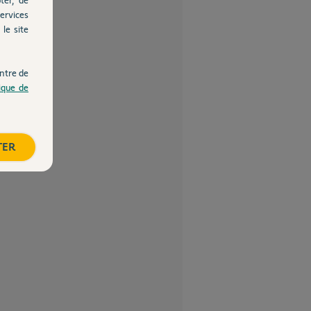
ervices
le site
ntre de
tique de
TER