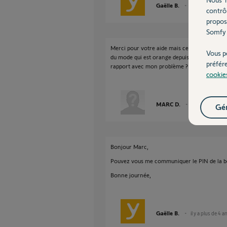
Gaëlle B.
il y a plus de 4 a
contrô
propos
Somfy 
Merci pour votre aide mais ce n'est pas le vo
Vous p
du mode qui est orange depuis plusieurs mois
préfér
rapport avec mon problème ? D'avance merc
cookie
MARC D.
il y a plus de 4 
Gér
Bonjour Marc,
Pouvez vous me communiquer le PIN de la b
Bonne journée,
Gaëlle B.
il y a plus de 4 a