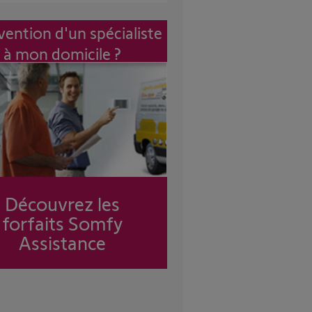
vention d'un spécialiste
à mon domicile ?
Découvrez les
forfaits Somfy
Assistance