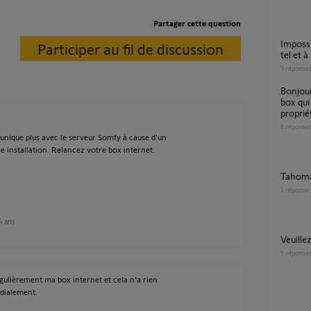
Partager cette question
Impossible connecter KIT connectivité à mon
Participer au fil de discussion
tel et 
9
réponse
Bonjour je n’arrive pas à me connecter à la
box qui 
proprié
6
réponse
unique plus avec le serveur Somfy à cause d'un
re installation. Relancez votre box internet.
Tahom
1
réponse
 4 ans
Veuill
5
réponse
gulièrement ma box internet et cela n'a rien
rdialement.