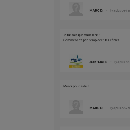
MARC D.
il y a plus de 4 
Je ne sais que vous dire !
Commencez par remplacer les câbles.
Jean-Luc B.
il y a plus de
Merci pour aide !
MARC D.
il y a plus de 4 