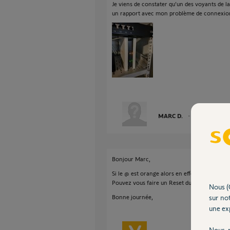
Je viens de constater qu'un des voyants de l
un rapport avec mon problème de connexio
MARC D.
il y a plus de 4 
Bonjour Marc,
Si le @ est orange alors en effet le problème 
Pouvez vous faire un Reset du Tahoma et un
Nous (
Bonne journée,
sur not
une exp
Nous r