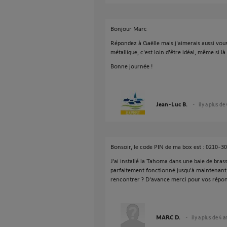
Bonjour Marc
Répondez à Gaëlle mais j'aimerais aussi vou
métallique, c'est loin d'être idéal, même si l
Bonne journée !
Jean-Luc B.
il y a plus de
Bonsoir, le code PIN de ma box est : 0210-3
J'ai installé la Tahoma dans une baie de bras
parfaitement fonctionné jusqu'à maintenant.
rencontrer ? D'avance merci pour vos répons
MARC D.
il y a plus de 4 