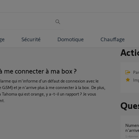
ge
Sécurité
Domotique
Chauffage
Acti
s à me connecter à ma box ?
Par
Im
alarme qui m'informe d'un défaut de connexion avec le
GSM) et je n'arrive plus à me connecter à la box. De plus,
 la Tahoma qui est orange, y a-t-il un rapport ? Je vous
nt.
Ques
numero link BU011101049D est-il valide ? je
n'arriv
1
réponse