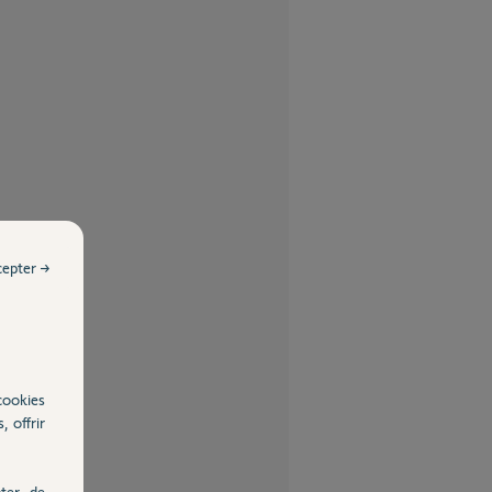
cepter →
cookies
, offrir
ter, de