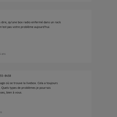
s dire, qu'une box radio enfermé dans un rack
à n'est pas votre problème aujourd'hui.
 4 ans
055-8458
sage où se trouve la livebox. Cela a toujours
 Quels types de problèmes je pourrais
es, bien à vous.
ans