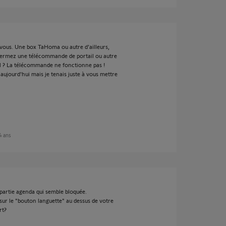
s vous. Une box TaHoma ou autre d'ailleurs,
ermez une télécommande de portail ou autre
il ? La télécommande ne fonctionne pas !
aujourd'hui mais je tenais juste à vous mettre
 4 ans
 partie agenda qui semble bloquée.
 sur le "bouton languette" au dessus de votre
rt?