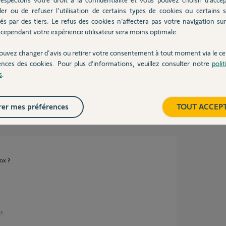
ns
ler ou de refuser l'utilisation de certains types de cookies ou certains s
és par des tiers. Le refus des cookies n’affectera pas votre navigation sur 
cependant votre expérience utilisateur sera moins optimale.
yant @ qui est orange, c'est le voyant de l'état
ouvez changer d'avis ou retirer votre consentement à tout moment via le ce
. Je ne comprends pourquoi ! Y a-t-il un
ences des cookies. Pour plus d’informations, veuillez consulter notre
poli
i pour vos réponses, bonne soirée
s
.
ans
er mes préférences
TOUT ACCEP
ox ?
ns