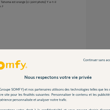
a Tahoma est orange (ci-joint photo) Y a-t-il
n ?
ans
Continuer sans ac
Nous respectons votre vie privée
vient de là.
 changement de câble Ethernet ?
Groupe SOMFY) et nos partenaires utilisons des technologies telles que les 
re site pour les finalités suivantes: Personnaliser le contenu et les publicités
érience personnalisée et analyser notre trafic.
espectons votre droit à la confidentialité et vous pouvez choisir d’accep