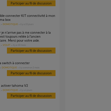
Participer au fil de discussion
à ma box
DOMOTIQUE
il y a 23 jours
s
est toujours reliée à l’ancien
taire. Merci pour votre aide.
VOLET
il y a 10 mois
s
Participer au fil de discussion
a switch à connecter
DOMOTIQUE
il y a environ 2 mois
Participer au fil de discussion
ez activer tahoma V2
DOMOTIQUE
il y a 4 jours
s
Participer au fil de discussion