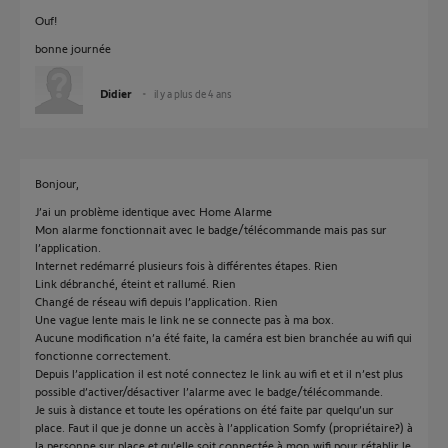
Ouf!
bonne journée
Didier
il y a plus de 4 ans
Bonjour,
J’ai un problème identique avec Home Alarme
Mon alarme fonctionnait avec le badge/télécommande mais pas sur
l’application.
Internet redémarré plusieurs fois à différentes étapes. Rien
Link débranché, éteint et rallumé. Rien
Changé de réseau wifi depuis l’application. Rien
Une vague lente mais le link ne se connecte pas à ma box.
Aucune modification n’a été faite, la caméra est bien branchée au wifi qui
fonctionne correctement.
Depuis l’application il est noté connectez le link au wifi et et il n’est plus
possible d’activer/désactiver l’alarme avec le badge/télécommande.
Je suis à distance et toute les opérations on été faite par quelqu’un sur
place. Faut il que je donne un accès à l’application Somfy (propriétaire?) à
la personne sur place et qu’elle soit connectée à mon wifi pour rétablir le