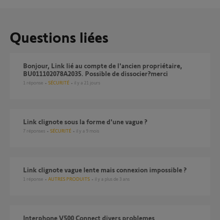
Questions liées
Bonjour, Link lié au compte de l'ancien propriétaire,
BU011102078A2035. Possible de dissocier?merci
1
réponse
SÉCURITÉ
il y a 21 jours
Link clignote sous la forme d'une vague ?
7
réponses
SÉCURITÉ
il y a 9 mois
Link clignote vague lente mais connexion impossible ?
1
réponse
AUTRES PRODUITS
il y a plus de 3 ans
Interphone V500 Connect divers problemes