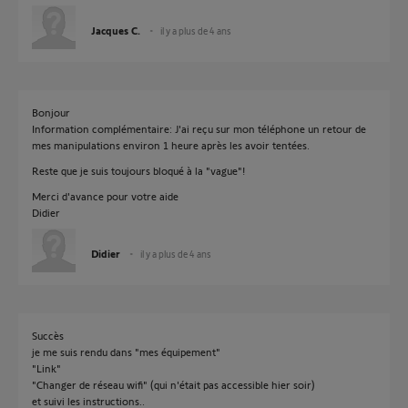
Jacques C.
il y a plus de 4 ans
Bonjour
Information complémentaire: J'ai reçu sur mon téléphone un retour de
mes manipulations environ 1 heure après les avoir tentées.
Reste que je suis toujours bloqué à la "vague"!
Merci d'avance pour votre aide
Didier
Didier
il y a plus de 4 ans
Succès
je me suis rendu dans "mes équipement"
"Link"
"Changer de réseau wifi" (qui n'était pas accessible hier soir)
et suivi les instructions..