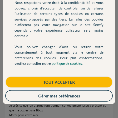
Nous respectons votre droit à la confidentialité et vous
Chauffage
pouvez choisir d’accepter, de contrôler ou de refuser
Quelqu’un aurait-il une idée de manipulation à effectuer?
l'utilisation de certains types de cookies ou certains
Merci d'avance
Didier
services proposés par des tiers. Le refus des cookies
Autres produits
n’affectera pas votre navigation sur le site Somfy
Merci,
cependant votre expérience utilisateur sera moins
optimale.
Didier
il y a plus de 4 ans
Vous pouvez changer d'avis ou retirer votre
Devis avec un pro
Participer au fil de discussion
consentement à tout moment via le centre de
préférences des cookies. Pour plus d’informations,
veuillez consulter notre
politique de cookies
.
Contact
Réponses
Boutique
TOUT ACCEPTER
Bonsoir,
Gérer mes préférences
Mon link réagit exactement de la même manière depuis aujourd'hui
20h15 ...
Je précise que lon alarme fonctionnait correctement jusqu'à présent et
que ma box est une Bbox
Merci pour votre aide