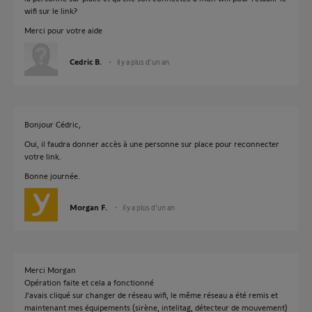
wifi sur le link?
Merci pour votre aide
Cedric B.
il y a plus d'un an
Bonjour Cédric,
Oui, il faudra donner accès à une personne sur place pour reconnecter
votre link.
Bonne journée.
Morgan F.
il y a plus d'un an
Merci Morgan
Opération faite et cela a fonctionné
J’avais cliqué sur changer de réseau wifi, le même réseau a été remis et
maintenant mes équipements (sirène, intelitag, détecteur de mouvement)