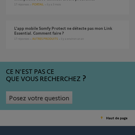
17
réponses
PORTAIL
il y a 3 mois
L'app mobile Somfy Protect ne détecte pas mon Link
Essential. Comment faire ?
17
réponses
AUTRES PRODUITS
il y a environ un an
CE N'EST PAS CE
QUE VOUS RECHERCHEZ
Posez votre question
Haut de page