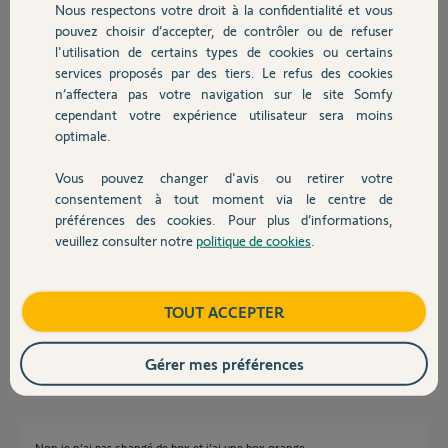
Nous respectons votre droit à la confidentialité et vous
Chauffage
Merci,
pouvez choisir d’accepter, de contrôler ou de refuser
l'utilisation de certains types de cookies ou certains
services proposés par des tiers. Le refus des cookies
Autres produits
Michel T.
n’affectera pas votre navigation sur le site Somfy
il y a plus de 4 ans
cependant votre expérience utilisateur sera moins
Participer au fil de discussion
optimale.
Vous pouvez changer d'avis ou retirer votre
Devis avec un pro
Réponses
consentement à tout moment via le centre de
préférences des cookies. Pour plus d’informations,
veuillez consulter notre
politique de cookies
.
Contact
Bonjour
Est-ce que vous avez changé quelque chose sur la téléphonie ?
Boutique
TOUT ACCEPTER
(changement de box internet par exemple)
Jean-Luc B.
il y a plus de 4 ans
Gérer mes préférences
Non je n’ai pas changé de box et j’ai une box orange