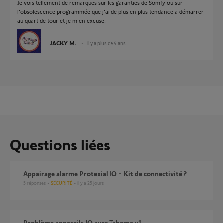
Je vois tellement de remarques sur les garanties de Somfy ou sur
l'obsolescence programmée que j'ai de plus en plus tendance a démarrer
au quart de tour et je m'en excuse.
JACKY M.
il y a plus de 4 ans
Questions liées
Appairage alarme Protexial IO - Kit de connectivité ?
5
réponses
SÉCURITÉ
il y a 25 jours
Problème appareils IO avec Tahoma v1