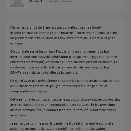
Michel T.
il y a plus de 4 ans
Michel la garantie de 5 ans est toujours effective chez Somfy.
Ils sont en rupture de stock sur le matériel Protexiom et Protexial suite
un problème lié à l'évolution des box internet et qu'ils n'arrivent pas à
expliquer.
On constate sur le forum qu'a l'occasion d'un changement de box
internet pour une nouvelle génération plus rapides ( 2 giga sur les ports
ethernets maintenant) les modules IP des alarmes partent en fumée. Ce
module est indissociable de la carte mère de l'alarme ce qui obliqe
SOMFY a remplacer la totalité de la centrale.
Ce que n'avait pas prévu Somfy c'est que les pannes seraient supérieures
à leur stock de réserve et qu'il y aurait de surcroit une pénurie de
composant électronique.
Cette pénurie de composant est telle aujourd'hui que vous ne pouvez plus
avoir certaine options en commandant une voitures. Et les previsions
dans ce domaine que je connais bien est un retour à la normale dans 1
an et demi.
Je pense que comme pour la pandémie il va falloir prendre son mal en
patience, on touche là les vrais problèmes de la mondialisation.