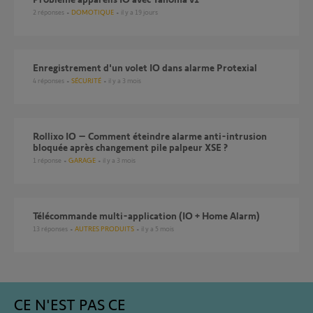
2
réponses
DOMOTIQUE
il y a 19 jours
Enregistrement d'un volet IO dans alarme Protexial
4
réponses
SÉCURITÉ
il y a 3 mois
Rollixo IO – Comment éteindre alarme anti-intrusion
bloquée après changement pile palpeur XSE ?
1
réponse
GARAGE
il y a 3 mois
Télécommande multi-application (IO + Home Alarm)
13
réponses
AUTRES PRODUITS
il y a 5 mois
CE N'EST PAS CE