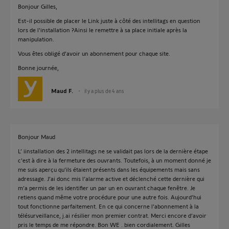
Bonjour Gilles,
Est-il possible de placer le Link juste à côté des intellitags en question
lors de l'installation ?Ainsi le remettre à sa place initiale après la
manipulation.
Vous êtes obligé d'avoir un abonnement pour chaque site.
Bonne journée,
Maud F.
il y a plus de 4 ans
Bonjour Maud
L’ iinstallation des 2 intellitags ne se validait pas lors de la dernière étape
c’est à dire à la fermeture des ouvrants. Toutefois, à un moment donné je
me suis aperçu qu’ils étaient présents dans les équipements mais sans
adressage. J’ai donc mis l’alarme active et déclenché cette dernière qui
m’a permis de les identifier un par un en ouvrant chaque fenêtre. Je
retiens quand même votre procédure pour une autre fois. Aujourd’hui
tout fonctionne parfaitement. En ce qui concerne l’abonnement à la
télésurveillance, j.ai résilier mon premier contrat. Merci encore d’avoir
pris le temps de me répondre. Bon WE . bien cordialement. Gilles