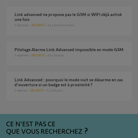
Link advanced ne propose pas le GSM si WIFI déjà activé
une fois
2
réponses
SÉCURITÉ
il y a environ un mois
Pilotage Alarme Link Advanced impossible en mode GSM
2
réponses
SÉCURITÉ
il y a 10 jours
Link Advanced : pourquoi le mode nuit se désarme en cas
d'ouverture si un badge est à proximité ?
1
réponse
SÉCURITÉ
il y a 26 jours
CE N'EST PAS CE
QUE VOUS RECHERCHEZ