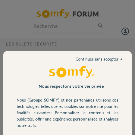
Particuliers
Professionnels
Forum
LES SUJETS SÉCURITÉ
Volet
Link advanced
Continuer sans accepter →
Bonjour,
Portail
Je souhaiterais savoir s’il est possible d’acheter le link advanced
individuellement pour remplacer le link. Si oui, est il compatible avec
les intelliTag, sirène intérieure et extérieure et les indoor et outdoor
Garage
Nous respectons votre vie privée
camera? Je vous remercie de votre attention, bien cordialement.
Nous (Groupe SOMFY) et nos partenaires utilisons des
Merci,
Sécurité
technologies telles que les cookies sur notre site pour les
finalités suivantes: Personnaliser le contenu et les
GILLES G.
publicités, offrir une expérience personnalisée et analyser
Domotique
il y a plus de 4 ans
notre trafic.
Participer au fil de discussion