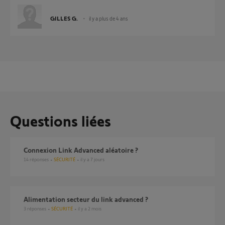
GILLES G.
il y a plus de 4 ans
Questions liées
Connexion Link Advanced aléatoire ?
14
réponses
SÉCURITÉ
il y a 7 jours
Alimentation secteur du link advanced ?
3
réponses
SÉCURITÉ
il y a 2 mois