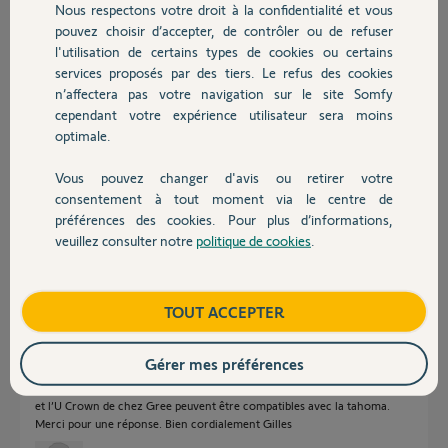
Nous respectons votre droit à la confidentialité et vous
Chauffage
pouvez choisir d’accepter, de contrôler ou de refuser
l'utilisation de certains types de cookies ou certains
Réponses
services proposés par des tiers. Le refus des cookies
Autres produits
n’affectera pas votre navigation sur le site Somfy
cependant votre expérience utilisateur sera moins
Bonjour Gilles
optimale.
La réponse est OUI a toutes vos questions et voici le lien pour
commander le matériel
Vous pouvez changer d'avis ou retirer votre
https://boutique.somfy.fr/alarme-advanced-sur-mesure.html
Devis avec un pro
consentement à tout moment via le centre de
préférences des cookies. Pour plus d’informations,
JACKY M.
il y a plus de 4 ans
veuillez consulter notre
politique de cookies
.
Contact
Boutique
TOUT ACCEPTER
Bonsoir et merci Jacky pour cette rapide réponse. Comme je souhaite
aussi domotiser certains équipements (volets roulants, porte basculante
de garage, éclairage intérieur et extérieur) je pense que tout cela ne
Gérer mes préférences
peuvent pas être pilotés avec le link advanced et qu’il faut s’équiper de la
box tahoma??? A ce sujet est ce que les PAC air/air Ethera de Panasonic
et l’U Crown de chez Gree peuvent être compatibles avec la tahoma.
Merci pour une réponse. Bien cordialement Gilles