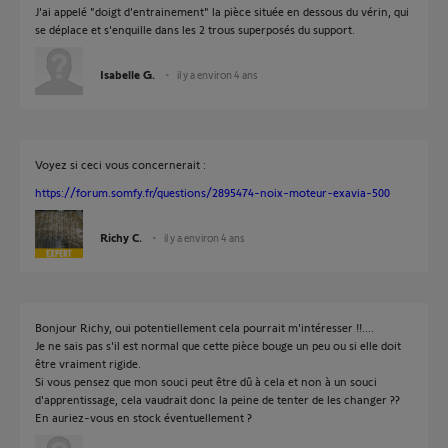
J'ai appelé "doigt d'entrainement" la pièce située en dessous du vérin, qui
se déplace et s'enquille dans les 2 trous superposés du support.
Isabelle G.
il y a environ 4 ans
Voyez si ceci vous concernerait :
https://forum.somfy.fr/questions/2895474-noix-moteur-exavia-500
Richy C.
il y a environ 4 ans
Bonjour Richy, oui potentiellement cela pourrait m'intéresser !!....
Je ne sais pas s'il est normal que cette pièce bouge un peu ou si elle doit
être vraiment rigide.
Si vous pensez que mon souci peut être dû à cela et non à un souci
d'apprentissage, cela vaudrait donc la peine de tenter de les changer ??
En auriez-vous en stock éventuellement ?