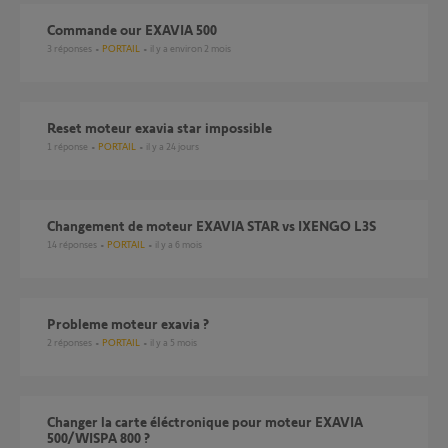
commande our EXAVIA 500
3
réponses
PORTAIL
il y a environ 2 mois
Reset moteur exavia star impossible
1
réponse
PORTAIL
il y a 24 jours
changement de moteur EXAVIA STAR vs IXENGO L3S
14
réponses
PORTAIL
il y a 6 mois
Probleme moteur exavia ?
2
réponses
PORTAIL
il y a 5 mois
changer la carte éléctronique pour moteur EXAVIA
500/WISPA 800 ?