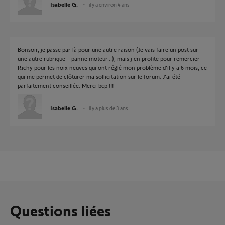
Isabelle G.
il y a environ 4 ans
Bonsoir, je passe par là pour une autre raison (Je vais faire un post sur
une autre rubrique - panne moteur...), mais j'en profite pour remercier
Richy pour les noix neuves qui ont réglé mon problème d'il y a 6 mois, ce
qui me permet de clôturer ma sollicitation sur le forum. J'ai été
parfaitement conseillée. Merci bcp !!!
Isabelle G.
il y a plus de 3 ans
Questions liées