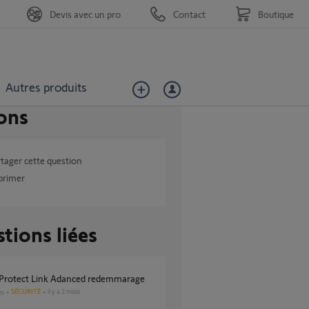
Devis avec un pro
Contact
Boutique
Autres produits
ons
tager cette question
primer
tions liées
 Protect Link Adanced redemmarage
SÉCURITÉ
il y a 2 mois
es