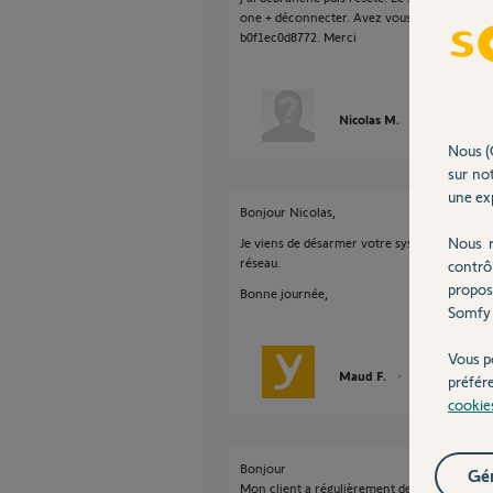
one + déconnecter. Avez vous une solution po
b0f1ec0d8772. Merci
Nicolas M.
il y a presque 
Nous (
sur not
une exp
Bonjour Nicolas,
Nous r
Je viens de désarmer votre système. Vous po
réseau.
contrô
propos
Bonne journée,
Somfy 
Vous p
Maud F.
il y a presque 4 a
préfér
cookie
Bonjour
Gér
Mon client a régulièrement de brève coupure 