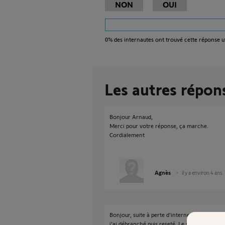
NON
OUI
0%
des internautes ont trouvé cette réponse ut
Les autres répon
Bonjour Arnaud,
Merci pour votre réponse, ça marche.
Cordialement
Agnès
il y a environ 4 ans
Bonjour, suite à perte d'internet nous n'avo
j'ai débranché puis reseté. Le sous que sur l'a