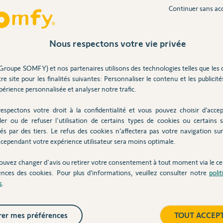
Continuer sans ac
ur réinitialiser le one +. L'adresse mac est
Nous respectons votre vie privée
4 ans
Groupe SOMFY) et nos partenaires utilisons des technologies telles que les 
re site pour les finalités suivantes: Personnaliser le contenu et les publicités
érience personnalisée et analyser notre trafic.
espectons votre droit à la confidentialité et vous pouvez choisir d’accep
uvez tenter de reconnecter la One sur votre
ler ou de refuser l'utilisation de certains types de cookies ou certains s
és par des tiers. Le refus des cookies n’affectera pas votre navigation sur 
cependant votre expérience utilisateur sera moins optimale.
ouvez changer d'avis ou retirer votre consentement à tout moment via le ce
ns
ences des cookies. Pour plus d’informations, veuillez consulter notre
poli
s
.
er mes préférences
TOUT ACCEP
internet (très souvent la nuit).