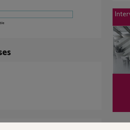
Inter
ile
ses
ns pas pu couper l'alarme one+, pour la coupé
pplication l'alarme est toujours active et le