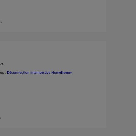
ns
et.
ous :
Déconnection intempestive HomeKeeper
s