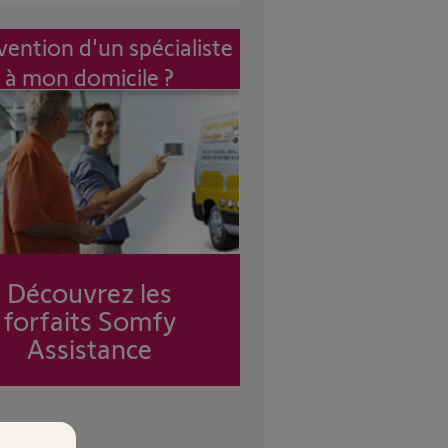
vention d'un spécialiste
à mon domicile ?
Découvrez les
forfaits Somfy
Assistance