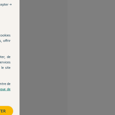
cepter →
cookies
, offrir
ter, de
ervices
le site
ntre de
tique de
TER