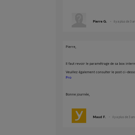
Pierre G.
il y a plus de 3 a
Pierre,
Il faut revoir le paramétrage de sa box intern
Veuillez également consulter le post ci-dess
Pro
Bonne journée,
Maud F.
il y a plus de 3 an