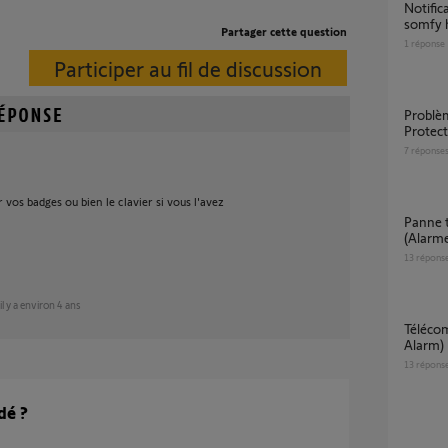
Notification arrivé/départ enfants badge
somfy 
Partager cette question
1
réponse
Participer au fil de discussion
Problème Alarme fantôme dans Somfy
Protect
7
réponse
er vos badges ou bien le clavier si vous l'avez
Panne totale écosystème Somfy Protect
(Alarme
13
répons
il y a environ 4 ans
Télécommande multi-application (IO + Home
Alarm)
13
répons
dé ?