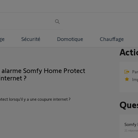
ge
Sécurité
Domotique
Chauffage
Acti
 alarme Somfy Home Protect
Par
internet ?
Im
ct lorsqu’il y a une coupure internet ?
Ques
Somfy
21
répons