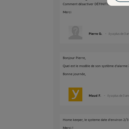
Comment désactiver DÉFINITIVEMENT cette 
Merci
Pierre G.
il y a plus de 3 a
Bonjour Pierre,
Quel est le modèle de son système d'alarme 
Bonne journée,
Maud F.
il y a plus de 3 an
Home keeper, le systeme date d'environ 2/3
Merci !