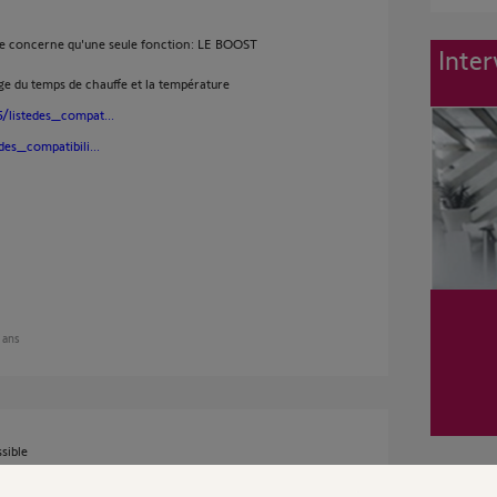
ne concerne qu'une seule fonction: LE BOOST
Inter
age du temps de chauffe et la température
/listedes_compat...
es_compatibili...
4 ans
ssible