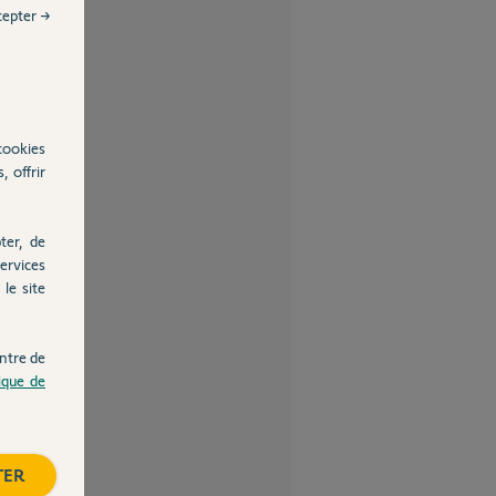
cepter →
cookies
, offrir
ter, de
ervices
le site
ntre de
tique de
TER