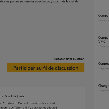
tahoma puisse se jumeler avec la cozytouch via la clef de
Compa
26
répons
Compatibilité produit Atlantic chauffage et
VMC
12
répons
Partager cette question
Connec
Participer au fil de discussion
3
réponse
Chang
2
réponse
. Voir liste jointe
 Cozytouch. On peut transférer la clé IO de
s reconnu de Tahoma il n'y aura pas de pilotage