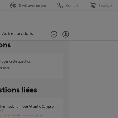
Devis avec un pro
Contact
Boutique
Autres produits
ons
tager cette question
primer
tions liées
té
DOMOTIQUE
il y a environ 8 ans
es