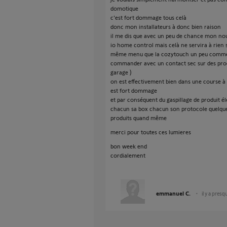
domotique
c'est fort dommage tous celà
donc mon installateurs à donc bien raison
il me dis que avec un peu de chance mon nou
io home control mais celà ne servira à rien 
même menu que la cozytouch un peu comme les
commander avec un contact sec sur des pro
garage )
on est effectivement bien dans une course à 
est fort dommage
et par conséquent du gaspillage de produit él
chacun sa box chacun son protocole quelque 
produits quand même
merci pour toutes ces lumieres
bon week end
cordialement
emmanuel C.
il y a presq