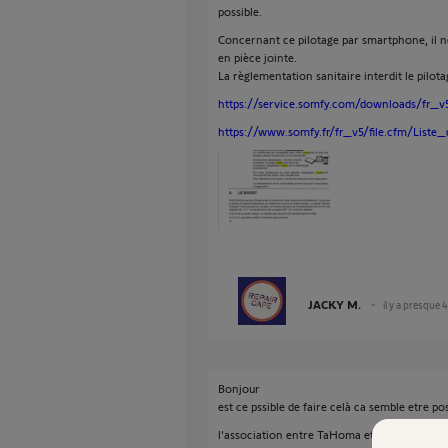
possible.
Concernant ce pilotage par smartphone, il 
en pièce jointe.
La règlementation sanitaire interdit le pilot
https://service.somfy.com/downloads/fr_v5
https://www.somfy.fr/fr_v5/file.cfm/Liste_d
JACKY M.
il y a presque 
Bonjour
est ce pssible de faire celà ca semble etre po
l'association entre TaHoma et Cozytouch.