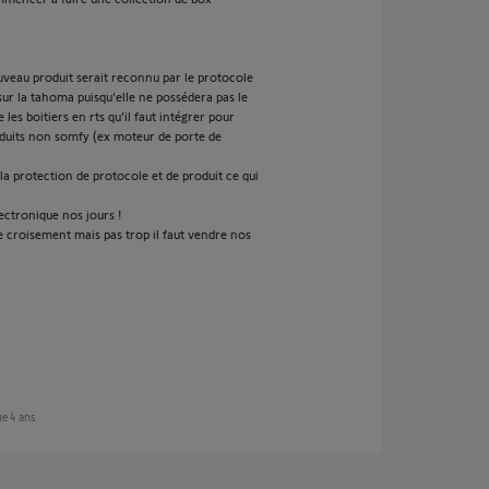
veau produit serait reconnu par le protocole
sur la tahoma puisqu'elle ne possédera pas le
 boitiers en rts qu'il faut intégrer pour
duits non somfy (ex moteur de porte de
la protection de protocole et de produit ce qui
ectronique nos jours !
croisement mais pas trop il faut vendre nos
ue 4 ans