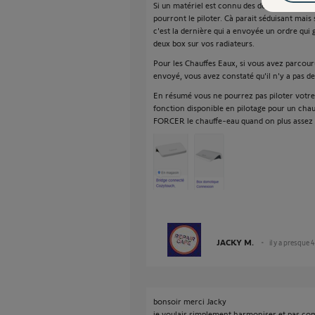
Si un matériel est connu des deux box, alors
pourront le piloter. Cà parait séduisant mais 
c'est la dernière qui a envoyée un ordre qui
deux box sur vos radiateurs.
Pour les Chauffes Eaux, si vous avez parcouru 
envoyé, vous avez constaté qu'il n'y a pas 
En résumé vous ne pourrez pas piloter votre
fonction disponible en pilotage pour un cha
FORCER le chauffe-eau quand on plus assez 
JACKY M.
il y a presque 
bonsoir merci Jacky
je voulais simplement harmoniser et pas co