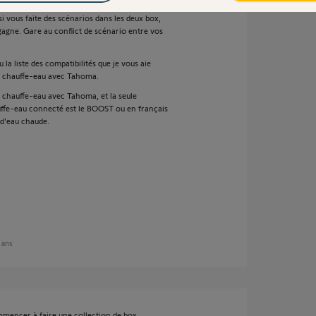
 en harmonisant les clés IO les deux box
si vous faite des scénarios dans les deux box,
 gagne. Gare au conflict de scénario entre vos
la liste des compatibilités que je vous aie
de chauffe-eau avec Tahoma.
 chauffe-eau avec Tahoma, et la seule
uffe-eau connecté est le BOOST ou en français
d'eau chaude.
4 ans
mmencer à faire une collection de box