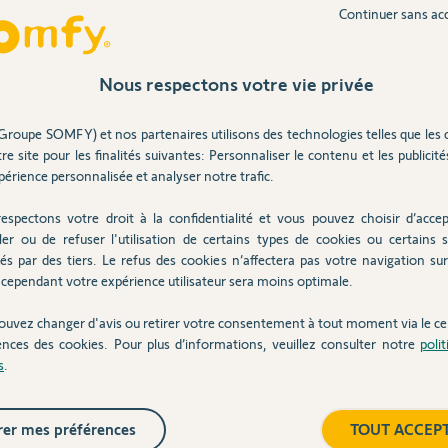
nécessite une intervention de leur part pour
Continuer sans ac
x. Il faut qu'il passe la box Cozytouch en mode
e sur "envoyer la clé de sécurité" depuis la
 (sans télécommande) j'ai récupérer mes 7
Nous respectons votre vie privée
er) tout en restant accessible sur Cozytouch.
Groupe SOMFY) et nos partenaires utilisons des technologies telles que les 
re site pour les finalités suivantes: Personnaliser le contenu et les publicités
érience personnalisée et analyser notre trafic.
espectons votre droit à la confidentialité et vous pouvez choisir d’accep
ue 4 ans
ler ou de refuser l'utilisation de certains types de cookies ou certains s
és par des tiers. Le refus des cookies n’affectera pas votre navigation sur 
cependant votre expérience utilisateur sera moins optimale.
n Connexoon Somfy rebadgé, elle n'en reste
ouvez changer d'avis ou retirer votre consentement à tout moment via le ce
ences des cookies. Pour plus d’informations, veuillez consulter notre
poli
s
.
 bien d'autres marques pour intégrer dans
talité de ces produits qui sont intégrés même
er mes préférences
TOUT ACCEP
 et l'inverse non plus.