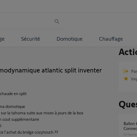
ge
Sécurité
Domotique
Chauffage
Acti
rmodynamique atlantic split inventer
Par
Im
 chaude en split
Ques
 ma domotique
er sur la tahoma suite aux mises à jours de la box
uch cout supplémentaire
Ballon thermodynamique Atlantic Calypso
l
Connec
nce l'achat du bridge cozytouch ??
32
répons