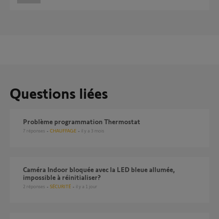
Questions liées
Problème programmation Thermostat
7
réponses
CHAUFFAGE
il y a 3 mois
Caméra Indoor bloquée avec la LED bleue allumée,
impossible à réinitialiser?
2
réponses
SÉCURITÉ
il y a 1 jour