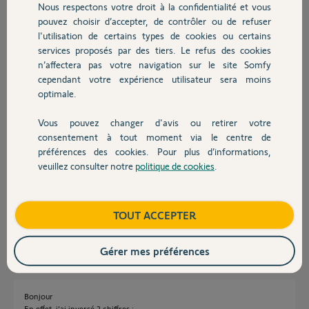
Nous respectons votre droit à la confidentialité et vous
Chauffage
pouvez choisir d’accepter, de contrôler ou de refuser
Etienne L.
l'utilisation de certains types de cookies ou certains
il y a presque 4 ans
services proposés par des tiers. Le refus des cookies
Autres produits
Participer au fil de discussion
n’affectera pas votre navigation sur le site Somfy
cependant votre expérience utilisateur sera moins
optimale.
Réponses
Vous pouvez changer d'avis ou retirer votre
Devis avec un pro
consentement à tout moment via le centre de
préférences des cookies. Pour plus d’informations,
Bonjour Etienne,
veuillez consulter notre
politique de cookies
.
Contact
Etes vous sur de votre PIN car je n'ai pas de compte à ce pin.
Bonne journée,
Boutique
TOUT ACCEPTER
Gaëlle B.
il y a presque 4 ans
Gérer mes préférences
Bonjour
En effet, j’ai inversé 2 chiffres :