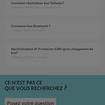
Comment réinitialiser box TaHoma ?
15
réponses
DOMOTIQUE
il y a environ 2 mois
Connexion box Bluetooth ?
1
réponse
VOLET
il y a 21 jours
reinitialisation IP Protexiom GSM apres changement de
box?
8
réponses
SÉCURITÉ
il y a 3 mois
CE N'EST PAS CE
QUE VOUS RECHERCHEZ
Posez votre question