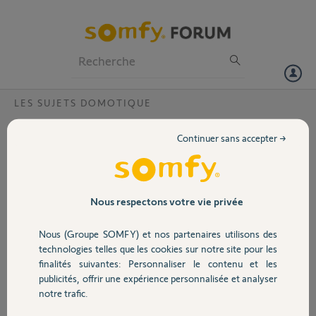
Particuliers
Professionnels
Forum
LES SUJETS DOMOTIQUE
Volet
Réinitialisation jumelage box connectivite
Continuer sans accepter →
Bonjour,
Portail
Je souhaite donner ma box connectivité à ma belle mère, mais
lorsque je veux l’affecter à son compte, cela me marque que la box est
Garage
Nous respectons votre vie privée
déjà affectée à mon compte (ce qui est vrai)
Je souhaiterai donc autoriser le transfert vers son compte
Nous (Groupe SOMFY) et nos partenaires utilisons des
Sécurité
Code pin box : 2014-5525-0081
technologies telles que les cookies sur notre site pour les
finalités suivantes: Personnaliser le contenu et les
Merci d’avance
publicités, offrir une expérience personnalisée et analyser
Domotique
(J’en profite : il y a un bug actuellement avec le site, il reste sur
notre trafic.
l’application est en cours d’initialisation 70%)
Merci aussi!