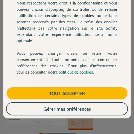
Réinitialisation du
Nous respectons votre droit à la confidentialité et vous
Chauffage
module IP de la centrale,
pouvez choisir d’accepter, de contrôler ou de refuser
désactivation DHCP et activation de l’accès à distance
l'utilisation de certains types de cookies ou certains
services proposés par des tiers. Le refus des cookies
Autres produits
génération d'une nouvelle carte d'authentification
n’affectera pas votre navigation sur le site Somfy
Ouverture des ports sur l’interface Orange
cependant votre expérience utilisateur sera moins
optimale.
Désactivation de l’IPv6
L’IP de la centrale est bien reconnue par la box internet
Vous pouvez changer d'avis ou retirer votre
Devis avec un pro
Subsiste un problème avec le sous-domaine. J’ai le message suivant
consentement à tout moment via le centre de
quand je tente de joindre l’adresse : « Il semble y avoir un problème
préférences des cookies. Pour plus d’informations,
réseau, cliquez ICI pour avoir de l’aide. »
veuillez consulter notre
politique de cookies
.
Contact
Si vous avez des pistes ?
Merci d’avance
Boutique
TOUT ACCEPTER
GS
Gérer mes préférences