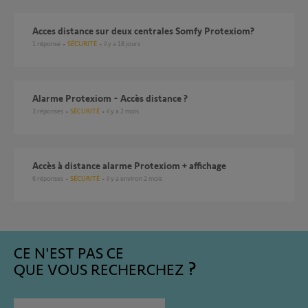
Acces distance sur deux centrales Somfy Protexiom?
1
réponse
SÉCURITÉ
il y a 18 jours
Alarme Protexiom - Accès distance ?
3
réponses
SÉCURITÉ
il y a 2 mois
Accès à distance alarme Protexiom + affichage
6
réponses
SÉCURITÉ
il y a environ 2 mois
CE N'EST PAS CE
QUE VOUS RECHERCHEZ