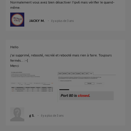
Normalement vous avez bien désactiver l'ipv6 mais vérifier le quand-
même.
JACKY M.
il y a plus de 3 ans
Hello
j'ai supprimé, rebooté, recréé et rebooté mais rien à faire. Toujours
fermés... :-(
Merci
g S.
il y a plus de 3 ans