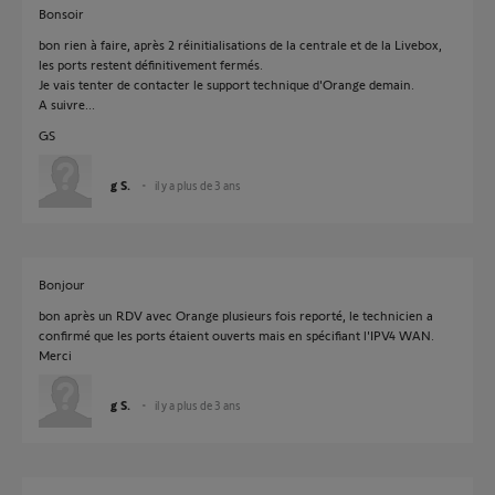
Bonsoir
bon rien à faire, après 2 réinitialisations de la centrale et de la Livebox,
les ports restent définitivement fermés.
Je vais tenter de contacter le support technique d'Orange demain.
A suivre...
GS
g S.
il y a plus de 3 ans
Bonjour
bon après un RDV avec Orange plusieurs fois reporté, le technicien a
confirmé que les ports étaient ouverts mais en spécifiant l'IPV4 WAN.
Merci
g S.
il y a plus de 3 ans