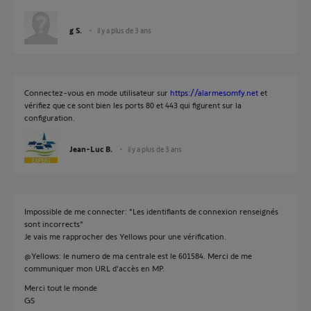
g S.
il y a plus de 3 ans
Connectez-vous en mode utilisateur sur
https://alarmesomfy.net
et
vérifiez que ce sont bien les ports 80 et 443 qui figurent sur la
configuration.
Jean-Luc B.
il y a plus de 3 ans
Impossible de me connecter: "Les identifiants de connexion renseignés
sont incorrects"
Je vais me rapprocher des Yellows pour une vérification.
@Yellows: le numero de ma centrale est le 601584. Merci de me
communiquer mon URL d'accès en MP.
Merci tout le monde
GS