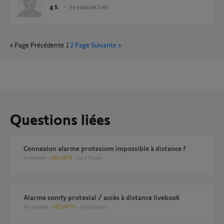
g S.
il y a plus de 3 ans
« Page Précédente
1
2
Page Suivante »
Questions liées
Connexion alarme protexiom impossible à distance ?
4
réponses
SÉCURITÉ
il y a 7 jours
alarme somfy protexial / accès à distance livebox6
16
réponses
SÉCURITÉ
il y a 23 jours