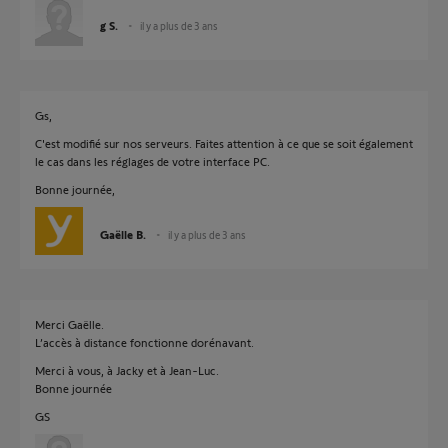
g S.
il y a plus de 3 ans
Gs,
C'est modifié sur nos serveurs. Faites attention à ce que se soit également
le cas dans les réglages de votre interface PC.
Bonne journée,
Gaëlle B.
il y a plus de 3 ans
Merci Gaëlle.
L’accès à distance fonctionne dorénavant.
Merci à vous, à Jacky et à Jean-Luc.
Bonne journée
GS