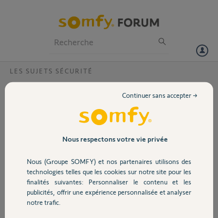
Particuliers
Professionnels
Forum
LES SUJETS SÉCURITÉ
Volet
Problème paramétrage accès à distance
Continuer sans accepter →
alarme
Portail
Bonjour,
Une fois n’est pas
Garage
Nous respectons votre vie privée
coutume, après un
changement de FAI je
Nous (Groupe SOMFY) et nos partenaires utilisons des
rencontre des difficultés à
Sécurité
technologies telles que les cookies sur notre site pour les
paramétrer l’accès à
finalités suivantes: Personnaliser le contenu et les
distance.
publicités, offrir une expérience personnalisée et analyser
J’ai effectué les actions
Domotique
notre trafic.
suivantes :