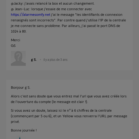
@Jacky: j'avais relancé la box et aucun changement.
@ Jean-Luc: lorsque j'essaie de me connecter avec
https://alarmesomfy.net
j'ai le message "les identifiants de connexion
renseignés sont incorrects". Par contre quand j'utilise l'IP de la centrale
je me connecte sans problème. Par ailleurs, j'ai passé le port DNS de
1024 à 80.
Merci
GS
g S.
il y a plus de 3 ans
Bonjour g S.
Alors c'est sans doute que vous entrez mal l'url que vous avez créée lors
de l'ouverture du compte (le message est clair !).
Si vous avez un doute, laissez ici le n° à 6 chiffres de la centrale
(commençant par 5 ou 6), et un Yellow vous renverra l'URL par message
privé.
Bonne journée !