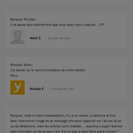
Bonjour Nicolas
il se passe quoi maintenant que vous avez mon code pin ...???
Alain S.
il y a plus de 3 ans
Bonjour Alain,
J'ai lancer la re-synchronisation de votre boitier.
Nico.
Nicolas F.
il y a plus de 3 ans
Bonjour, suite à votre manipulation, il y a un mieux, la tahoma active
bien l'alarme en rouge et un message intrusion apparait sur l'écran du pc
ou du téléphone, mais les sirènes sont muettes ... quand je coupe l'alarme
elles font bien un bip et plus rien. Est ce que je dois faire autre chose ? *