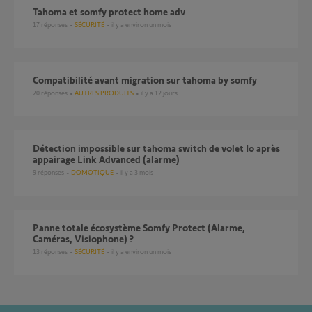
tahoma et somfy protect home adv
17
réponses
SÉCURITÉ
il y a environ un mois
compatibilité avant migration sur tahoma by somfy
20
réponses
AUTRES PRODUITS
il y a 12 jours
Détection impossible sur tahoma switch de volet Io après
appairage Link Advanced (alarme)
9
réponses
DOMOTIQUE
il y a 3 mois
Panne totale écosystème Somfy Protect (Alarme,
Caméras, Visiophone) ?
13
réponses
SÉCURITÉ
il y a environ un mois