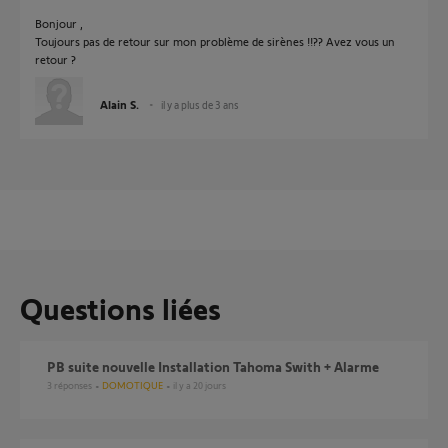
Bonjour ,
Toujours pas de retour sur mon problème de sirènes !!?? Avez vous un
retour ?
Alain S.
il y a plus de 3 ans
Questions liées
PB suite nouvelle Installation Tahoma Swith + Alarme
3
réponses
DOMOTIQUE
il y a 20 jours