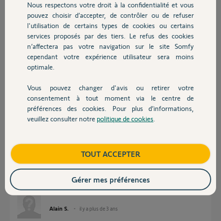
Nous respectons votre droit à la confidentialité et vous
Chauffage
Participer au fil de discussion
pouvez choisir d’accepter, de contrôler ou de refuser
l'utilisation de certains types de cookies ou certains
services proposés par des tiers. Le refus des cookies
Autres produits
n’affectera pas votre navigation sur le site Somfy
Réponses
cependant votre expérience utilisateur sera moins
optimale.
Bonjour Alain,
Vous pouvez changer d'avis ou retirer votre
Pouvez vous me communiquer le code pin de votre Tahoma.
Devis avec un pro
consentement à tout moment via le centre de
Bonne journée.
préférences des cookies. Pour plus d’informations,
veuillez consulter notre
politique de cookies
.
Contact
Nicolas F.
il y a plus de 3 ans
Boutique
TOUT ACCEPTER
Bonjour,
Le code pin est le 0211-2728-4539
Gérer mes préférences
Merci Nicolas
Alain S.
il y a plus de 3 ans