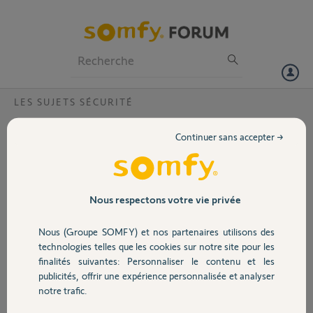
Particuliers
Professionnels
Forum
LES SUJETS SÉCURITÉ
Volet
Mon alarme ne fonctionne plus avec la
Continuer sans accepter →
tahoma
Portail
Bonjour,
Depuis quelques jours en cas d'intrusion l'alarme ne sonne plus ... les
Garage
sirenes sont grisées ... j'ai changé les piles de la centrales ... mais
Nous respectons votre vie privée
toujours pareil, dans l'onglet sécurité mes réglages sont actifs en
total les détecteurs ne déclenchent rien et pourtant quand je test j'ai
Nous (Groupe SOMFY) et nos partenaires utilisons des
Sécurité
bien bip sur centrale et sirène .....? au secours
technologies telles que les cookies sur notre site pour les
finalités suivantes: Personnaliser le contenu et les
Merci,
publicités, offrir une expérience personnalisée et analyser
Domotique
notre trafic.
Alain S.
il y a plus de 3 ans