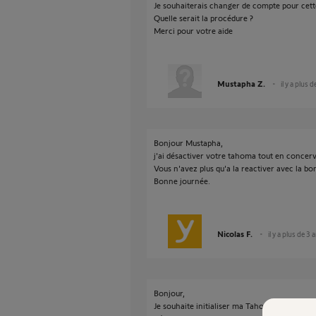
Je souhaiterais changer de compte pour ce
Quelle serait la procédure ?
Merci pour votre aide
Mustapha Z.
il y a plus 
Bonjour Mustapha,
j'ai désactiver votre tahoma tout en concerv
Vous n'avez plus qu'a la reactiver avec la bo
Bonne journée.
Nicolas F.
il y a plus de 3 
Bonjour,
Je souhaite initialiser ma Tahoma Switch dans