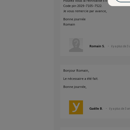
Pouvez vous la réinitialisé s'il vous plait.
Code pin:2029-7105-7522.
Je vous remercie par avance,
Bonne journée
Romain
Romain S.
il y a plus de 3
Bonjour Romain,
Le nécessaire a été fait.
Bonne journée,
Gaëlle B.
il y a plus de 3 a