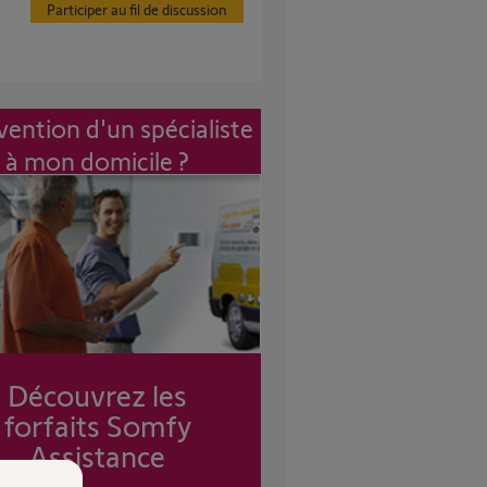
Participer au fil de discussion
vention d'un spécialiste
à mon domicile ?
Découvrez les
forfaits Somfy
Assistance