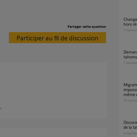
Changement propriétaire tahoma switch
hors ré
Partager cette question
7
réponse
Participer au fil de discussion
Demande transfert clé IO tahoma Box vers
tahoma
7
réponse
Migration TaHoma V1 vers TaHoma Switch
impossi
même 
55
répons
ns
Dissocier le compte de l'ancien propriétaire
de la t
4
réponse