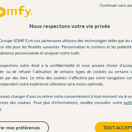
Continuer sans ac
Nous respectons votre vie privée
ans
Groupe SOMFY) et nos partenaires utilisons des technologies telles que les 
re site pour les finalités suivantes: Personnaliser le contenu et les publicités
érience personnalisée et analyser notre trafic.
espectons votre droit à la confidentialité et vous pouvez choisir d’accep
ler ou de refuser l'utilisation de certains types de cookies ou certains s
és par des tiers. Le refus des cookies n’affectera pas votre navigation sur 
cependant votre expérience utilisateur sera moins optimale.
ouvez changer d'avis ou retirer votre consentement à tout moment via le ce
ns
ences des cookies. Pour plus d’informations, veuillez consulter notre
poli
s
.
tch en magasin. Lors de l'installation, celle ci
er mes préférences
TOUT ACCEP