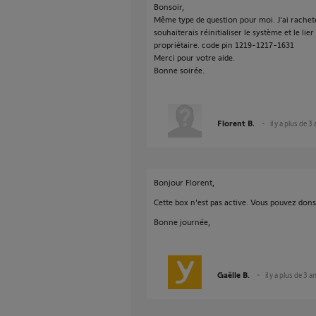
Bonsoir,
Même type de question pour moi. J'ai rache
souhaiterais réinitialiser le système et le lie
propriétaire. code pin 1219-1217-1631
Merci pour votre aide.
Bonne soirée.
Florent B.
il y a plus de 3
Bonjour Florent,
Cette box n'est pas active. Vous pouvez dons 
Bonne journée,
Gaëlle B.
il y a plus de 3 a