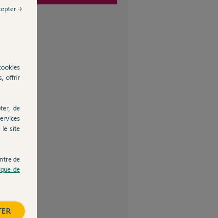
cepter →
cookies
, offrir
ter, de
ervices
le site
ntre de
tique de
TER