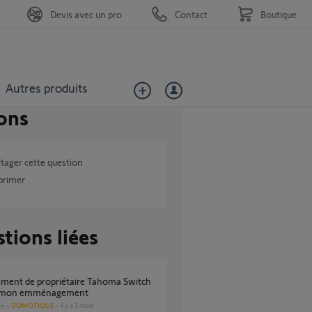
Devis avec un pro
Contact
Boutique
Autres produits
ons
tager cette question
primer
tions liées
à mon emménagement
DOMOTIQUE
il y a 3 mois
es