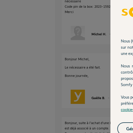
nécessaire
Code pin de la box: 2023-1592-5954
Merci
Michel H.
il y a plus de 3 
Nous (
sur not
une exp
Bonjour Michel,
Nous r
Le nécessaire a été fait.
contrô
Bonne journée,
propos
Somfy 
Vous p
Gaëlle B.
il y a plus de 3 a
préfér
cookie
Bonjour, suite à l'achat d'une box Tahoma swi
Gér
est déjà associé à un compte.