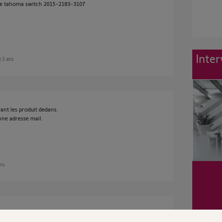
tte tahoma switch 2015-2183-3107
Inter
de 3 ans
ant les produit dedans.
nne adresse mail.
ans
 le but de la vendre, pouvez vous faire le