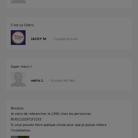
C'est ça Cédric
JACKY M.
il y a plus de 3 ans
Super merci !
cedric L.
il y a plus de 3 ans
Bonjour,
Je viens de rebrancher le LINK chez les personnes.
BU011102971F2153.
Si vous pouvez faire quelque chose pour que je puisse refaire
l'installation.