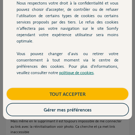
Nous respectons votre droit à la confidentialité et vous
Chauffage
Participer au fil de discussion
pouvez choisir d’accepter, de contrôler ou de refuser
l'utilisation de certains types de cookies ou certains
services proposés par des tiers. Le refus des cookies
Autres produits
n’affectera pas votre navigation sur le site Somfy
Réponses
cependant votre expérience utilisateur sera moins
optimale.
Bonjour Cédric
Vous pouvez changer d'avis ou retirer votre
Si l'alarme était activée vous ne pouvez rien changer. C'est une sécurité.
Devis avec un pro
consentement à tout moment via le centre de
Poster le N° MAC du Link pour qu'un Yello désarme le système.
préférences des cookies. Pour plus d’informations,
veuillez consulter notre
politique de cookies
.
Contact
JACKY M.
il y a plus de 3 ans
Boutique
TOUT ACCEPTER
Bonjour Jacky,
Gérer mes préférences
Je n'ai plus de mac vu que j'ai supprimé le link dans l'application pour
refaire l'installation.
Mais même en le supprimant il est toujours impossible de me connecter
au link avec la réinitialisation voir photo. Ca cherche et ça met link
inaccessible