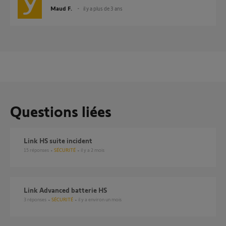
Maud F.
il y a plus de 3 ans
Questions liées
link HS suite incident
15
réponses
SÉCURITÉ
il y a 2 mois
Link Advanced batterie HS
3
réponses
SÉCURITÉ
il y a environ un mois