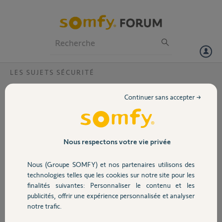
Particuliers
Professionnels
Forum
LES SUJETS SÉCURITÉ
Volet
Mon link est HS
Continuer sans accepter →
Bonjour,
Portail
J'ai installer une alarme chez les voisin de mes parents.
Acheté sur le site somfy reçu et installé mardi 14 février.
Depuis hier le link ne ce connecte plus au wifi, impossible de changer
Garage
Nous respectons votre vie privée
le wifi malgré la procédure suivi.
J'ai supprimer installation pour tout refaire mais impossible de me
Nous (Groupe SOMFY) et nos partenaires utilisons des
connecter au link, est il possible d'avoir un échange sur ce produit?
Sécurité
technologies telles que les cookies sur notre site pour les
finalités suivantes: Personnaliser le contenu et les
Merci,
publicités, offrir une expérience personnalisée et analyser
Domotique
notre trafic.
cedric L.
il y a plus de 3 ans