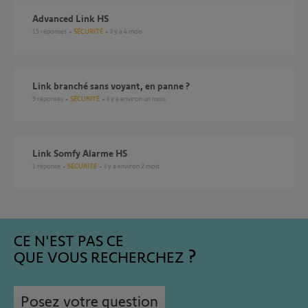
Advanced Link HS
15
réponses
SÉCURITÉ
il y a 4 mois
Link branché sans voyant, en panne ?
9
réponses
SÉCURITÉ
il y a environ un mois
Link Somfy Alarme HS
1
réponse
SÉCURITÉ
il y a environ 2 mois
CE N'EST PAS CE
QUE VOUS RECHERCHEZ
Posez votre question