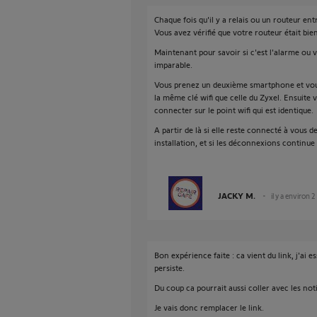
Chaque fois qu'il y a relais ou un routeur ent
Vous avez vérifié que votre routeur était bien
Maintenant pour savoir si c'est l'alarme ou vo
imparable.
Vous prenez un deuxième smartphone et vou
la même clé wifi que celle du Zyxel. Ensuite v
connecter sur le point wifi qui est identique.
A partir de là si elle reste connecté à vous 
installation, et si les déconnexions continue 
JACKY M.
il y a environ 2
Bon expérience faite : ca vient du link, j'ai
persiste.
Du coup ca pourrait aussi coller avec les noti
Je vais donc remplacer le link.