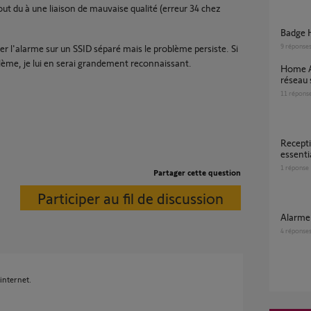
out du à une liaison de mauvaise qualité (erreur 34 chez
Badge 
9
réponse
oler l'alarme sur un SSID séparé mais le problème persiste. Si
blème, je lui en serai grandement reconnaissant.
Home Alarm Advanced ne bascule pas sur
réseau
11
répons
reception sms avec somfy home alarm
essenti
1
réponse
Partager cette question
Participer au fil de discussion
Alarm
4
réponse
 internet.