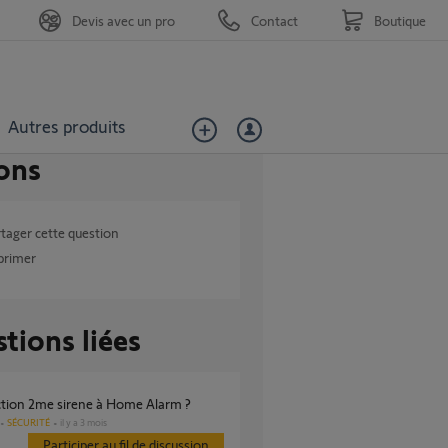
Devis avec un pro
Contact
Boutique
Autres produits
ons
tager cette question
primer
tions liées
ction 2me sirene à Home Alarm ?
SÉCURITÉ
il y a 3 mois
Participer au fil de discussion