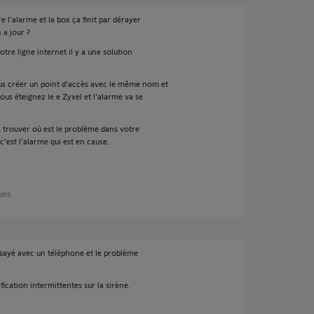
re l'alarme et la box ça finit par dérayer
 a jour ?
tre ligne internet il y a une solution
s créer un point d'accès avec le même nom et
ous éteignez le e Zyxel et l'alarme va se
de trouver où est le problème dans votre
c'est l'alarme qui est en cause..
 ans
 essayé avec un téléphone et le problème
fication intermittentes sur la sirène.