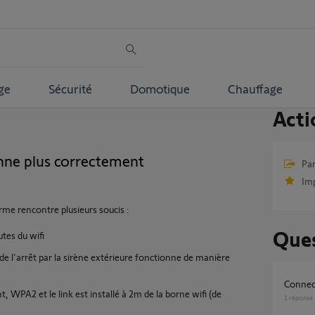
ge
Sécurité
Domotique
Chauffage
Acti
ne plus correctement
Par
Im
me rencontre plusieurs soucis :
Ques
tes du wifi
de l'arrêt par la sirène extérieure fonctionne de manière
conne
, WPA2 et le link est installé à 2m de la borne wifi (de
1
réponse