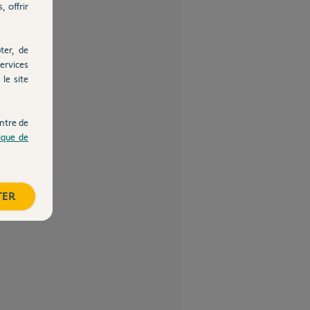
, offrir
ter, de
ervices
le site
ntre de
tique de
TER