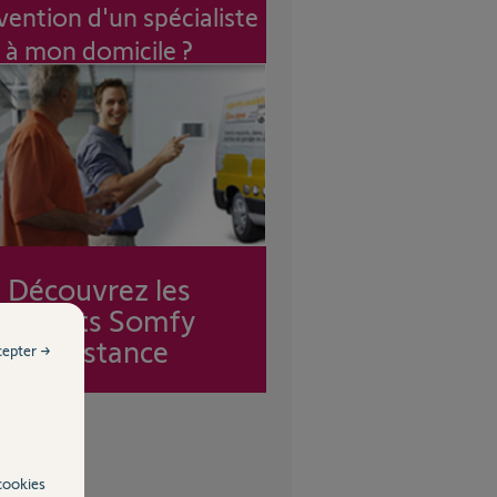
vention d'un spécialiste
à mon domicile ?
Découvrez les
forfaits Somfy
Assistance
cepter →
cookies