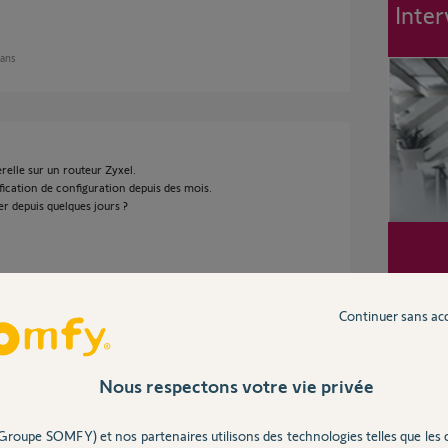
Inter
 ans
erelle sur un routeur Zyxel.
dification de configuration depuis des mois.
 depuis quelques jours ?
Continuer sans ac
fi à privilégier pour la Home Alarm ? je sais
Nous respectons votre vie privée
tre qu'un canal en particulier aiderait ?
Groupe SOMFY) et nos partenaires utilisons des technologies telles que les 