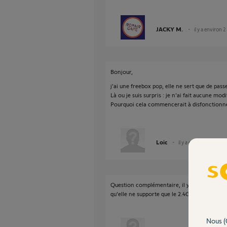
JACKY M.
il y a environ 2
Bonjour,
j'ai une freebox pop, elle ne sert que de pass
Là ou je suis surpris : je n'ai fait aucune mo
Pourquoi cela commencerait à disfonctionner
Loic
il y a environ 2 ans
Question complémentaire, il y t'il un canal wi
qu'elle ne supporte que le 2.4GHz mais peut ê
Nous (