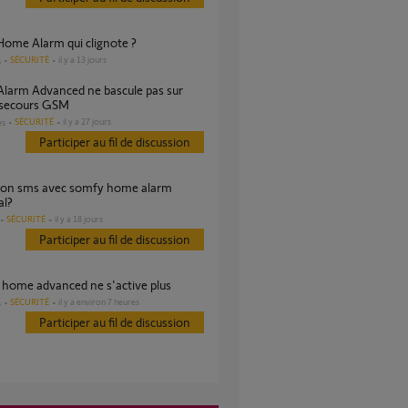
Home Alarm qui clignote ?
SÉCURITÉ
il y a 13 jours
s
 secours GSM
SÉCURITÉ
il y a 27 jours
es
Participer au fil de discussion
al?
SÉCURITÉ
il y a 18 jours
Participer au fil de discussion
e home advanced ne s'active plus
SÉCURITÉ
il y a environ 7 heures
s
Participer au fil de discussion