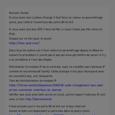
Bonsoir Xavier
Si vous avez une Livebox Orange il faut faire un retour au paramétrage
usine, puis refaire l'ouverture des ports 80 et 443
Si vous avez une box SFR il faut vérifier si vous n'avez pas été remis en
IPv6.
Cliquez sur ce lien pour le savoir
https://test-ipv6.com/
Dans tous les autres cas il faut refaire le paramétrage depuis le début en
suivant la procédure ci jointe pas à pas qui vous permettra de savoir si il y
a un problème a l'une des étapes.
Réinitialiser le module IP de la centrale, mais ne modifier pas l'adresse IP
comme le recommande Somfy. Cette pratique n'est plus nécessaire avec
les nouvelles box, voir bloquante.
Tuto de réinitialisation du module IP
https://forum.somfy.fr/questions/560538-suite-changement-box-adsl-
arrive-connecter-interface-pc-alarme
Vérifier que vous avez bien accès en local, soit en tapant l'adresse IP, soit
avec ce lien
http://alarmesomfy
Il faut ensuite ouvrir les ports 80 et 443 sur la box internet
Suivez le tuto correspondant a votre box dans le post ci joint