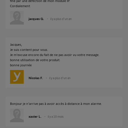
fine par une défection de mon module IP.
Cordialement
jacques G.
il y a plus d'un an
Jacques,
Je suis content pour vous.
Je m'excuse encore du fait de ne pas avoir vu votre message.
bonne utilisation de votre produit.
bonne journée
Nicolas F.
il y a plus d'un an
Bonjour je n'arrive pas à avoir accès à distance à mon alarme.
xavier L.
il y a 10 mois