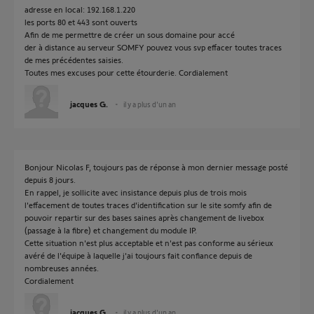
adresse en local: 192.168.1.220
les ports 80 et 443 sont ouverts
Afin de me permettre de créer un sous domaine pour accé
der à distance au serveur SOMFY pouvez vous svp effacer toutes traces
de mes précédentes saisies.
Toutes mes excuses pour cette étourderie. Cordialement
jacques G.
il y a plus d'un an
Bonjour Nicolas F, toujours pas de réponse à mon dernier message posté
depuis 8 jours.
En rappel, je sollicite avec insistance depuis plus de trois mois
l'effacement de toutes traces d'identification sur le site somfy afin de
pouvoir repartir sur des bases saines après changement de livebox
(passage à la fibre) et changement du module IP.
Cette situation n'est plus acceptable et n'est pas conforme au sérieux
avéré de l'équipe à laquelle j'ai toujours fait confiance depuis de
nombreuses années.
Cordialement
jacques G.
il y a plus d'un an