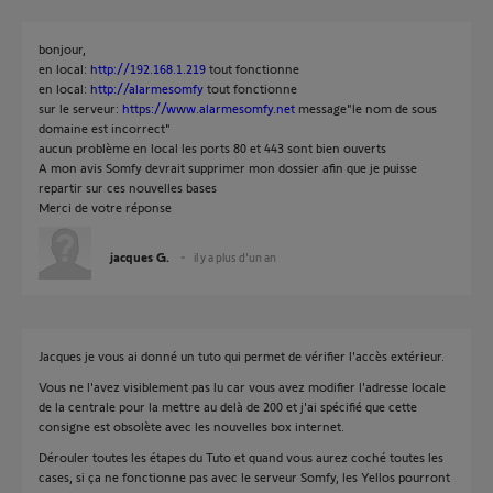
bonjour,
en local:
http://192.168.1.219
tout fonctionne
en local:
http://alarmesomfy
tout fonctionne
sur le serveur:
https://www.alarmesomfy.net
message"le nom de sous
domaine est incorrect"
aucun problème en local les ports 80 et 443 sont bien ouverts
A mon avis Somfy devrait supprimer mon dossier afin que je puisse
repartir sur ces nouvelles bases
Merci de votre réponse
jacques G.
il y a plus d'un an
Jacques je vous ai donné un tuto qui permet de vérifier l'accès extérieur.
Vous ne l'avez visiblement pas lu car vous avez modifier l'adresse locale
de la centrale pour la mettre au delà de 200 et j'ai spécifié que cette
consigne est obsolète avec les nouvelles box internet.
Dérouler toutes les étapes du Tuto et quand vous aurez coché toutes les
cases, si ça ne fonctionne pas avec le serveur Somfy, les Yellos pourront