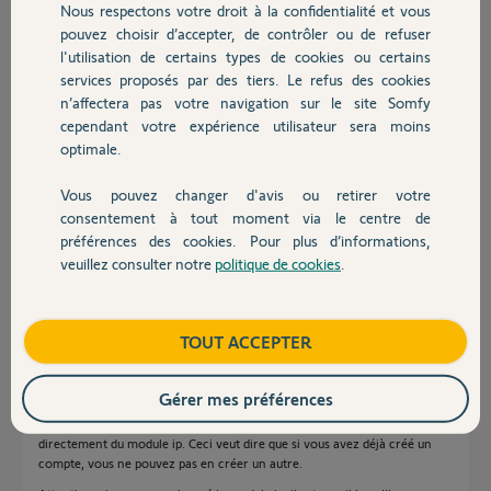
Nous respectons votre droit à la confidentialité et vous
Chauffage
pouvez choisir d’accepter, de contrôler ou de refuser
Merci de votre aide,
l'utilisation de certains types de cookies ou certains
services proposés par des tiers. Le refus des cookies
Autres produits
n’affectera pas votre navigation sur le site Somfy
cependant votre expérience utilisateur sera moins
optimale.
jacques G.
Vous pouvez changer d'avis ou retirer votre
il y a plus d'un an
Devis avec un pro
consentement à tout moment via le centre de
Participer au fil de discussion
préférences des cookies. Pour plus d’informations,
veuillez consulter notre
politique de cookies
.
Contact
Réponses
Boutique
TOUT ACCEPTER
Bonjour
Gérer mes préférences
Le compte d'accès à distance est dépendant de la centrale, pas
directement du module ip. Ceci veut dire que si vous avez déjà créé un
compte, vous ne pouvez pas en créer un autre.