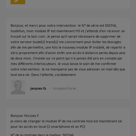
Bonjour, et merci pour votre intervention. le N° de série est 502746,
toutefois, mon module IP est maintenant HS et j'attends d'en recevoir un
trouvé sur le bon coin. Je pense qu'il serait nécessaire de supprimer de
votre serveur toute(s) trace(s) me concernant pour éviter les blocages
afin de me permettre, une fois le nouveau module IP installé, de repartir à
zéro proprement afin d'avoir enfin une accès à distance perdu depuis plus
de deux mois. J'insiste sur ce point qui n'a jamais été pris en compte par
mes différents interlocuteurs. Je vous laisse le soin de me confirmer
votre intervention. Je ne manquerai pas de vous adresser un mail dès que
tout sera ok. Dans l'attente, cordialement
jacques G.
il y a plus d'un an
Bonjour Nicolas F.
je viens de changer le module IP de ma centrale tout est maintenant ok
pour les accès en local (2 smartphone et un PC)
N° de la centrale dans la livebox: 502746