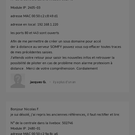
Module IP: 2405-03
adresse MAC 00:50:c2:c8:49:d1
adresse en local: 192.168.1.220
les ports 80 et 443 sont ouverts
Afin de me permettre de créer un sous domaine pour accé
der à distance au serveur SOMFY pouvez vous svp effacer toutes traces
de mes précédentes saisies.
J'attends votre retour pour saisir les nouvelles infos et retrouver la
possibilité de piloter en cas de problème mon alarme protexiom à
distance . Merci de votre compréhension. Cordialement
jacques G.
il y a plus d'un an
Bonjour Nicolas F.
je sui désolé, j'ai repris les anciennes références, il faut rectifier et lire:
N° de la centrale dans la livebox: 502746
Module IP: 2480-01
adresse MAC 00:50:c2:9a:8c:a6