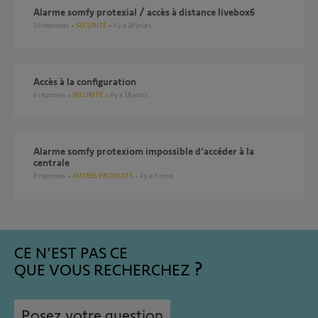
alarme somfy protexial / accès à distance livebox6
16
réponses
SÉCURITÉ
il y a 20 jours
Accès à la configuration
6
réponses
SÉCURITÉ
il y a 18 jours
Alarme somfy protexiom impossible d’accéder à la
centrale
3
réponses
AUTRES PRODUITS
il y a 5 mois
CE N'EST PAS CE
QUE VOUS RECHERCHEZ
Posez votre question