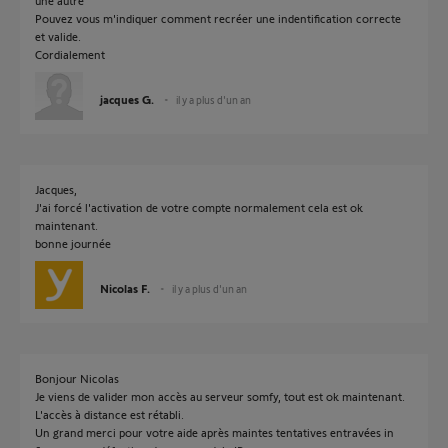
une autre"
Pouvez vous m'indiquer comment recréer une indentification correcte
et valide.
Cordialement
jacques G.
il y a plus d'un an
Jacques,
J'ai forcé l'activation de votre compte normalement cela est ok
maintenant.
bonne journée
Nicolas F.
il y a plus d'un an
Bonjour Nicolas
Je viens de valider mon accès au serveur somfy, tout est ok maintenant.
L'accès à distance est rétabli.
Un grand merci pour votre aide après maintes tentatives entravées in