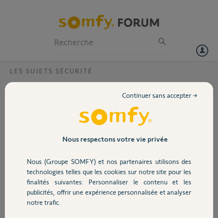
Particuliers
Professionnels
Forum
LES SUJETS SÉCURITÉ
Volet
accès à distance à ma centrale somfy
Continuer sans accepter →
impossible?
Portail
Bonjour,
Suite au passage à la
Garage
fibre, et après avoir
Nous respectons votre vie privée
changé le module Ip de
ma centrale Somfy
Nous (Groupe SOMFY) et nos partenaires utilisons des
Sécurité
Protection, je n'arrive
technologies telles que les cookies sur notre site pour les
pas à valider l'inscription
finalités suivantes: Personnaliser le contenu et les
au site somfy pour
publicités, offrir une expérience personnalisée et analyser
Domotique
bénéficier de l'accès à distance.
notre trafic.
Je pense qu'il faudrait que somfy supprime l'ensemble des liens
concernant ma centrale afin que je puisse valider mon inscription.