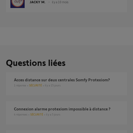
JACKY M.
il y a 10 mois
Questions liées
Acces distance sur deux centrales Somfy Protexiom?
1
réponse
SÉCURITÉ
il y a 15 jours
Connexion alarme protexiom impossible à distance ?
4
réponses
SÉCURITÉ
il y a 5 jours