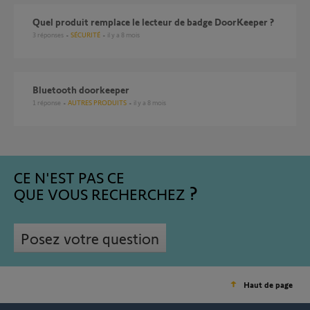
Quel produit remplace le lecteur de badge DoorKeeper ?
3
réponses
SÉCURITÉ
il y a 8 mois
Bluetooth doorkeeper
1
réponse
AUTRES PRODUITS
il y a 8 mois
CE N'EST PAS CE
QUE VOUS RECHERCHEZ
Posez votre question
Haut de page