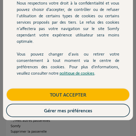
Nous respectons votre droit à la confidentialité et vous
Chauffage
pouvez choisir d’accepter, de contrôler ou de refuser
l'utilisation de certains types de cookies ou certains
Réponses
services proposés par des tiers. Le refus des cookies
Autres produits
n’affectera pas votre navigation sur le site Somfy
cependant votre expérience utilisateur sera moins
Bonjour
optimale.
Si vous avez migré la serrure sur Somfy Protect, il faut associer Somfy
Protect a votre Tahoma Switch et non la serrure..
Vous pouvez changer d'avis ou retirer votre
La procédure que vous utilisé était pour les anciennes serrures sur Somfy
Devis avec un pro
consentement à tout moment via le centre de
Keys
préférences des cookies. Pour plus d’informations,
Sur Tahoma By Somfy
veuillez consulter notre
politique de cookies
.
Contact
.../Ajouter un équipement
Sécurité
Somfy
Alarme
Boutique
TOUT ACCEPTER
Somfy Protect
Nota : Si vous aviez déjà associé Somfy Protect, il faut commencer par le
Gérer mes préférences
supprimer
.../Mes autres passerelles
Somfy
Supprimer la passerelle