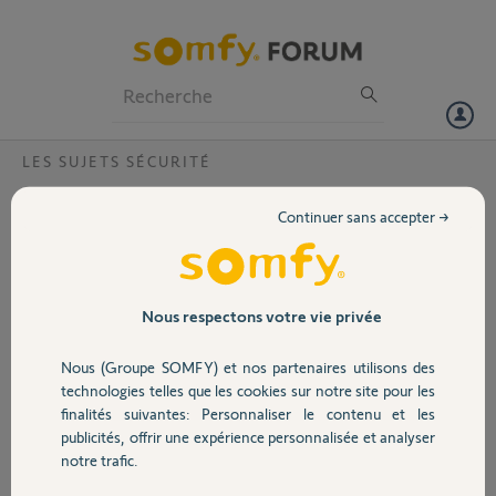
Particuliers
Professionnels
Forum
LES SUJETS SÉCURITÉ
Volet
Serrure doorkeeper
Continuer sans accepter →
Bonjour,
Portail
impossible d’associer ma doorkeeper sur mon application tahoma
switch . Elle fonctionne bien sur l’application somfy protec.
Garage
Nous respectons votre vie privée
cordialement
Nous (Groupe SOMFY) et nos partenaires utilisons des
Merci,
Sécurité
technologies telles que les cookies sur notre site pour les
finalités suivantes: Personnaliser le contenu et les
POUMEYROL E.
publicités, offrir une expérience personnalisée et analyser
il y a 10 mois
Domotique
notre trafic.
Participer au fil de discussion