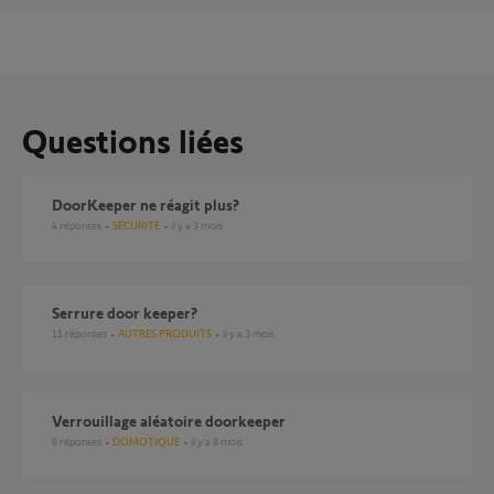
Questions liées
DoorKeeper ne réagit plus?
4
réponses
SÉCURITÉ
il y a 3 mois
Serrure door keeper?
11
réponses
AUTRES PRODUITS
il y a 3 mois
Verrouillage aléatoire doorkeeper
6
réponses
DOMOTIQUE
il y a 8 mois