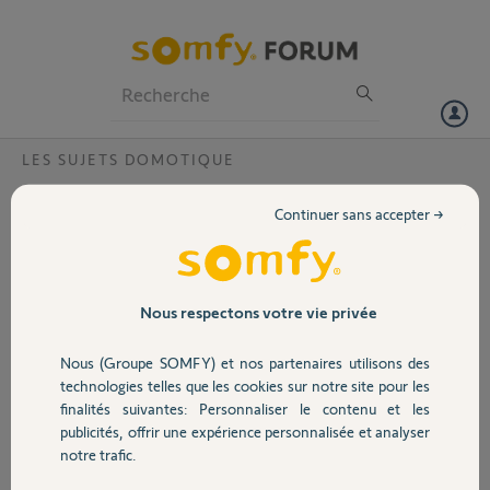
Particuliers
Professionnels
Forum
LES SUJETS DOMOTIQUE
Volet
Impossible d'associer mes volets dans
Continuer sans accepter →
Home+Control ?
Portail
Bonjour,
J'essaye d'intégrer mon installation (Tahoma v2
Garage
Nous respectons votre vie privée
PIN 1203-1942-3009) dans l'application
Home+Control de Legrand.
Nous (Groupe SOMFY) et nos partenaires utilisons des
Une fois mis mon user/mot de passe, je tombe
Sécurité
technologies telles que les cookies sur notre site pour les
sur un message d'erreur Somfy cf pièce jointe
finalités suivantes: Personnaliser le contenu et les
publicités, offrir une expérience personnalisée et analyser
"Une erreur est survenue. Veuillez réessayer. Si
Domotique
notre trafic.
le problème persiste, veuillez contacter le
support technique".