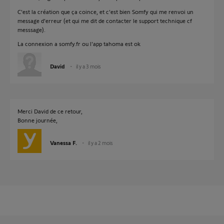
C'est la création que ça coince, et c'est bien Somfy qui me renvoi un
message d'erreur (et qui me dit de contacter le support technique cf
messsage).
La connexion a somfy.fr ou l'app tahoma est ok
David
il y a 3 mois
Merci David de ce retour,
Bonne journée,
Vanessa F.
il y a 2 mois