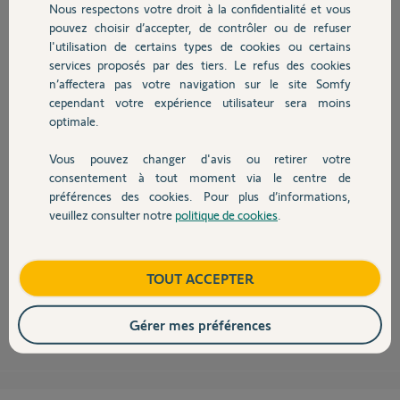
Nous respectons votre droit à la confidentialité et vous
Chauffage
J'ai réessayé plusieurs fois sans succès, donc
pouvez choisir d’accepter, de contrôler ou de refuser
voilà..
l'utilisation de certains types de cookies ou certains
services proposés par des tiers. Le refus des cookies
Autres produits
Merci,
n’affectera pas votre navigation sur le site Somfy
cependant votre expérience utilisateur sera moins
David
optimale.
il y a 3 mois
Vous pouvez changer d'avis ou retirer votre
Devis avec un pro
consentement à tout moment via le centre de
préférences des cookies. Pour plus d’informations,
veuillez consulter notre
politique de cookies
.
Contact
Problème résolu, il s'agissait d'un problème de version de l'application,
mais qui a été difficile a détecter.
Désolé pour le dérangement, on peut clore le sujet.
Boutique
TOUT ACCEPTER
David
il y a 2 mois
Gérer mes préférences