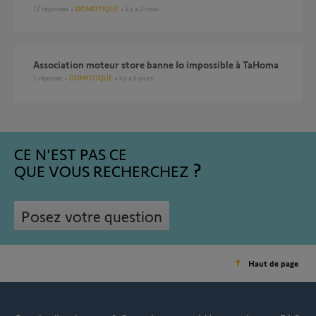
17
réponses
DOMOTIQUE
il y a 2 mois
Association moteur store banne Io impossible à TaHoma
1
réponse
DOMOTIQUE
il y a 6 jours
CE N'EST PAS CE
QUE VOUS RECHERCHEZ
Posez votre question
Haut de page