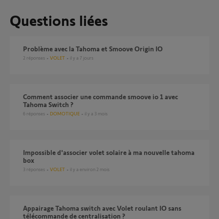
Questions liées
Problème avec la Tahoma et Smoove Origin IO
2
réponses
VOLET
il y a 7 jours
Comment associer une commande smoove io 1 avec
Tahoma Switch ?
6
réponses
DOMOTIQUE
il y a 3 mois
Impossible d'associer volet solaire à ma nouvelle tahoma
box
3
réponses
VOLET
il y a environ 2 mois
Appairage Tahoma switch avec Volet roulant IO sans
télécommande de centralisation ?