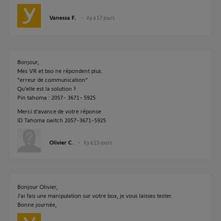
Vanessa F.
il y a 17 jours
Bonjour,
Mes VR et bso ne répondent plus.
"erreur de communication"
Qu'elle est la solution ?
Pin tahoma : 2057- 3671- 5925
Merci d'avance de votre réponse
ID Tahoma switch 2057-3671-5925
Olivier C.
il y a 15 jours
Bonjour Olivier,
J'ai fais une manipulation sur votre box, je vous laisses tester.
Bonne journée,