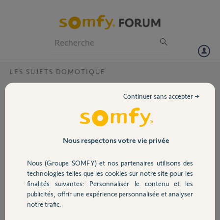
Particuliers
Professionnels
Forum
LES SUJETS DOMOTIQUE
Volet
Erreur communication tahoma switch
Continuer sans accepter →
Bonjour,
Portail
J'ai depuis plusieurs jours une "Erreur de communication" sur mon
zone control 2.0.
Garage
Nous respectons votre vie privée
Lorsque "j'accède au pilotage", le message d'erreur reste.
Nous (Groupe SOMFY) et nos partenaires utilisons des
Sécurité
Cela m'était déjà arrivé il y a environ un an et "Vanessa" de chez
technologies telles que les cookies sur notre site pour les
Somfy avait fait une manipulation qui avait fonctionné.
finalités suivantes: Personnaliser le contenu et les
publicités, offrir une expérience personnalisée et analyser
Domotique
Merci,
notre trafic.