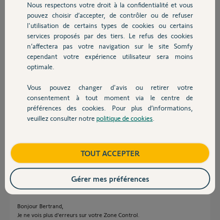
Bertrand V.
Nous respectons votre droit à la confidentialité et vous
Chauffage
il y a environ 2 mois
pouvez choisir d’accepter, de contrôler ou de refuser
Participer au fil de discussion
l'utilisation de certains types de cookies ou certains
services proposés par des tiers. Le refus des cookies
Autres produits
n’affectera pas votre navigation sur le site Somfy
cependant votre expérience utilisateur sera moins
Réponses
optimale.
Vous pouvez changer d'avis ou retirer votre
Devis avec un pro
Bonjour,
consentement à tout moment via le centre de
J'ai un problème de communication avec un de mes volets.
préférences des cookies. Pour plus d’informations,
Voici mon code PIN : 2304-1207-9098
veuillez consulter notre
politique de cookies
.
Merci pour votre aide.
Contact
Cordialement
Jérôme.
Boutique
TOUT ACCEPTER
Jérôme D.
il y a environ 2 mois
Gérer mes préférences
Bonjour Bertrand,
Je ne vois plus d'erreurs sur votre Zone Control.