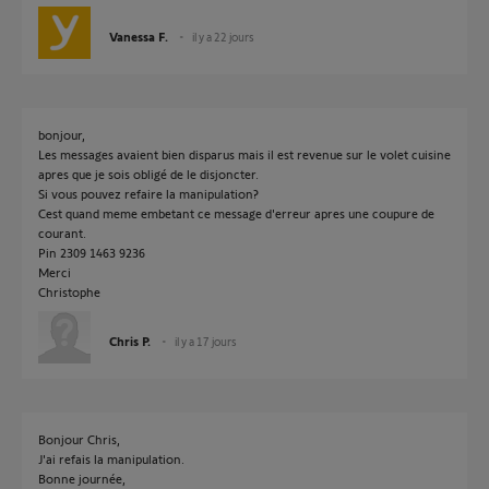
Vanessa F.
il y a 22 jours
bonjour,
Les messages avaient bien disparus mais il est revenue sur le volet cuisine
apres que je sois obligé de le disjoncter.
Si vous pouvez refaire la manipulation?
Cest quand meme embetant ce message d'erreur apres une coupure de
courant.
Pin 2309 1463 9236
Merci
Christophe
Chris P.
il y a 17 jours
Bonjour Chris,
J'ai refais la manipulation.
Bonne journée,