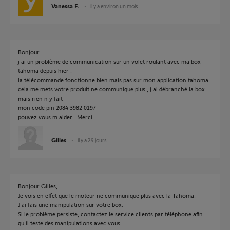
Vanessa F.
il y a environ un mois
Bonjour
j ai un problème de communication sur un volet roulant avec ma box
tahoma depuis hier .
la télécommande fonctionne bien mais pas sur mon application tahoma
cela me mets votre produit ne communique plus , j ai débranché la box
mais rien n y fait
mon code pin 2084 3982 0197
pouvez vous m aider . Merci
Gilles
il y a 29 jours
Bonjour Gilles,
Je vois en effet que le moteur ne communique plus avec la Tahoma.
J'ai fais une manipulation sur votre box.
Si le problème persiste, contactez le service clients par téléphone afin
qu'il teste des manipulations avec vous.