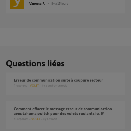
Vanessa F.
il y a 15 jours
Questions liées
erreur de communication suite à coupure secteur
4
réponses
VOLET
il y a environ un mois
comment effacer le message erreur de communication
avec tahoma switch pour des volets roulants io. l?
51
réponses
VOLET
il y a 9 mois