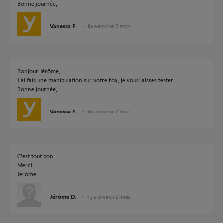
Bonne journée,
Vanessa F.
il y a environ 2 mois
Bonjour Jérôme,
J'ai fais une manipulation sur votre box, je vous laisses tester.
Bonne journée,
Vanessa F.
il y a environ 2 mois
C'est tout bon.
Merci
Jérôme
Jérôme D.
il y a environ 2 mois