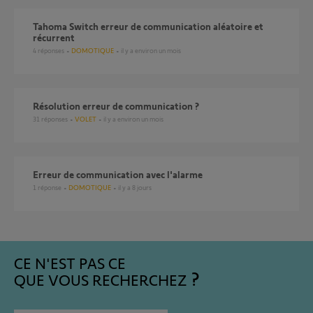
Tahoma Switch erreur de communication aléatoire et
récurrent
4
réponses
DOMOTIQUE
il y a environ un mois
Résolution erreur de communication ?
31
réponses
VOLET
il y a environ un mois
erreur de communication avec l'alarme
1
réponse
DOMOTIQUE
il y a 8 jours
CE N'EST PAS CE
QUE VOUS RECHERCHEZ