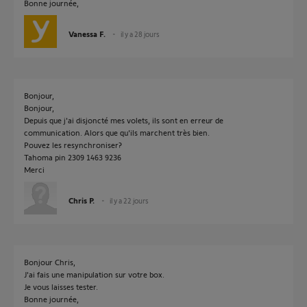
Bonne journée,
Vanessa F.
il y a 28 jours
Bonjour,
Bonjour,
Depuis que j'ai disjoncté mes volets, ils sont en erreur de
communication. Alors que qu'ils marchent très bien.
Pouvez les resynchroniser?
Tahoma pin 2309 1463 9236
Merci
Chris P.
il y a 22 jours
Bonjour Chris,
J'ai fais une manipulation sur votre box.
Je vous laisses tester.
Bonne journée,