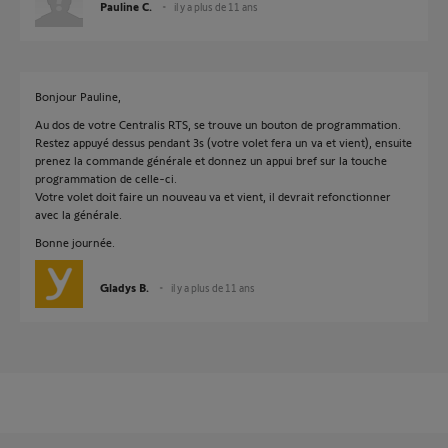
Pauline C.
il y a plus de 11 ans
Bonjour Pauline,
Au dos de votre Centralis RTS, se trouve un bouton de programmation.
Restez appuyé dessus pendant 3s (votre volet fera un va et vient), ensuite
prenez la commande générale et donnez un appui bref sur la touche
programmation de celle-ci.
Votre volet doit faire un nouveau va et vient, il devrait refonctionner
avec la générale.
Bonne journée.
Gladys B.
il y a plus de 11 ans