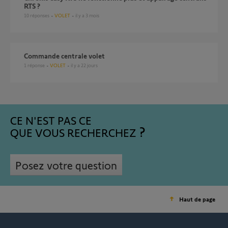
RTS ?
10
réponses
VOLET
il y a 3 mois
Commande centrale volet
1
réponse
VOLET
il y a 22 jours
CE N'EST PAS CE
QUE VOUS RECHERCHEZ
Posez votre question
Haut de page