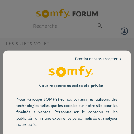
Particuliers
Professionnels
Forum
LES SUJETS VOLET
Volet
Déprogrammation volet- Centralis RTS
Continuer sans accepter →
Bonjour,
Portail
J'ai un problème pour l'utilisation de mes volets, commandé par le
dispositif SOMFY CENTRALIUS RTS. Tous sont commandés par un
Garage
Nous respectons votre vie privée
boitier général, qui permet leur ouverture et leur fermeture à heures
régulières. Cependant, un volet s'est déprogrammé et ne s'ouvre plus
Nous (Groupe SOMFY) et nos partenaires utilisons des
et ne se ferme plus que manuellement. Le modèle concerne le point
Sécurité
technologies telles que les cookies sur notre site pour les
fixe au mur avec Montée, Stop, Descendre. Pouvez vous me dire
finalités suivantes: Personnaliser le contenu et les
comment faire pour le reprogrammer?
publicités, offrir une expérience personnalisée et analyser
Domotique
En vous remerciant,
notre trafic.