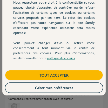
Nous respectons votre droit à la confidentialité et vous
Pauline C.
Chauffage
pouvez choisir d’accepter, de contrôler ou de refuser
il y a plus de 11 ans
l'utilisation de certains types de cookies ou certains
Participer au fil de discussion
services proposés par des tiers. Le refus des cookies
Autres produits
n’affectera pas votre navigation sur le site Somfy
cependant votre expérience utilisateur sera moins
Réponses
optimale.
Vous pouvez changer d'avis ou retirer votre
Devis avec un pro
consentement à tout moment via le centre de
Bonjour,
préférences des cookies. Pour plus d’informations,
Ce post devrait vous aider
http://forum.somfy.fr/questions/842260-reprogrammer-telecommande
veuillez consulter notre
politique de cookies
.
Contact
Robert P.
il y a plus de 11 ans
Boutique
TOUT ACCEPTER
Gérer mes préférences
Merci de votre réponse, mais la manipulation que vous m'indiquez me
permet simplement de descendre et monter le volet manuellement.
Comment le reprogrammer ensuite avec les autres?