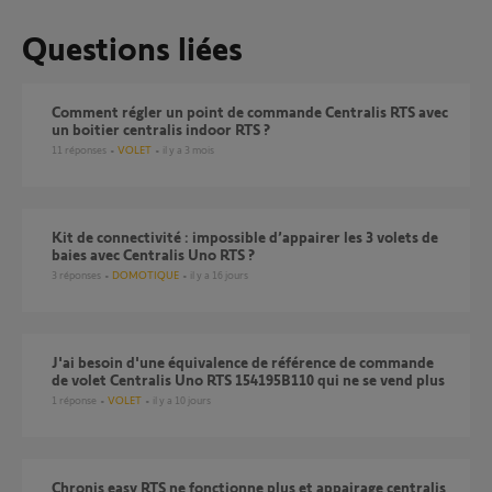
Questions liées
Comment régler un point de commande Centralis RTS avec
un boitier centralis indoor RTS ?
11
réponses
VOLET
il y a 3 mois
Kit de connectivité : impossible d’appairer les 3 volets de
baies avec Centralis Uno RTS ?
3
réponses
DOMOTIQUE
il y a 16 jours
J'ai besoin d'une équivalence de référence de commande
de volet Centralis Uno RTS 154195B110 qui ne se vend plus
1
réponse
VOLET
il y a 10 jours
chronis easy RTS ne fonctionne plus et appairage centralis