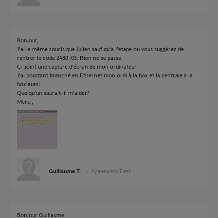
Bonjour,
J'ai le même soucis que Julien sauf qu'a l'étape ou vous suggérez de
rentrer le code 2480-03. Rien ne se passe.
Ci-joint une capture d'écran de mon ordinateur.
J'ai pourtant branché en Ethernet mon ordi à la box et la centrale à la
box aussi.
Quelqu'un saurait-il m'aider?
Merci,
Guillaume T.
il y a environ 7 ans
Bonjour Guillaume