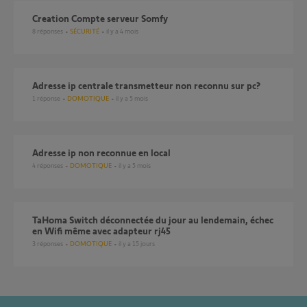
creation Compte serveur Somfy
8
réponses
SÉCURITÉ
il y a 4 mois
Adresse ip centrale transmetteur non reconnu sur pc?
1
réponse
DOMOTIQUE
il y a 5 mois
Adresse ip non reconnue en local
4
réponses
DOMOTIQUE
il y a 5 mois
TaHoma Switch déconnectée du jour au lendemain, échec
en Wifi même avec adapteur rj45
3
réponses
DOMOTIQUE
il y a 15 jours