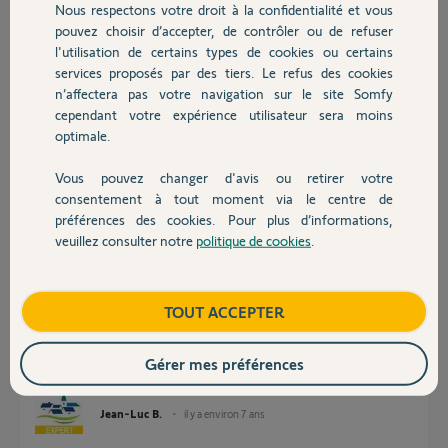
Nous respectons votre droit à la confidentialité et vous
Chauffage
pouvez choisir d’accepter, de contrôler ou de refuser
julien G.
l'utilisation de certains types de cookies ou certains
il y a environ 7 ans
services proposés par des tiers. Le refus des cookies
Autres produits
Participer au fil de discussion
n’affectera pas votre navigation sur le site Somfy
cependant votre expérience utilisateur sera moins
optimale.
Réponses
Vous pouvez changer d'avis ou retirer votre
Devis avec un pro
consentement à tout moment via le centre de
préférences des cookies. Pour plus d’informations,
Bonsoir
veuillez consulter notre
politique de cookies
.
Contact
Si un compte avait déjà été créé pour cette alarme, vous ne pourrez pas
en créer un autre.
Sinon, essayez avec le code 2480-03.
Boutique
TOUT ACCEPTER
Si ça ne fonctionne pas, laissez ici le n° à 6 chiffres de votre
transmetteur et un Yellow va vérifier.
Gérer mes préférences
Bonne soirée !
Jean-Luc B.
il y a environ 7 ans