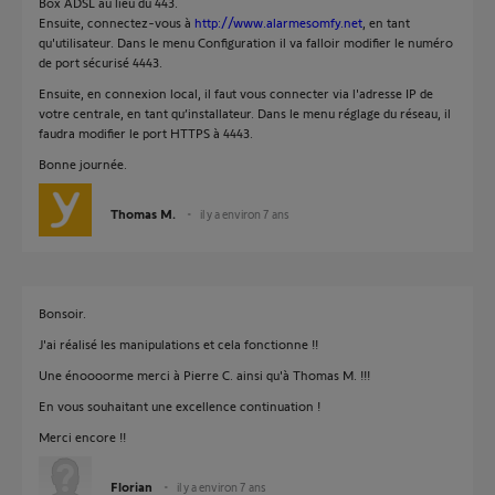
Box ADSL au lieu du 443.
Ensuite, connectez-vous à
http://www.alarmesomfy.net
, en tant
qu'utilisateur. Dans le menu Configuration il va falloir modifier le numéro
de port sécurisé 4443.
Ensuite, en connexion local, il faut vous connecter via l'adresse IP de
votre centrale, en tant qu’installateur. Dans le menu réglage du réseau, il
faudra modifier le port HTTPS à 4443.
Bonne journée.
Thomas M.
il y a environ 7 ans
Bonsoir.
J'ai réalisé les manipulations et cela fonctionne !!
Une énoooorme merci à Pierre C. ainsi qu'à Thomas M. !!!
En vous souhaitant une excellence continuation !
Merci encore !!
Florian
il y a environ 7 ans