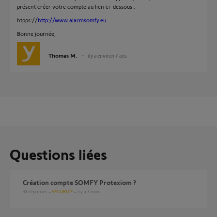
présent créer votre compte au lien ci-dessous :
htpps://
http://www.alarmsomfy.eu
Bonne journée,
Thomas M.
il y a environ 7 ans
Questions liées
création compte SOMFY Protexiom ?
38
réponses
SÉCURITÉ
il y a 3 mois