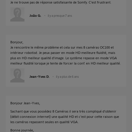
Je ne trouve pas de réponse satisfaisante de Somfy. C'est frustrant.
João G.
il y a presque 7 ans
Bonjour,
Je rencontre le même problème et cela sur mes 8 caméras OC100 et
intérieur robotisé. Je peux passer en mode HD meilleure fluidité, mais
plus en HD meilleur qualité d'image. Le système repasse en mode VGA
meilleur fluidité lorsque je tente de forcer la conf. en HD meilleur qualité.
Jean-Yves D.
il y a plus de 6 ans
Bonjour Jean-Yves,
Sachant que vous possédez 8 Caméras il sera très compliqué d'obtenir
(débit connexion internet) une qualité HD et c'est pour cette raison que
les caméras repassent seules en qualité VGA.
Bonne journée,