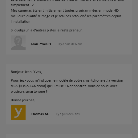
simplement...?
Mes caméras étaient initialement toutes programmées en mode HD
meilleure qualité d'image et je n'ai pas retouché les paramètres depuis
l'installation
Si quelqu'un à d'autres pistes je reste preneur.
Jean-Yves D.
il y a plus de 6 ans
Bonjour Jean-Yves,
Pourriez-vous m'indiquer le modèle de votre smartphone et la version
d'OS (iOs ou ANdroïd) qu'il utilise ? Rencontrez-vous ce souci avec
plusieurs smartphone ?
Bonne journée,
Thomas M.
il y a plus de 6 ans