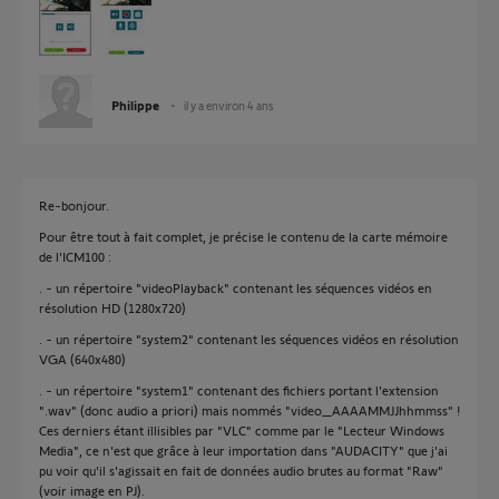
Philippe
il y a environ 4 ans
Re-bonjour.
Pour être tout à fait complet, je précise le contenu de la carte mémoire
de l'ICM100 :
. - un répertoire "videoPlayback" contenant les séquences vidéos en
résolution HD (1280x720)
. - un répertoire "system2" contenant les séquences vidéos en résolution
VGA (640x480)
. - un répertoire "system1" contenant des fichiers portant l'extension
".wav" (donc audio a priori) mais nommés "video_AAAAMMJJhhmmss" !
Ces derniers étant illisibles par "VLC" comme par le "Lecteur Windows
Media", ce n'est que grâce à leur importation dans "AUDACITY" que j'ai
pu voir qu'il s'agissait en fait de données audio brutes au format "Raw"
(voir image en PJ).