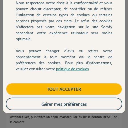
Nous respectons votre droit à la confidentialité et vous
Chauffage
pouvez choisir d’accepter, de contrôler ou de refuser
Donjeje
l'utilisation de certains types de cookies ou certains
il y a presque 7 ans
services proposés par des tiers. Le refus des cookies
Autres produits
Participer au fil de discussion
n’affectera pas votre navigation sur le site Somfy
cependant votre expérience utilisateur sera moins
optimale.
Réponses
Vous pouvez changer d'avis ou retirer votre
Devis avec un pro
consentement à tout moment via le centre de
préférences des cookies. Pour plus d’informations,
Bonjour Donjeje,
veuillez consulter notre
politique de cookies
.
Contact
Avez-vous essayé d'effectuer une remise à zéro complète de votre
caméra en suivant la procédure ci-dessous ?
Débranchez le câble Ethernet de votre Caméra s'il était raccordé.
Boutique
TOUT ACCEPTER
Supprimez la caméra enregistrée de votre application Visidom (si vous
l'aviez déjà mémorisée).
Gérer mes préférences
Débranchez votre caméra une dizaine de secondes et rebranchez-la
Attendez 40s, puis faites un appui maintenu de 7s sur le bouton RESET de
la caméra.