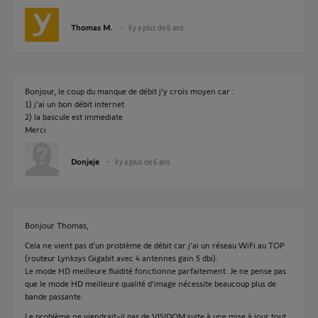
Thomas M.
il y a plus de 6 ans
Bonjour, le coup du manque de débit j'y crois moyen car :
1) j'ai un bon débit internet
2) la bascule est immediate
Merci
Donjeje
il y a plus de 6 ans
Bonjour Thomas,
Cela ne vient pas d'un problème de débit car j'ai un réseau WiFi au TOP
(routeur Lynksys Gigabit avec 4 antennes gain 5 dbi).
Le mode HD meilleure fluidité fonctionne parfaitement. Je ne pense pas
que le mode HD meilleure qualité d'image nécessite beaucoup plus de
bande passante.
Le problème ne viendrait-il pas de VISIDOM suite à une mise à jour tout