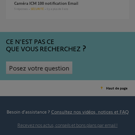
Caméra ICM 100 notification Email
5
réponses
SÉCURITÉ
il y a plus de 3 ans
CE N'EST PAS CE
QUE VOUS RECHERCHEZ
Posez votre question
Haut de page
Besoin d’assistance ?
Consultez nos vidéos, notices et FAQ
Recevez nos actus, conseils et bons plans par email !