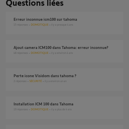
Questions liées
Erreur inconnue icm100 sur tahoma
15
réponses
DOMOTIQUE
il y a presque 4 ans
Ajout camera ICM100 dans Tahoma: erreur inconnue?
48
réponses
DOMOTIQUE
il y a environ 4 ans
Perte icone Visidom dans tahoma ?
2
réponses
SÉCURITÉ
il y a environ un an
Installation ICM 100 dans Tahoma
19
réponses
DOMOTIQUE
il y a plus de 4 ans