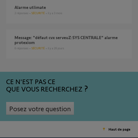
Alarme utlimate
2
réponses
SÉCURITÉ
il y a 3 mois
Message: "défaut cvx serveuZ:SYS CENTRALE" alarme
protexiom
6
réponses
SÉCURITÉ
il y a 26 jours
CE N'EST PAS CE
QUE VOUS RECHERCHEZ
Posez votre question
Haut de page