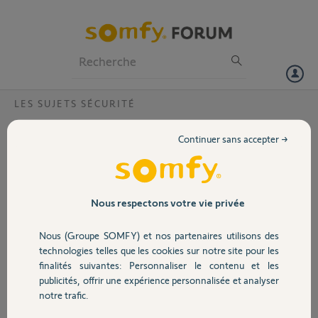
Particuliers
Professionnels
Forum
LES SUJETS SÉCURITÉ
Volet
Impossible de se connecter à l'alarme avec
Continuer sans accepter →
un smartphone hors wifi, ni à l'interface PC
Portail
de l'extérieur ?
Depuis le smartphone, quand je ne suis pas en wifi, je ne peux plus
Garage
Nous respectons votre vie privée
accéder à l'interface de mon alarme PROTEXION OPTIMUM GSM
ETE 16.
Idem si on se connecte avec un PC extérieur.
Nous (Groupe SOMFY) et nos partenaires utilisons des
Sécurité
technologies telles que les cookies sur notre site pour les
finalités suivantes: Personnaliser le contenu et les
Caroline B.
publicités, offrir une expérience personnalisée et analyser
il y a presque 7 ans
Domotique
notre trafic.
Participer au fil de discussion