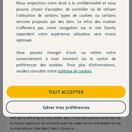
Nous respectons votre droit à la confidentialité et vous
Chauffage
pouvez choisir d’accepter, de contrôler ou de refuser
Réponses
l'utilisation de certains types de cookies ou certains
services proposés par des tiers. Le refus des cookies
Autres produits
n’affectera pas votre navigation sur le site Somfy
cependant votre expérience utilisateur sera moins
Bonjour Caroline,
optimale.
je vous conseille d'effectuer une remise à zéro de votre carte IP, pus de
refaire le paramétrage en local.
Vous pouvez changer d'avis ou retirer votre
Devis avec un pro
Bonne soirée
consentement à tout moment via le centre de
préférences des cookies. Pour plus d’informations,
Anna B.
il y a presque 7 ans
veuillez consulter notre
politique de cookies
.
Contact
Boutique
TOUT ACCEPTER
Merci Anna B,
Oui j'ai déjà effectué une RAZ de la carte IP et refait aussi le paramétrage
Gérer mes préférences
en local.
Ce qui coince c'est la connection "à distance", c'est à dire quand on ne
met pas le wifi et qu'on veut entrer dans l'interface alarme somfy loin de
la maison quand on se connecte avec les codes via un ordi distant ou via
le smartphone. Une idée ? Merci d'avance.