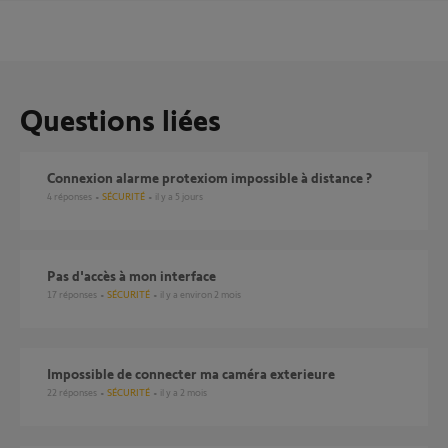
Questions liées
Connexion alarme protexiom impossible à distance ?
4
réponses
SÉCURITÉ
il y a 5 jours
pas d'accès à mon interface
17
réponses
SÉCURITÉ
il y a environ 2 mois
Impossible de connecter ma caméra exterieure
22
réponses
SÉCURITÉ
il y a 2 mois