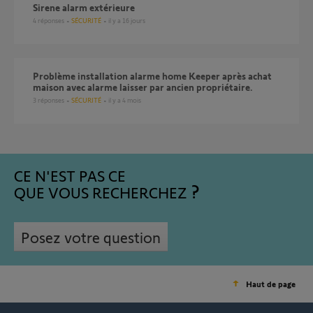
Sirene alarm extérieure
4
réponses
SÉCURITÉ
il y a 16 jours
Problème installation alarme home Keeper après achat
maison avec alarme laisser par ancien propriétaire.
3
réponses
SÉCURITÉ
il y a 4 mois
CE N'EST PAS CE
QUE VOUS RECHERCHEZ
Posez votre question
Haut de page