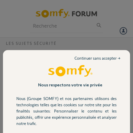
Particuliers
Professionnels
Forum
LES SUJETS SÉCURITÉ
Volet
Problème Alarme?
Continuer sans accepter →
Bonjour, j’ai mon alarme qui fonctionnait parfaitement, et là ça fait
Portail
15 jours que je n’arrive plus à me connecter dessus avec mon
téléphone quand je suis pas en wifi.
Comment ça se fait? Et que dois je faire pour que ça refonctionne.
Garage
Nous respectons votre vie privée
Cordialement.
Nous (Groupe SOMFY) et nos partenaires utilisons des
Sécurité
Serie : 525771
technologies telles que les cookies sur notre site pour les
Ip: 192.168.0.18
finalités suivantes: Personnaliser le contenu et les
publicités, offrir une expérience personnalisée et analyser
Domotique
notre trafic.
Michaël B.
il y a presque 7 ans