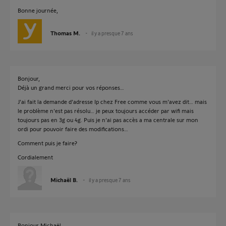
Bonne journée,
Thomas M.
il y a presque 7 ans
Bonjour,
Déjà un grand merci pour vos réponses…
J'ai fait la demande d'adresse Ip chez Free comme vous m'avez dit… mais
le problème n'est pas résolu… je peux toujours accéder par wifi mais
toujours pas en 3g ou 4g. Puis je n'ai pas accès a ma centrale sur mon
ordi pour pouvoir faire des modifications…
Comment puis je faire?
Cordialement
Michaël B.
il y a presque 7 ans
Bonjour Michaël,