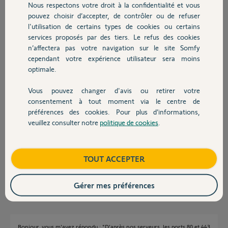
Nous respectons votre droit à la confidentialité et vous
Chauffage
Participer au fil de discussion
pouvez choisir d’accepter, de contrôler ou de refuser
l'utilisation de certains types de cookies ou certains
services proposés par des tiers. Le refus des cookies
Autres produits
Réponses
n’affectera pas votre navigation sur le site Somfy
cependant votre expérience utilisateur sera moins
optimale.
Bonjour Michaël,
Vous pouvez changer d'avis ou retirer votre
Devis avec un pro
D'après nos serveurs, les ports 80 et 443 ne semblent plus ouvert pour
consentement à tout moment via le centre de
l'adresse IP de votre Centrale/Transmetteur.
préférences des cookies. Pour plus d’informations,
Veuillez suivre la procédure correspondante à votre box internet au lien
veuillez consulter notre
politique de cookies
.
Contact
ci-dessous pour les ouvrir à nouveau :
Comment ouvrir les ports de ma box ADSL ?
Boutique
TOUT ACCEPTER
Bonne journée,
Thomas M.
il y a presque 7 ans
Gérer mes préférences
Bonjour, vous m'avez répondu : "D'après nos serveurs, les ports 80 et 443