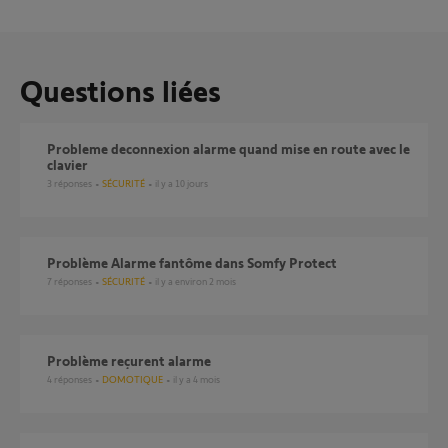
Questions liées
probleme deconnexion alarme quand mise en route avec le
clavier
3
réponses
SÉCURITÉ
il y a 10 jours
Problème Alarme fantôme dans Somfy Protect
7
réponses
SÉCURITÉ
il y a environ 2 mois
Problème reçurent alarme
4
réponses
DOMOTIQUE
il y a 4 mois