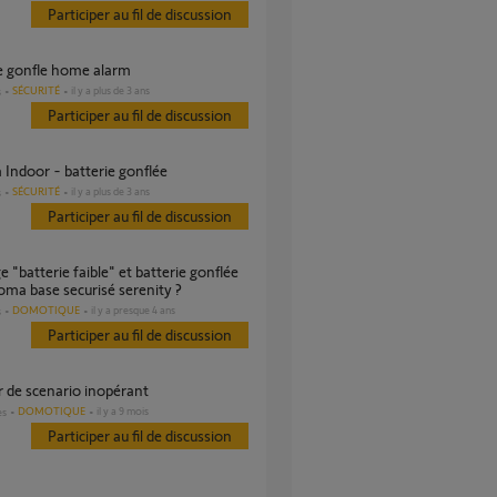
Participer au fil de discussion
ie gonfle home alarm
SÉCURITÉ
il y a plus de 3 ans
s
Participer au fil de discussion
 Indoor - batterie gonflée
SÉCURITÉ
il y a plus de 3 ans
s
Participer au fil de discussion
oma base securisé serenity ?
DOMOTIQUE
il y a presque 4 ans
s
Participer au fil de discussion
r de scenario inopérant
DOMOTIQUE
il y a 9 mois
es
Participer au fil de discussion