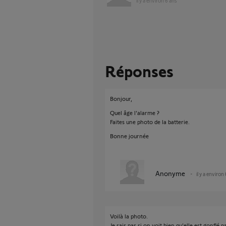
il y a environ 6 ans
Réponses
Bonjour,
Quel âge l'alarme ?
Faites une photo de la batterie.
Bonne journée
Anonyme
il y a environ
Voilà la photo.
Je sais pas si on voit bien qu'elle est gonflé 