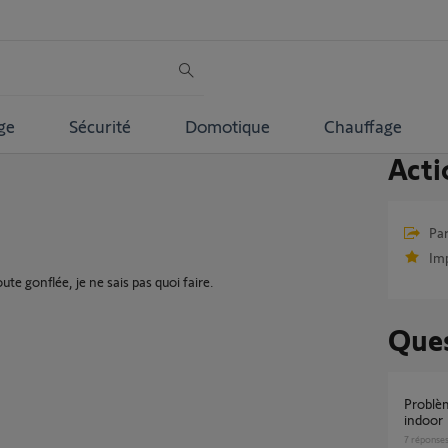
ge
Sécurité
Domotique
Chauffage
Acti
Par
Im
ute gonflée, je ne sais pas quoi faire.
Ques
Problème ouverture volet caméra Somfy
indoor
7
réponse