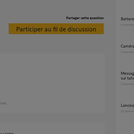
Partager cette question
Batter
4
réponse
Participer au fil de discussion
Caméra
9
réponse
message "batterie faible" et batterie gonflée
sur tah
5
réponse
 6 ans
Lanceu
33
répons
par contre