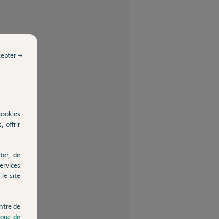
cepter →
cookies
, offrir
ter, de
ervices
le site
ntre de
tique de