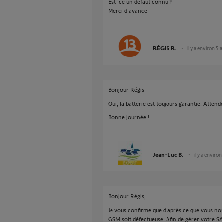
Est-ce un défaut connu ?
Merci d'avance
RÉGIS R.
il y a environ 5 
Bonjour Régis
Oui, la batterie est toujours garantie. Attend
Bonne journée !
Jean-Luc B.
il y a enviro
Bonjour Régis,
Je vous confirme que d'après ce que vous nous
GSM soit défectueuse. Afin de gérer votre SA