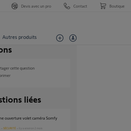
Devis avec un pro
Contact
Boutique
Autres produits
ons
tager cette question
primer
tions liées
SÉCURITÉ
il y a environ 2 mois
s