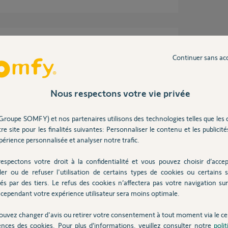
Continuer sans ac
ans
Nous respectons votre vie privée
Groupe SOMFY) et nos partenaires utilisons des technologies telles que les 
re site pour les finalités suivantes: Personnaliser le contenu et les publicités
. Vous la trouvez ici:
érience personnalisée et analyser notre trafic.
ule-gsm.html
espectons votre droit à la confidentialité et vous pouvez choisir d’accep
me le préconise MC.
ler ou de refuser l'utilisation de certains types de cookies ou certains s
és par des tiers. Le refus des cookies n’affectera pas votre navigation sur 
cependant votre expérience utilisateur sera moins optimale.
ouvez changer d'avis ou retirer votre consentement à tout moment via le ce
n 6 ans
ences des cookies. Pour plus d’informations, veuillez consulter notre
poli