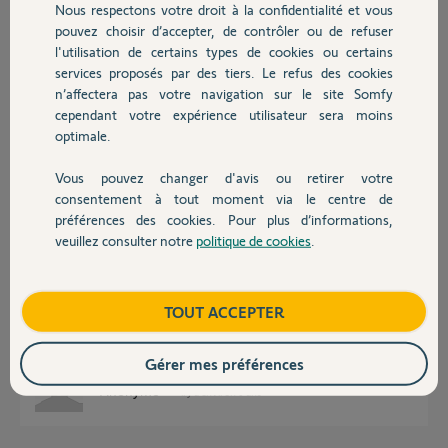
Nous respectons votre droit à la confidentialité et vous
Chauffage
il y a environ 6 ans
pouvez choisir d’accepter, de contrôler ou de refuser
Participer au fil de discussion
l'utilisation de certains types de cookies ou certains
services proposés par des tiers. Le refus des cookies
Autres produits
n’affectera pas votre navigation sur le site Somfy
cependant votre expérience utilisateur sera moins
Réponses
optimale.
Vous pouvez changer d'avis ou retirer votre
Devis avec un pro
Bonjour,
consentement à tout moment via le centre de
préférences des cookies. Pour plus d’informations,
Vous pouvez parfaitement engager l'alarme avec le capot de la sirène
retiré.
veuillez consulter notre
politique de cookies
.
Contact
Ce qu'il ne faut pas faire et appuyer sur la languette anti ouverture
lorsque l'alarme est en ON.
Vérifiez que la languette anti arrachement et celle anti ouverture soient
Boutique
TOUT ACCEPTER
bien contactées lors de la fermeture du capot.
Bon W.E
Gérer mes préférences
Anonyme
il y a environ 6 ans