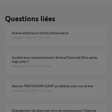
Questions liées
Sirène extérieure Somfy Home alarm
7
réponses
SÉCURITÉ
il y a 3 mois
Incohérence comportement Sirène/Centrale/Site après
chgt piles ?
0
réponses
SÉCURITÉ
il y a 2 mois
Alarme PROTEXIOM GSM? problème avec ma sirène
15
réponses
SÉCURITÉ
il y a 4 mois
Changement de piles non pris en compte pour l'alarme