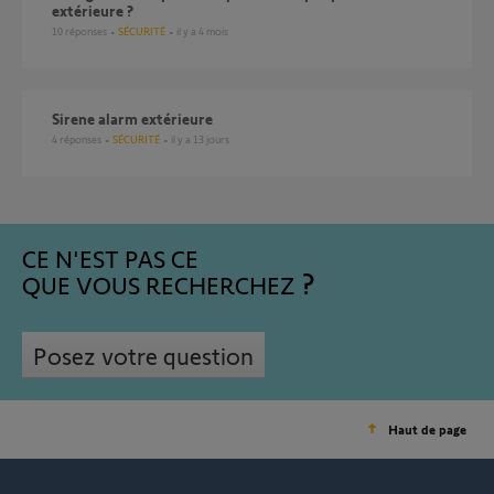
extérieure ?
10
réponses
SÉCURITÉ
il y a 4 mois
Sirene alarm extérieure
4
réponses
SÉCURITÉ
il y a 13 jours
CE N'EST PAS CE
QUE VOUS RECHERCHEZ
Posez votre question
Haut de page