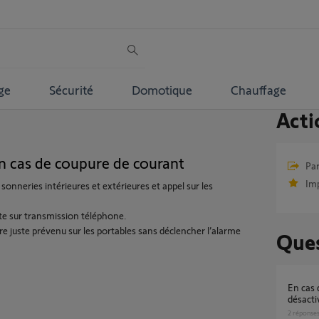
ge
Sécurité
Domotique
Chauffage
Acti
 cas de coupure de courant
Par
Im
onneries intérieures et extérieures et appel sur les
ite sur transmission téléphone.
juste prévenu sur les portables sans déclencher l’alarme
Ques
en cas de coupure de courant comment
désacti
2
réponse