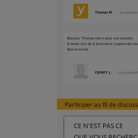
Thomas M.
il y a presque
Bonjour Thomas merci pour vos conseils.
A tester lors de la prochaine coupure de cou
Bonne soirée
CAIREY L.
il y a presque 
Participer au fil de discus
CE N'EST PAS CE
QUE VOUS RECHER