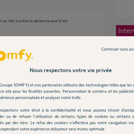
 sur ON, la sirène se déclenche aussi (c’est
Inter
Continuer sans ac
6 ans
Nous respectons votre vie privée
Groupe SOMFY) et nos partenaires utilisons des technologies telles que les 
e ?
re site pour les finalités suivantes: Personnaliser le contenu et les publicités
érience personnalisée et analyser notre trafic.
espectons votre droit à la confidentialité et vous pouvez choisir d’accep
ler ou de refuser l'utilisation de certains types de cookies ou certains s
 6 ans
és par des tiers. Le refus des cookies n’affectera pas votre navigation sur 
cependant votre expérience utilisateur sera moins optimale.