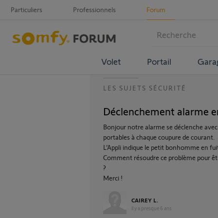
Particuliers
Professionnels
Forum
Volet
Portail
Gara
LES SUJETS SÉCURITÉ
Déclenchement alarme en
Bonjour notre alarme se déclenche avec s
portables à chaque coupure de courant.
L’Appli indique le petit bonhomme en fu
Comment résoudre ce problème pour être 
?
Merci !
CAIREY L.
il y a presque 6 ans