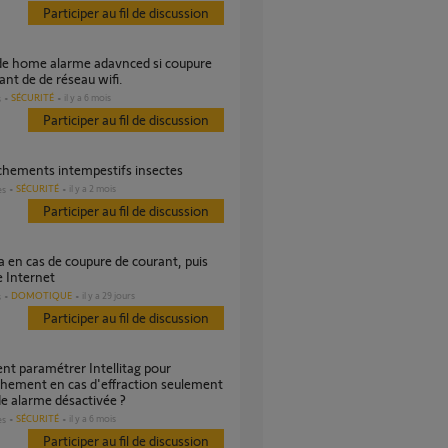
Participer au fil de discussion
ant de de réseau wifi.
SÉCURITÉ
il y a 6 mois
s
Participer au fil de discussion
nchements intempestifs insectes
SÉCURITÉ
il y a 2 mois
es
Participer au fil de discussion
 Internet
DOMOTIQUE
il y a 29 jours
s
Participer au fil de discussion
hement en cas d'effraction seulement
e alarme désactivée ?
SÉCURITÉ
il y a 6 mois
es
Participer au fil de discussion