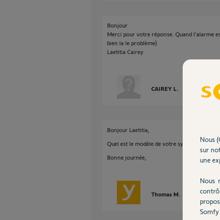
Bonjour
Merci pour votre réponse. Quand l’alarme est
bien la le problème)
Laetitia Cairey
CAIREY L.
il y a presque 
Bonjour Laetitia,
Nous (
Quel est le modèle de votre système d'alarm
sur not
Bonne journée,
une exp
Nous r
contrô
Thomas M.
il y a presque
propos
Somfy 