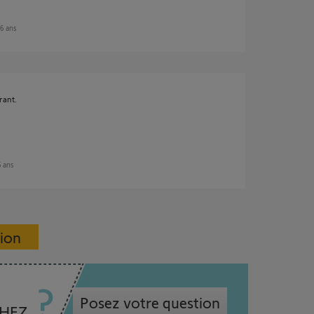
 6 ans
rant.
6 ans
sion
Posez votre question
CHEZ