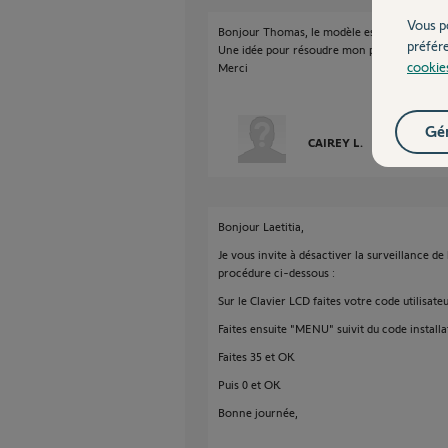
Vous p
Bonjour Thomas, le modèle est protexial.
préfér
Une idée pour résoudre mon problème ?
cookie
Merci
Gér
CAIREY L.
il y a presque 
Bonjour Laetitia,
Je vous invite à désactiver la surveillance d
procédure ci-dessous :
Sur le Clavier LCD faites votre code utilisate
Faites ensuite "MENU" suivit du code installa
Faites 35 et OK
Puis 0 et OK
Bonne journée,