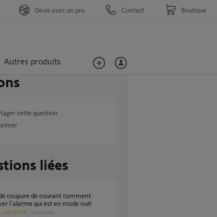
Devis avec un pro
Contact
Boutique
Autres produits
ons
tager cette question
primer
tions liées
ver l'alarme qui est en mode nuit
SÉCURITÉ
il y a 2 mois
s