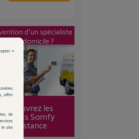
vention d'un spécialiste
à mon domicile ?
cepter →
cookies
, offrir
Découvrez les
forfaits Somfy
ter, de
ervices
Assistance
le site