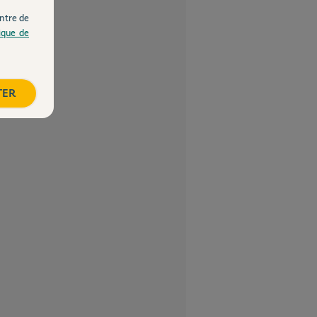
ntre de
tique de
TER