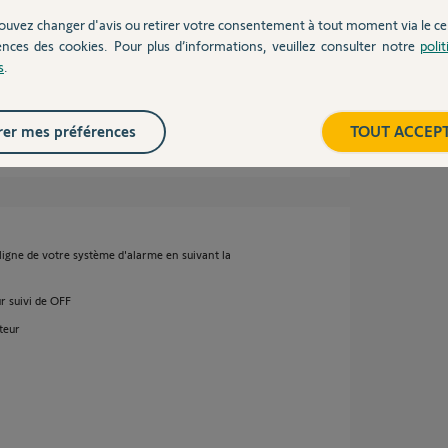
ouvez changer d'avis ou retirer votre consentement à tout moment via le ce
ences des cookies. Pour plus d’informations, veuillez consulter notre
poli
s
.
er mes préférences
TOUT ACCEP
6 ans
e ligne de votre système d'alarme en suivant la
ur suivi de OFF
teur