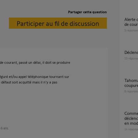
Partager cette question
Alerte de home alarme adavnced si coupure
Participer au fil de discussion
de cour
5
réponse
Décle
15
répons
courant, passé un délai, il doit se produire
figuré et/ou appel téléphonique tournant sur
Tahoma en cas de coupure de courant, puis
faut soit acquitté mais il n'y a pas
coupure
8
réponse
Comment paramétrer Intellitag pour
déclenc
en mod
e 6 ans
14
répons