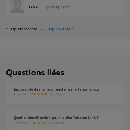
Léo G.
il y a presque 4 ans
« Page Précédente
1
2
3
Page Suivante »
Questions liées
Impossible de me reconnecter à ma Tahoma box
8
réponses
DOMOTIQUE
il y a 23 jours
Quelle identification pour le site Tahoma Link ?
4
réponses
DOMOTIQUE
il y a 6 mois