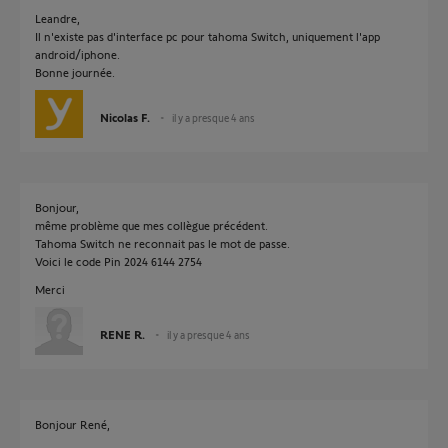
Leandre,
Il n'existe pas d'interface pc pour tahoma Switch, uniquement l'app
android/iphone.
Bonne journée.
Nicolas F.
il y a presque 4 ans
Bonjour,
même problème que mes collègue précédent.
Tahoma Switch ne reconnait pas le mot de passe.
Voici le code Pin 2024 6144 2754
Merci
RENE R.
il y a presque 4 ans
Bonjour René,