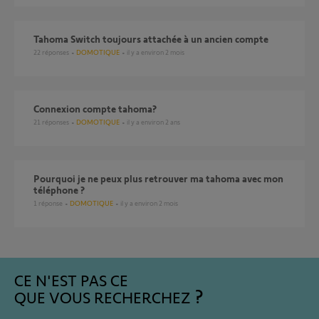
Tahoma Switch toujours attachée à un ancien compte
22
réponses
DOMOTIQUE
il y a environ 2 mois
Connexion compte tahoma?
21
réponses
DOMOTIQUE
il y a environ 2 ans
pourquoi je ne peux plus retrouver ma tahoma avec mon
téléphone ?
1
réponse
DOMOTIQUE
il y a environ 2 mois
CE N'EST PAS CE
QUE VOUS RECHERCHEZ