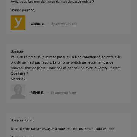
Avez vous fait une demande de mot de passe oublié ?
Bonne journée,
Gaëlle B.
il y a presque 4 ans
Bonjour,
J'ai bien réinitialisé le mot de passe qui a bien fonctionné, toutefois, le
problème n'est pas résolu. La tahoma switch ne reconnait pas ce
nouveau mot de passe. Donc pas de connexion avec la Somfy Protect.
Que faire ?
Merci RR
RENE R.
il y a presque 4 ans
Bonjour René,
Je peux vous laisser essayer à nouveau, normalement tout est bon.