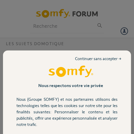
Particuliers
Professionnels
Forum
LES SUJETS DOMOTIQUE
Volet
TaHoma | mot de passe ou nom
Continuer sans accepter →
d'utilisateur incorrect ?
Portail
Bonjour,
Je n'arrive pas à me connecter à mon compte Tahoma :
Garage
j'ai l'erreur "Mot de passe ou nom d'utilisateur incorrect" qui
Nous respectons votre vie privée
s'affiche,
alors que j'arrive très bien à connecter à mon compte Somfy avec le
Nous (Groupe SOMFY) et nos partenaires utilisons des
Sécurité
même identifiant.
technologies telles que les cookies sur notre site pour les
J'ai reinitialisé le mot de passe, vidé le cache et changé de navigateur
finalités suivantes: Personnaliser le contenu et les
sans que ça résolve le problème.
publicités, offrir une expérience personnalisée et analyser
Domotique
Merci de bien vouloir résoudre ce problème
notre trafic.
Cordialement Dominique