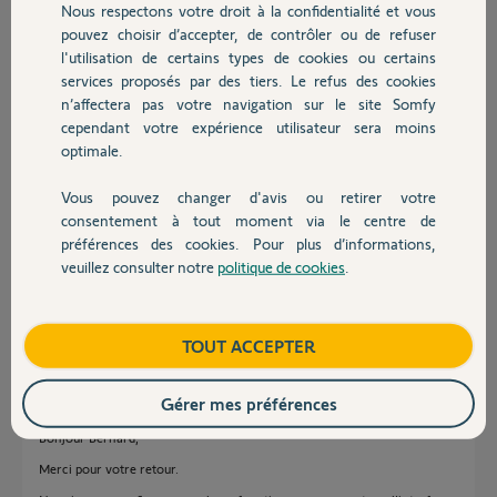
Nous respectons votre droit à la confidentialité et vous
Chauffage
Alex M.
pouvez choisir d’accepter, de contrôler ou de refuser
il y a plus de 5 ans
l'utilisation de certains types de cookies ou certains
services proposés par des tiers. Le refus des cookies
Autres produits
n’affectera pas votre navigation sur le site Somfy
cependant votre expérience utilisateur sera moins
Réponses
optimale.
Vous pouvez changer d'avis ou retirer votre
Bonjour,
Devis avec un pro
consentement à tout moment via le centre de
Puisque vous arrivez à vous connecter à votre compte Somfy, vous
préférences des cookies. Pour plus d’informations,
pouvez vous connecter a votre box depuis l'interface de votre compte .
veuillez consulter notre
politique de cookies
.
Confirmez nous que cela fonctionne par ce biais.
Contact
Bonne journée
Bernard J.
il y a plus de 5 ans
Boutique
TOUT ACCEPTER
Gérer mes préférences
Bonjour Bernard,
Merci pour votre retour.