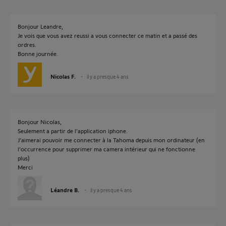
Bonjour Leandre,
Je vois que vous avez reussi a vous connecter ce matin et a passé des
ordres.
Bonne journée.
Nicolas F.
il y a presque 4 ans
Bonjour Nicolas,
Seulement a partir de l’application iphone.
J’aimerai pouvoir me connecter à la Tahoma depuis mon ordinateur (en
l’occurrence pour supprimer ma camera intérieur qui ne fonctionne
plus)
Merci
Léandre B.
il y a presque 4 ans