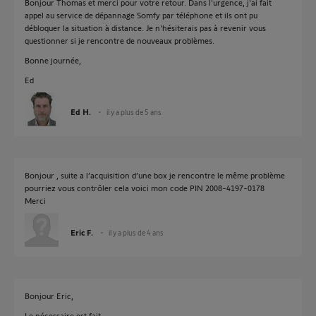
Bonjour Thomas et merci pour votre retour. Dans l'urgence, j'ai fait
appel au service de dépannage Somfy par téléphone et ils ont pu
débloquer la situation à distance. Je n'hésiterais pas à revenir vous
questionner si je rencontre de nouveaux problèmes.
Bonne journée,
Ed
Ed H.
il y a plus de 5 ans
Bonjour , suite a l’acquisition d’une box je rencontre le même problème
pourriez vous contrôler cela voici mon code PIN 2008-4197-0178
Merci
Eric F.
il y a plus de 4 ans
Bonjour Eric,
Le nécessaire est fait.