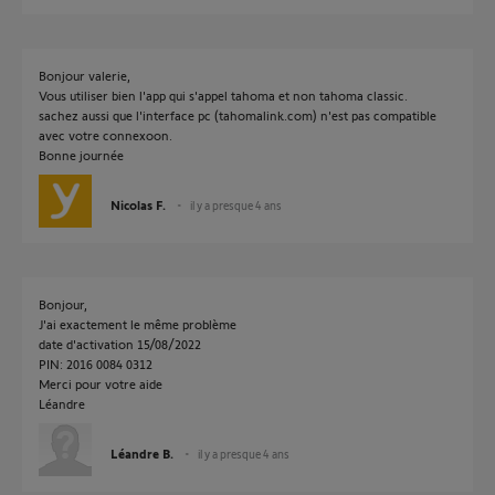
Bonjour valerie,
Vous utiliser bien l'app qui s'appel tahoma et non tahoma classic.
sachez aussi que l'interface pc (tahomalink.com) n'est pas compatible
avec votre connexoon.
Bonne journée
Nicolas F.
il y a presque 4 ans
Bonjour,
J'ai exactement le même problème
date d'activation 15/08/2022
PIN: 2016 0084 0312
Merci pour votre aide
Léandre
Léandre B.
il y a presque 4 ans