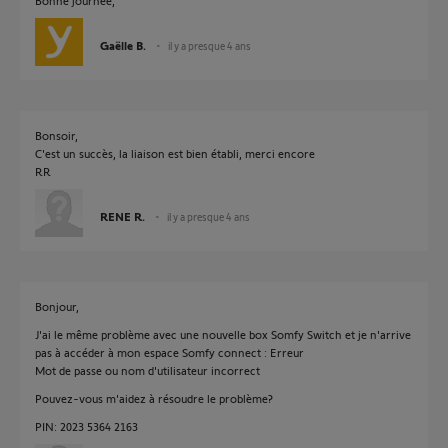
Bonne journée,
Gaëlle B.
il y a presque 4 ans
Bonsoir,
C'est un succès, la liaison est bien établi, merci encore
RR
RENE R.
il y a presque 4 ans
Bonjour,
J'ai le même problème avec une nouvelle box Somfy Switch et je n'arrive
pas à accéder à mon espace Somfy connect : Erreur
Mot de passe ou nom d'utilisateur incorrect
Pouvez-vous m'aidez à résoudre le problème?
PIN: 2023 5364 2163