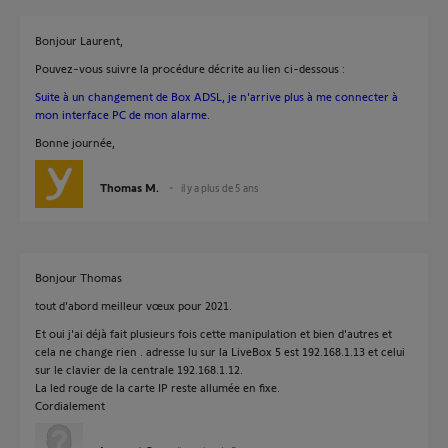
Bonjour Laurent,
Pouvez-vous suivre la procédure décrite au lien ci-dessous :
Suite à un changement de Box ADSL, je n'arrive plus à me connecter à
mon interface PC de mon alarme.
Bonne journée,
Thomas M.
il y a plus de 5 ans
Bonjour Thomas
tout d'abord meilleur vœux pour 2021.
Et oui j'ai déjà fait plusieurs fois cette manipulation et bien d'autres et
cela ne change rien . adresse lu sur la LiveBox 5 est 192.168.1.13 et celui
sur le clavier de la centrale 192.168.1.12.
La led rouge de la carte IP reste allumée en fixe.
Cordialement