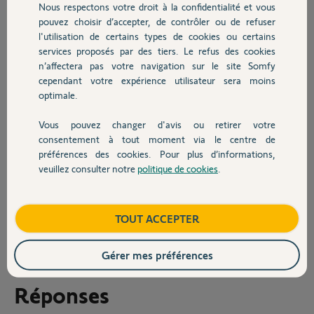
Nous respectons votre droit à la confidentialité et vous
rien ne se passe le voyant rouge reste
Chauffage
pouvez choisir d’accepter, de contrôler ou de refuser
allumé, même quand je rebranche les câbles, l'adresse lu sous 780 est
l'utilisation de certains types de cookies ou certains
192.168.1.12 .
Que se passe t-il trouvez ci-joint deux photos de la centrale .
services proposés par des tiers. Le refus des cookies
Autres produits
Dans l'attente de vous lire
n’affectera pas votre navigation sur le site Somfy
cependant votre expérience utilisateur sera moins
optimale.
Vous pouvez changer d'avis ou retirer votre
Devis avec un pro
consentement à tout moment via le centre de
préférences des cookies. Pour plus d’informations,
veuillez consulter notre
politique de cookies
.
Contact
Laurent S.
Boutique
il y a plus de 5 ans
TOUT ACCEPTER
Participer au fil de discussion
Gérer mes préférences
Réponses