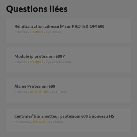
Questions liées
Réinitialisation adresse IP sur PROTEXIOM 600
1
réponse
SÉCURITÉ
il y a 8 mois
Module ip protexiom 600 ?
1
réponse
SÉCURITÉ
il y a environ 2 mois
Alame Protexiom 600
1
réponse
DOMOTIQUE
il y a 3 mois
Centrale/Transmetteur protexiom 600 à nouveau HS
27
réponses
SÉCURITÉ
il y a 6 mois