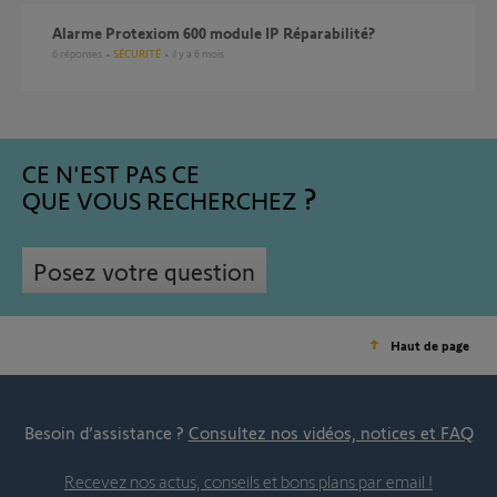
Alarme Protexiom 600 module IP Réparabilité?
6
réponses
SÉCURITÉ
il y a 6 mois
CE N'EST PAS CE
QUE VOUS RECHERCHEZ
Posez votre question
Haut de page
Besoin d’assistance ?
Consultez nos vidéos, notices et FAQ
Recevez nos actus, conseils et bons plans par email !