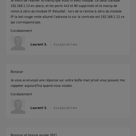
Je viens de réaliser la manip que vous m'avez indiqué. Le baux statique
192.168.1.13 en place, et les ports 443 et 80 supprimés et la manip de
remis à zéro du module IP. Résultat : lors de la remise à zéro du module
IP la led rouge reste allumé l'adresse lu sur la centrale est 192.168.1.12 ce
qui correspond pas.
Cordialement
Laurent S.
il y a plus de 5 ans
Bonjour
Je vous ai envoyé une réponse sur votre boîte mail privé vous pouvez me
rappeler aujourd'hui quand vous voulez.
Cordialement
Laurent S.
il y a plus de 5 ans
Bonjour et bonne année 2021.