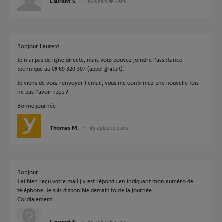
Laurent S.
il y a plus de 5 ans
Bonjour Laurent,
Je n'ai pas de ligne directe, mais vous pouvez joindre l'assistance
technique au 09 69 320 307 (appel gratuit).
Je viens de vous renvoyer l'email, vous me confirmez une nouvelle fois
ne pas l'avoir reçu ?
Bonne journée,
Thomas M.
il y a plus de 5 ans
Bonjour
J'ai bien reçu votre mail j'y est répondu en indiquant mon numéro de
téléphone. Je suis disponible demain toute la journée.
Cordialement
Laurent S.
il y a plus de 5 ans