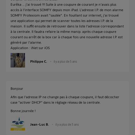
Eurêka … j’ai trouvé !!! Suite à une coupure de courant je n’avais plus
accès à l’interface SOMFY depuis mon iPad. L’adresse I.P. de mon alarme
SOMFY Protexiom avait "sautée". En fouillant sur internet, j’ai trouvé
une application qui permet de scanner toutes les adresses I.P. de la
maison. Il suffit ensuite de retrouver dans la liste l’adresse correspondant
à la centrale. Il faudra refaire la même manip. après chaque coupure
courant ou arrêt de la box car à chaque fois une nouvelle adresse I.P. est
généré par l’alarme.
Application : iNet sur iOS
Philippe C.
il y a plus de 5 ans
Bonjour
Afin que l'adresse IP ne change pas à chaque coupure, il faut décocher
case "activer DHCP" dans le réglage réseau de la centrale.
Bonne journée !
Jean-Luc B.
il y a plus de 5 ans