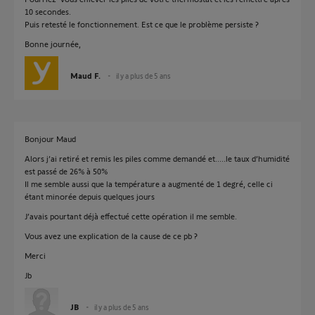
10 secondes.
Puis retesté le fonctionnement. Est ce que le problème persiste ?
Bonne journée,
Maud F.
il y a plus de 5 ans
Bonjour Maud
Alors j’ai retiré et remis les piles comme demandé et.....le taux d’humidité
est passé de 26% à 50%
Il me semble aussi que la température a augmenté de 1 degré, celle ci
étant minorée depuis quelques jours
J’avais pourtant déjà effectué cette opération il me semble.
Vous avez une explication de la cause de ce pb ?
Merci
Jb
JB
il y a plus de 5 ans