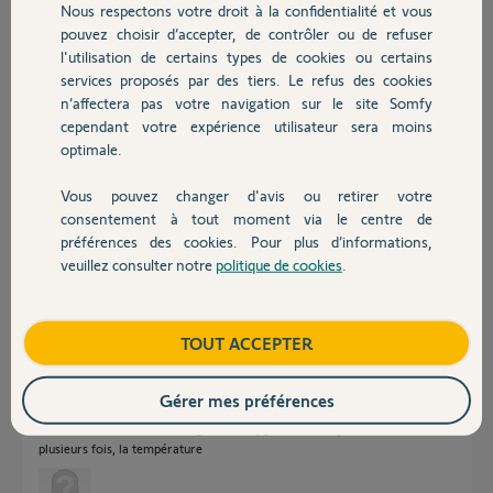
Participer au fil de discussion
Nous respectons votre droit à la confidentialité et vous
Chauffage
pouvez choisir d’accepter, de contrôler ou de refuser
l'utilisation de certains types de cookies ou certains
services proposés par des tiers. Le refus des cookies
Autres produits
Réponses
n’affectera pas votre navigation sur le site Somfy
cependant votre expérience utilisateur sera moins
optimale.
Bonsoir JB
Regardez le post ci dessous il traite du même sujet
Vous pouvez changer d'avis ou retirer votre
https://forum.somfy.fr/questions/2500095-reset-thermostat-connecte-
Devis avec un pro
consentement à tout moment via le centre de
fil
préférences des cookies. Pour plus d’informations,
veuillez consulter notre
politique de cookies
.
JACKY M.
il y a plus de 5 ans
Contact
Boutique
TOUT ACCEPTER
Bonsoir Jacky
Merci pour votre réponse
Gérer mes préférences
Le problème ne semble pas similaire
Mon thermostat minore largement l’hygrométrie et , c’est arrivé
plusieurs fois, la température