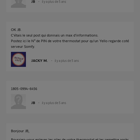
JB
il y a plus de 5 ans
OK JB.
C'étais le seul post qui donnais un max d'informations.
Postez ici le N° de PIN de votre thermostat pour qu'un Yello regarde coté
serveur Somfy.
JACKY M.
il y a plus de 5 ans
1805-0994-6456
JB
il y a plus de 5 ans
Bonjour JB,
Pourriez-vous enlever les piles de votre thermostat et les remettre après