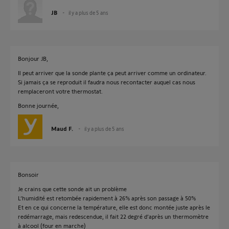
JB
il y a plus de 5 ans
Bonjour JB,
Il peut arriver que la sonde plante ça peut arriver comme un ordinateur.
Si jamais ça se reproduit il faudra nous recontacter auquel cas nous
remplaceront votre thermostat.
Bonne journée,
Maud F.
il y a plus de 5 ans
Bonsoir
Je crains que cette sonde ait un problème
L’humidité est retombée rapidement à 26% après son passage à 50%
Et en ce qui concerne la température, elle est donc montée juste après le
redémarrage, mais redescendue, il fait 22 degré d’après un thermomètre
à alcool (four en marche)