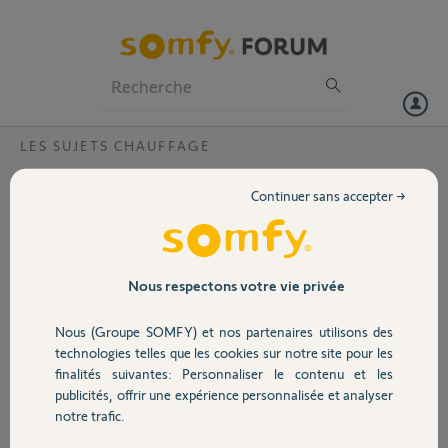
Particuliers
Professionnels
Forum
LES SUJETS CHAUFFAGE
Volet
Thermostat sans fil: erreur température et
Continuer sans accepter →
hygrométrie
Portail
Bonjour
Que faire quand le thermostat Somfy sans fil mesure des
Garage
Nous respectons votre vie privée
températures et hygrométrie fausses ?
La garantie de 5 ans couvre t’elle ceci ?
Nous (Groupe SOMFY) et nos partenaires utilisons des
Sécurité
technologies telles que les cookies sur notre site pour les
Merci
finalités suivantes: Personnaliser le contenu et les
publicités, offrir une expérience personnalisée et analyser
Domotique
JB
notre trafic.
il y a plus de 5 ans