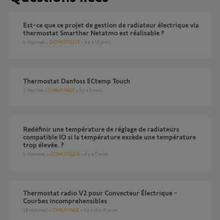
Est-ce que ce projet de gestion de radiateur électrique via
thermostat Smarther Netatmo est réalisable ?
4
réponses
DOMOTIQUE
il y a 16 jours
Thermostat Danfoss ECtemp Touch
1
réponse
CHAUFFAGE
il y a 5 mois
Redéfinir une température de réglage de radiateurs
compatible IO si la température excède une température
trop élevée. ?
4
réponses
DOMOTIQUE
il y a 7 mois
Thermostat radio V2 pour Convecteur Électrique -
Courbes incomprehensibles
18
réponses
CHAUFFAGE
il y a plus d'un an