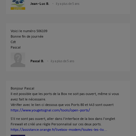
Jean-Luc B.
il y a plus de 5 ans
Voici le numéro 506109
Bonne fin de journée
Cdt
Pascal
Pascal B.
il y a plus de 5 ans
Bonjour Pascal
Il est possible que les ports de la Box ne soit pas ouvert, même si vous
avez fait le nécessaire.
Vérifier avec le lien ci dessous que vos Ports 80 et 443 sont ouvert
https://www.yougetsignal.com/tools/open-ports/
S'il ne sont pas ouvert, aller dans l'interface de la box dans l'onglet
Firewall et créé une règle Personnalisé sur ces deux ports.
https://assistance.orange.fr/livebox-modem/toutes-les-liv...
.