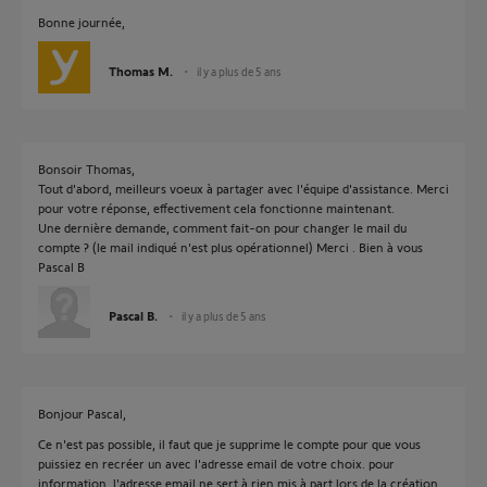
Bonne journée,
Thomas M.
il y a plus de 5 ans
Bonsoir Thomas,
Tout d'abord, meilleurs voeux à partager avec l'équipe d'assistance. Merci
pour votre réponse, effectivement cela fonctionne maintenant.
Une dernière demande, comment fait-on pour changer le mail du
compte ? (le mail indiqué n'est plus opérationnel) Merci . Bien à vous
Pascal B
Pascal B.
il y a plus de 5 ans
Bonjour Pascal,
Ce n'est pas possible, il faut que je supprime le compte pour que vous
puissiez en recréer un avec l'adresse email de votre choix. pour
information, l'adresse email ne sert à rien mis à part lors de la création