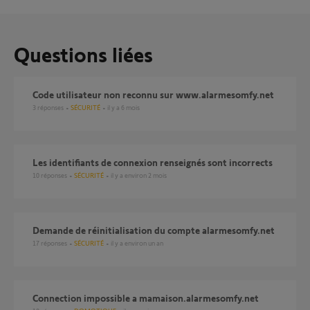
Questions liées
Code utilisateur non reconnu sur www.alarmesomfy.net
3
réponses
SÉCURITÉ
il y a 6 mois
Les identifiants de connexion renseignés sont incorrects
10
réponses
SÉCURITÉ
il y a environ 2 mois
Demande de réinitialisation du compte alarmesomfy.net
17
réponses
SÉCURITÉ
il y a environ un an
Connection impossible a mamaison.alarmesomfy.net