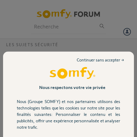
Particuliers
Professionnels
Forum
LES SUJETS SÉCURITÉ
Volet
connexion à compte alarmesomfy.net ?
Continuer sans accepter →
Bonjour Thomas
Portail
j'ai suivi à la lettre votre
tutoriel (très clair) pour
créer une connexion et
Garage
Nous respectons votre vie privée
un compte sur
alarmesomfy.net. La
Nous (Groupe SOMFY) et nos partenaires utilisons des
procédure bloque à la
Sécurité
technologies telles que les cookies sur notre site pour les
demande d'ouverture de
finalités suivantes: Personnaliser le contenu et les
compte, la fenêtre
publicités, offrir une expérience personnalisée et analyser
suivante s'ouvre (voir
Domotique
notre trafic.
pièce jointe) J'entre le
numéro de la carte IP