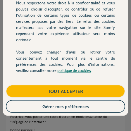
Nous respectons votre droit à la confidentialité et vous
(2405-01) et la procédure
Chauffage
pouvez choisir d’accepter, de contrôler ou de refuser
ne progresse plus. (adresse IP 192.168-1-202 et j'ai une live box 5) Le
l'utilisation de certains types de cookies ou certains
système d'alarme date de 2013, et je n'ai pas souvenir d'avoir ouvert
un compte à l'époque.
services proposés par des tiers. Le refus des cookies
Autres produits
A vous lire
n’affectera pas votre navigation sur le site Somfy
Bien à vous
cependant votre expérience utilisateur sera moins
Pascal B
optimale.
Vous pouvez changer d'avis ou retirer votre
Pascal B.
Devis avec un pro
consentement à tout moment via le centre de
il y a plus de 5 ans
préférences des cookies. Pour plus d’informations,
Participer au fil de discussion
veuillez consulter notre
politique de cookies
.
Contact
Réponses
Boutique
TOUT ACCEPTER
Gérer mes préférences
Bonjour Pascal
Pourriez-vous poster une copie d'écran en mode installateur du
"Réglage de l'interface".
Bonne journée !