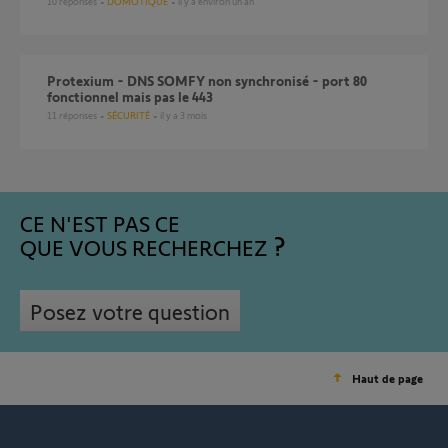
10
réponses
DOMOTIQUE
il y a environ un an
Protexium - DNS SOMFY non synchronisé - port 80
fonctionnel mais pas le 443
11
réponses
SÉCURITÉ
il y a 3 mois
CE N'EST PAS CE
QUE VOUS RECHERCHEZ
Posez votre question
Haut de page