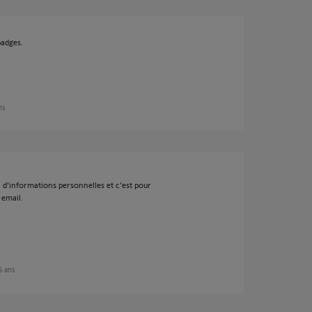
badges.
ns
in d'informations personnelles et c'est pour
 email.
 5 ans