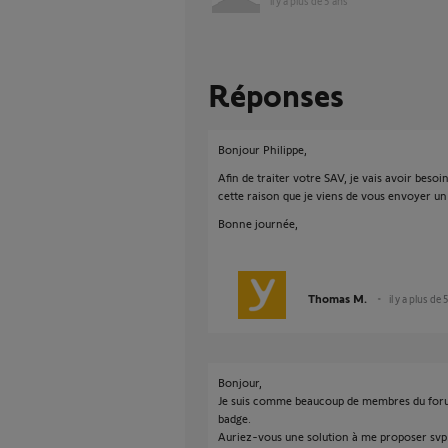
il y a plus de 5 ans
Réponses
Bonjour Philippe,
Afin de traiter votre SAV, je vais avoir beso
cette raison que je viens de vous envoyer un
Bonne journée,
Thomas M.
il y a plus de 
Bonjour,
Je suis comme beaucoup de membres du forum
badge.
Auriez-vous une solution à me proposer svp