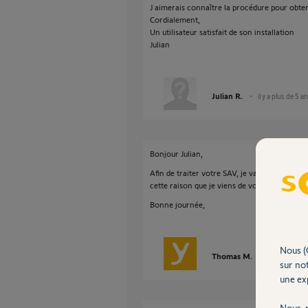
J aimerais connaître la procédure pour obt
Cordialement,
Un utilisateur satisfait de son installation
Julian
Julian R.
il y a plus de 5 a
Bonjour Julian,
Afin de traiter votre SAV, je vais avoir beso
cette raison que je viens de vous envoyer un
Bonne journée,
Nous (
Thomas M.
il y a plus de 
sur not
une exp
Nous r