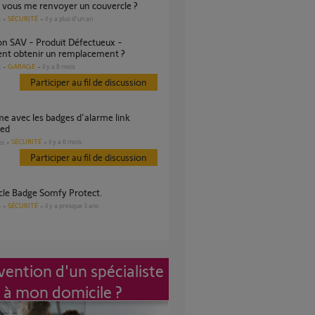
z vous me renvoyer un couvercle ?
SÉCURITÉ
il y a plus d'un an
s
t obtenir un remplacement ?
GARAGE
il y a 8 mois
s
Participer au fil de discussion
ed
SÉCURITÉ
il y a 6 mois
es
Participer au fil de discussion
rcle Badge Somfy Protect.
SÉCURITÉ
il y a presque 3 ans
s
vention d'un spécialiste
à mon domicile ?