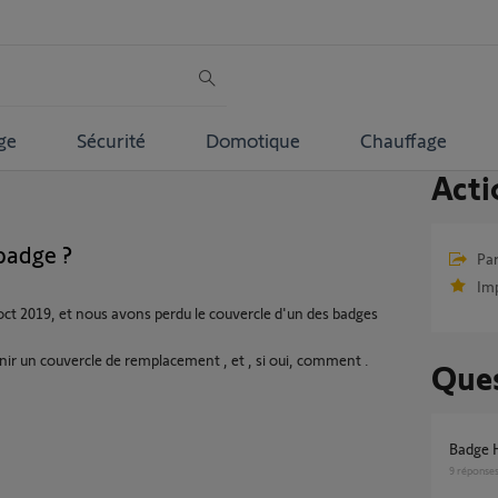
ge
Sécurité
Domotique
Chauffage
Acti
badge ?
Par
Im
ct 2019, et nous avons perdu le couvercle d'un des badges
tenir un couvercle de remplacement , et , si oui, comment .
Ques
Badge 
9
réponse