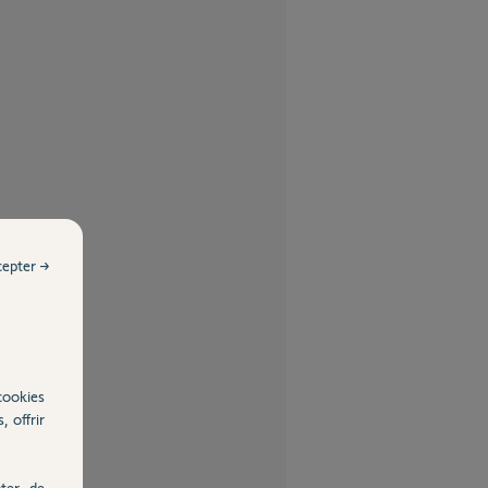
cepter →
cookies
, offrir
ter, de