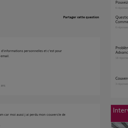
Pouve
6
réponse
Question SAV - Produit Défectueux -
Partager cette question
Commen
6
réponse
Problème avec les badges d'alarme link
in d'informations personnelles et c'est pour
Advanc
 email.
18
répons
Couve
3
réponse
5 ans
Inter
 car moi aussi j ai perdu mon couvercle de
.