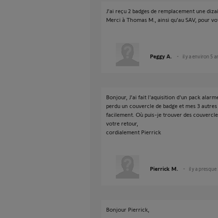
J'ai reçu 2 badges de remplacement une diz
Merci à Thomas M., ainsi qu'au SAV, pour vot
Peggy A.
il y a environ 5 a
Bonjour, J'ai fait l'aquisition d'un pack ala
perdu un couvercle de badge et mes 3 autres
facilement. Où puis-je trouver des couvercles
votre retour,
cordialement Pierrick
Pierrick M.
il y a presque
Bonjour Pierrick,