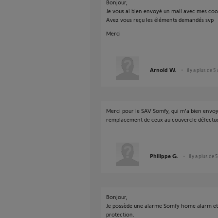
Bonjour,
Je vous ai bien envoyé un mail avec mes coo
Avez vous reçu les éléments demandés svp
Merci
Arnold W.
il y a plus de 5
Merci pour le SAV Somfy, qui m'a bien envo
remplacement de ceux au couvercle défectu
Philippe G.
il y a plus de 
Bonjour,
Je possède une alarme Somfy home alarm et
protection.