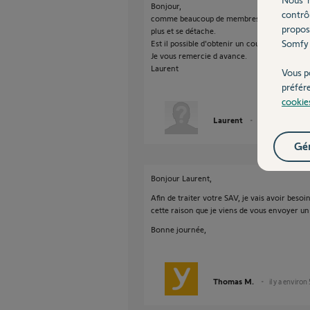
Bonjour,
contrô
comme beaucoup de membres du forum, les c
propos
plus et se détache.
Somfy 
Est il possible d'obtenir un couvercle de re
Je vous remercie d avance.
Laurent
Vous p
préfér
cookie
Laurent
il y a environ 5 a
Gér
Bonjour Laurent,
Afin de traiter votre SAV, je vais avoir beso
cette raison que je viens de vous envoyer un
Bonne journée,
Thomas M.
il y a environ