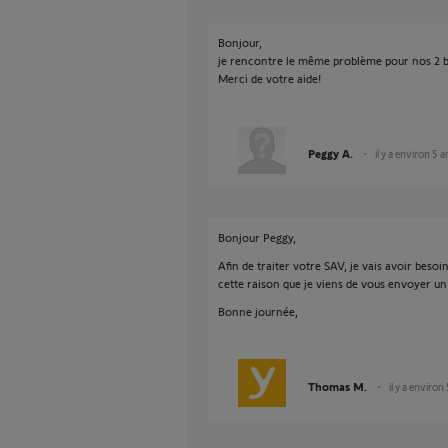
Bonjour,
je rencontre le même problème pour nos 2 
Merci de votre aide!
Peggy A.
il y a environ 5 a
Bonjour Peggy,
Afin de traiter votre SAV, je vais avoir beso
cette raison que je viens de vous envoyer un
Bonne journée,
Thomas M.
il y a environ