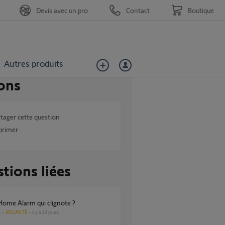
Devis avec un pro
Contact
Boutique
Autres produits
ons
tager cette question
primer
tions liées
Home Alarm qui clignote ?
SÉCURITÉ
il y a 13 jours
s