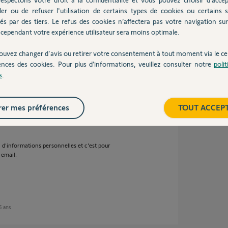
ler ou de refuser l'utilisation de certains types de cookies ou certains s
ouvercle de mes deux badges ne tiennent
és par des tiers. Le refus des cookies n’affectera pas votre navigation sur 
cependant votre expérience utilisateur sera moins optimale.
mplacement.
ouvez changer d'avis ou retirer votre consentement à tout moment via le ce
ences des cookies. Pour plus d’informations, veuillez consulter notre
poli
s
.
ns
er mes préférences
TOUT ACCEP
in d'informations personnelles et c'est pour
 email.
 5 ans