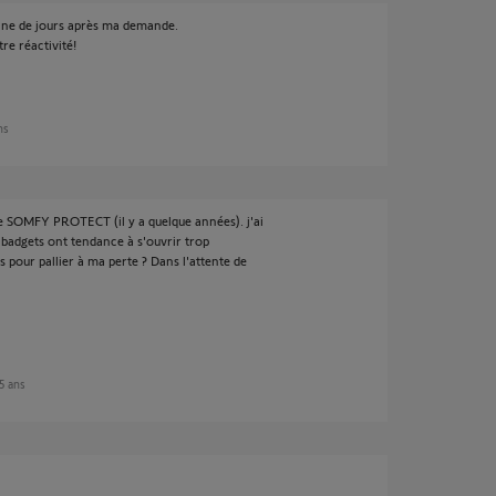
aine de jours après ma demande.
re réactivité!
ns
rme SOMFY PROTECT (il y a quelque années). j'ai
 badgets ont tendance à s'ouvrir trop
 pour pallier à ma perte ? Dans l'attente de
 5 ans