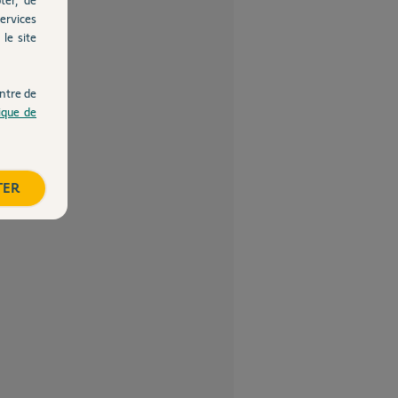
ervices
le site
ntre de
tique de
TER