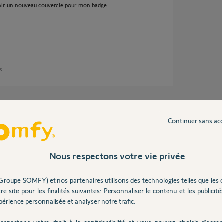
enir un nouveau couvercle pour mon badge.
ns
Continuer sans ac
in d'informations personnelles et c'est pour
 email.
Nous respectons votre vie privée
Groupe SOMFY) et nos partenaires utilisons des technologies telles que les 
5 ans
re site pour les finalités suivantes: Personnaliser le contenu et les publicités
érience personnalisée et analyser notre trafic.
espectons votre droit à la confidentialité et vous pouvez choisir d’accep