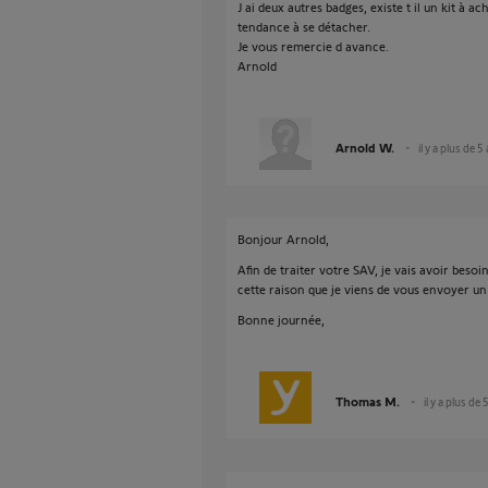
J ai deux autres badges, existe t il un kit à 
tendance à se détacher.
Je vous remercie d avance.
Arnold
Arnold W.
il y a plus de 5
Bonjour Arnold,
Afin de traiter votre SAV, je vais avoir beso
cette raison que je viens de vous envoyer un
Bonne journée,
Thomas M.
il y a plus de 