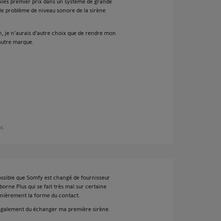
piles premier prix dans un système de grande
le problème de niveau sonore de la sirène
n, je n'aurais d'autre choix que de rendre mon
 autre marque.
ns
 possible que Somfy est changé de fournisseur
orne Plus qui se fait très mal sur certaine
rnièrement la forme du contact.
i également du échanger ma première sirène.