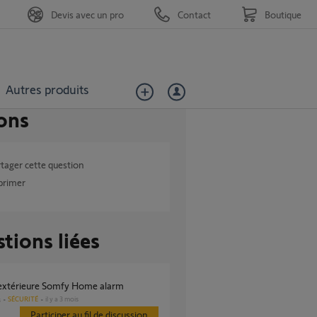
Devis avec un pro
Contact
Boutique
Autres produits
ons
tager cette question
primer
tions liées
e extérieure Somfy Home alarm
SÉCURITÉ
il y a 3 mois
s
Participer au fil de discussion