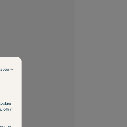
cepter →
cookies
, offrir
ter, de