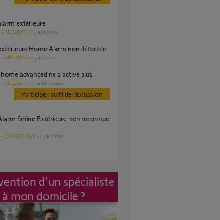
 alarm extérieure
SÉCURITÉ
il y a 14 jours
s
 extérieure Home Alarm non détectée
SÉCURITÉ
il y a 4 mois
s
e home advanced ne s'active plus
SÉCURITÉ
il y a 18 minutes
s
Participer au fil de discussion
DOMOTIQUE
il y a 7 mois
s
vention d'un spécialiste
à mon domicile ?