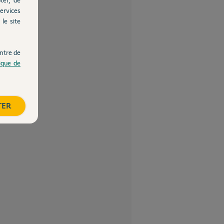
ervices
le site
ntre de
tique de
TER