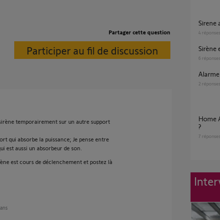
Sirene
Partager cette question
4
réponse
Participer au fil de discussion
Sirène
6
réponse
Alarm
2
réponse
Home Alarm Sirène Extérieure non reconnue
 sirène temporairement sur un autre support
?
7
réponse
port qui absorbe la puissance; Je pense entre
qui est aussi un absorbeur de son.
irène est cours de déclenchement et postez là
Inter
 ans