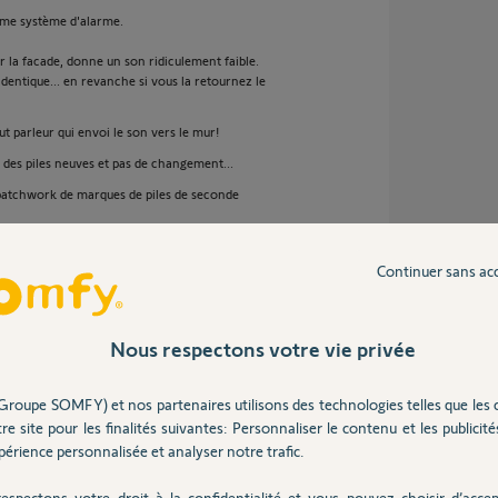
même système d'alarme.
ur la facade, donne un son ridiculement faible.
 identique... en revanche si vous la retournez le
t parleur qui envoi le son vers le mur!
c des piles neuves et pas de changement...
e patchwork de marques de piles de seconde
Continuer sans ac
Nous respectons votre vie privée
 dérisoire de grandes marques de Piles en OEM
 de chandelles.
Groupe SOMFY) et nos partenaires utilisons des technologies telles que les 
, et surtout une solution, sinon c'est retour
re site pour les finalités suivantes: Personnaliser le contenu et les publicités
érience personnalisée et analyser notre trafic.
espectons votre droit à la confidentialité et vous pouvez choisir d’accep