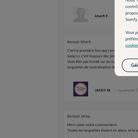
contrô
propos
kherfi F.
il y a environ 5 a
Somfy 
Vous p
préfér
Bonsoir Kherfi.
cookie
C'est la première fois que j'entends parler 
Jusqu'ici c'est toujours des piles Energizer da
Vous êtes pas tombé sur du matériel réemball
Gér
languettes de neutralisation des piles ?
JACKY M.
il y a environ 5
Bonjour Jacky,
Merci pour votre commentaire.
Toutes les languettes étaient en place, et le 