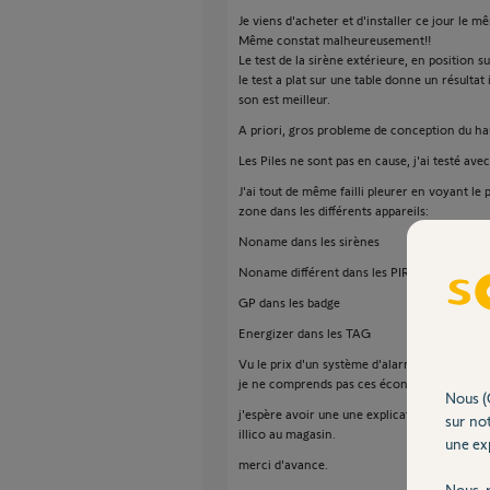
Je viens d'acheter et d'installer ce jour le 
Même constat malheureusement!!
Le test de la sirène extérieure, en position s
le test a plat sur une table donne un résultat
son est meilleur.
A priori, gros probleme de conception du hau
Les Piles ne sont pas en cause, j'ai testé ave
J'ai tout de même failli pleurer en voyant l
zone dans les différents appareils:
Noname dans les sirènes
Noname différent dans les PIR
GP dans les badge
Energizer dans les TAG
Vu le prix d'un système d'alarme, et le cout
je ne comprends pas ces économies de bouts
Nous (
j'espère avoir une une explication rapidement
sur not
illico au magasin.
une exp
merci d'avance.
Nous r