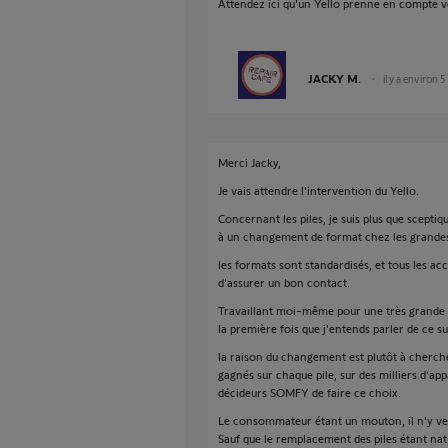
Attendez ici qu'un Yello prenne en compte 
JACKY M.
il y a environ 5
Merci Jacky,
Je vais attendre l'intervention du Yello.
Concernant les piles, je suis plus que sceptiq
à un changement de format chez les grandes
les formats sont standardisés, et tous les a
d'assurer un bon contact.
Travaillant moi-même pour une très grande ma
la première fois que j'entends parler de ce
la raison du changement est plutôt à cherch
gagnés sur chaque pile, sur des milliers d'a
décideurs SOMFY de faire ce choix.
Le consommateur étant un mouton, il n'y ver
Sauf que le remplacement des piles étant na