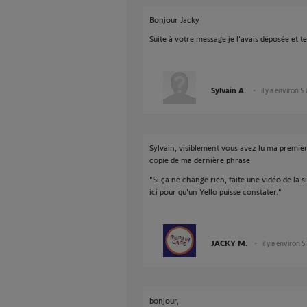
Bonjour Jacky
Suite à votre message je l’avais déposée et t
Sylvain A.
il y a environ 5
Sylvain, visiblement vous avez lu ma premiè
copie de ma dernière phrase
"Si ça ne change rien, faite une vidéo de la 
ici pour qu'un Yello puisse constater."
JACKY M.
il y a environ 5
bonjour,