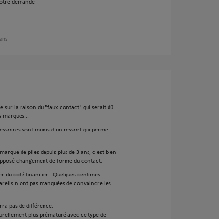
votre demande
 ans
ue sur la raison du "faux contact" qui serait dû
 marques...
ccessoires sont munis d'un ressort qui permet
rque de piles depuis plus de 3 ans, c'est bien
 supposé changement de forme du contact.
er du coté financier : Quelques centimes
ppareils n'ont pas manquées de convaincre les
ra pas de différence.
turellement plus prématuré avec ce type de