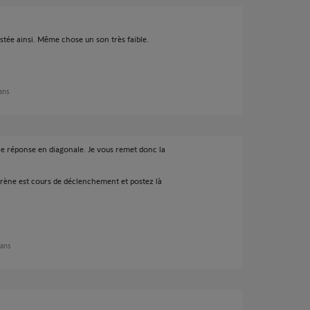
estée ainsi. Même chose un son très faible.
 ans
re réponse en diagonale. Je vous remet donc la
sirène est cours de déclenchement et postez là
 ans