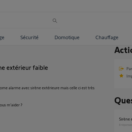
ge
Sécurité
Domotique
Chauffage
Acti
 extérieur faible
Par
Im
me alarme avec sirène extérieure mais celle ci est très
Ques
ous m’aider ?
Sirèn
8
réponse