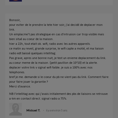
Bonsoir,
pour eviter de le prendre la tete hier soir, j'ai decidé de deplacer mon
link.
Un emplacme't pas strategique en cas d'intrusion car trop visible mais
bien situé au coeur de la maison.
hier a 22h, tout etait ok. wifi, radio avec les autres appareils.
ce matin au reveil, grande surprise, le wifi capte a motié, et ma liaison
radio edt baissé quelques intellitag.
Pas grave, apres une bonne nuit, je test un enieme deplacement du link.
au coeur meme de la maison. (petit pavillon de 10*10) et la alerte.
deplacer votre link v signal wifi faible. je suis a 100% avec nos
telephones.
bref je me. demande si le coeur du pb ne vient pas du link. Comment faire
pour faire jouer la garantie ?
Merci d'avance.
NB:l'intellitag avec qui j'avais initialement des pbs de liaisons se retrouve
a 4m en contact direct. signal radio a 75%.
Mickael T.
il y a environ 5 ans