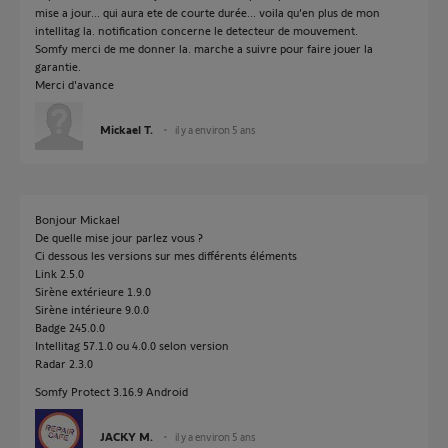
mise a jour... qui aura ete de courte durée... voila qu'en plus de mon
intellitag la. notification concerne le detecteur de mouvement.
Somfy merci de me donner la. marche a suivre pour faire jouer la
garantie.
Merci d'avance
Mickael T.
il y a environ 5 ans
Bonjour Mickael
De quelle mise jour parlez vous ?
Ci dessous les versions sur mes différents éléments
Link 2.5.0
Sirène extérieure 1.9.0
Sirène intérieure 9.0.0
Badge 245.0.0
Intellitag 57.1.0 ou 4.0.0 selon version
Radar 2.3.0
Somfy Protect 3.16.9 Android
JACKY M.
il y a environ 5 ans