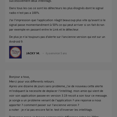
successivement deux intellitags.
Dans tous les cas ce sont les détecteurs les plus éloignés dont le signal
radio n'est pas a 100%.
J'ai l'impression que l'application réagit beaucoup plus vite qu'avant si le
signal passe momentanément à 50% ce qui peut arriver si on fait écran
par exemple en passant entre le Link et le détecteur.
De plus je n'ai toujours pas d'alerte sur l'ancienne version qui est sur un
Android 9.
JACKY M.
il y a environ 5 ans
Bonjour a tous,
Merci pour vos differents retours.
Apres une dizaine de jours sans probleme, j'ai de nouveau cette alerte
m'indiquant la necessite de deplacer l'intellitag. mon amie qui vient de
voir son application passee en version 3.19 recoit a son tour ce message.
je songe a un probleme venant de l'application ? une reponse a nous
apporter ? comment passer sur l'ancienne version ?
a noter : je n'ai pas encore fat le. test d'inverser les intellitags.
Remarque perso :je trouve surprenant la difference entre les 200m