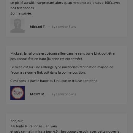
un pb lié au wifi... surprenant alors qu'au mm endroit je suis a 100% avec
nos telephones.
Bonne soirée.
Mickael T.
il y a environ 5 ans
Mickael, la rallonge est déconseillée dans le sens ou le Link doit être
positionné tête en haut (la prise est excentrée).
Le mien est sur une rallonge type multiprises fabrication maison de
façon à ce que le link soit dans la bonne position.
C'est dans la partie haute du Link que se trouve l'antenne.
JACKY M.
il y a environ 5 ans
Bonjour,
J'ai tenté la. rallonge... en vain
et puis ce mztin mise a jour 4.0... beaucoup d'espoir avec cette nouvelle