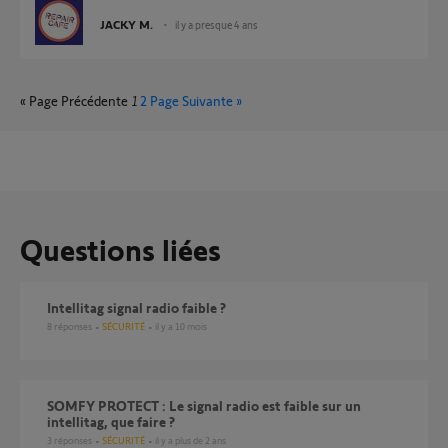
JACKY M.
il y a presque 4 ans
« Page Précédente
1
2
Page Suivante »
Questions liées
Intellitag signal radio faible ?
8
réponses
SÉCURITÉ
il y a 10 mois
SOMFY PROTECT : Le signal radio est faible sur un
intellitag, que faire ?
3
réponses
SÉCURITÉ
il y a plus de 2 ans