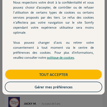
Nous respectons votre droit à la confidentialité et vous
Avez vous une solution a m'apporter?
Chauffage
pouvez choisir d’accepter, de contrôler ou de refuser
Merci d'avance
l'utilisation de certains types de cookies ou certains
Mickael.
services proposés par des tiers. Le refus des cookies
Autres produits
n’affectera pas votre navigation sur le site Somfy
cependant votre expérience utilisateur sera moins
Mickael T.
optimale.
il y a plus de 5 ans
Participer au fil de discussion
Vous pouvez changer d'avis ou retirer votre
Devis avec un pro
consentement à tout moment via le centre de
préférences des cookies. Pour plus d’informations,
Réponses
veuillez consulter notre
politique de cookies
.
Contact
Bonjour Mickael.
Boutique
TOUT ACCEPTER
La jauge de pile ne connait que deux états; 100% ou 0%.
La pile de votre intellitag arrive en fin de vie. Mettez en une neuve.
Gérer mes préférences
Tant que vous avez une notification c'est que le détecteur fonctionne. Ca
attendra votre retour.
JACKY M.
il y a plus de 5 ans