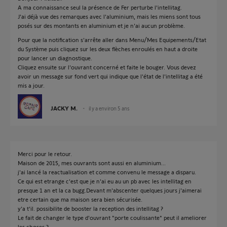
A ma connaissance seul la présence de Fer perturbe l'intellitag.
J'ai déjà vue des remarques avec l'aluminium, mais les miens sont tous
posés sur des montants en aluminium et je n'ai aucun problème.
Pour que la notification s'arrête aller dans Menu/Mes Equipements/Etat
du Système puis cliquez sur les deux flèches enroulés en haut a droite
pour lancer un diagnostique.
Cliquez ensuite sur l'ouvrant concerné et faite le bouger. Vous devez
avoir un message sur fond vert qui indique que l'état de l'intellitag a été
mis a jour.
JACKY M.
il y a environ 5 ans
Merci pour le retour.
Maison de 2015, mes ouvrants sont aussi en aluminium...
j'ai lancé la reactualisation et comme convenu le message a disparu.
Ce qui est etrange c'est que je n'ai eu au un pb avec les intellitag en
presque 1 an et la ca bugg.Devant m'abscenter quelques jours j'aimerai
etre certain que ma maison sera bien sécurisée.
y'a t'il. possibilite de booster la reception des intellitag ?
Le fait de changer le type d'ouvrant "porte coulissante" peut il ameliorer
les choses ?