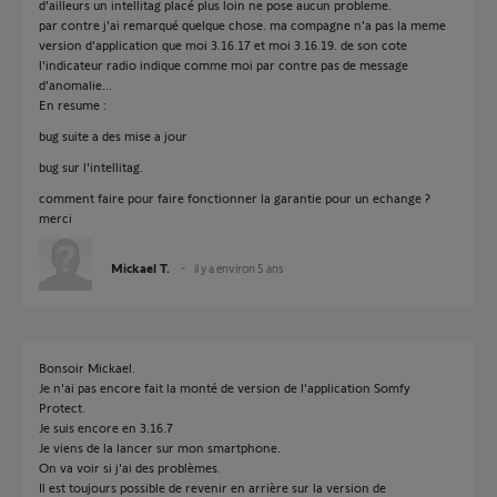
d'ailleurs un intellitag placé plus loin ne pose aucun probleme.
par contre j'ai remarqué quelque chose. ma compagne n'a pas la meme
version d'application que moi 3.16.17 et moi 3.16.19. de son cote
l'indicateur radio indique comme moi par contre pas de message
d'anomalie...
En resume :
bug suite a des mise a jour
bug sur l'intellitag.
comment faire pour faire fonctionner la garantie pour un echange ?
merci
Mickael T.
il y a environ 5 ans
Bonsoir Mickael.
Je n'ai pas encore fait la monté de version de l'application Somfy
Protect.
Je suis encore en 3.16.7
Je viens de la lancer sur mon smartphone.
On va voir si j'ai des problèmes.
Il est toujours possible de revenir en arrière sur la version de