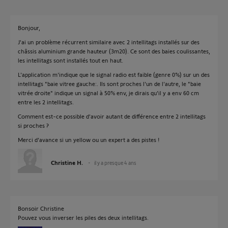
Bonjour,
J'ai un problème récurrent similaire avec 2 intellitags installés sur des
châssis aluminium grande hauteur (3m20). Ce sont des baies coulissantes,
les intellitags sont installés tout en haut.
L'application m'indique que le signal radio est faible (genre 0%) sur un des
intellitags "baie vitree gauche:. Ils sont proches l'un de l'autre, le "baie
vitrée droite" indique un signal à 50% env, je dirais qu'il y a env 60 cm
entre les 2 intellitags.
Comment est-ce possible d'avoir autant de différence entre 2 intellitags
si proches ?
Merci d'avance si un yellow ou un expert a des pistes !
Christine H.
il y a presque 4 ans
Bonsoir Christine
Pouvez vous inverser les piles des deux intellitags.