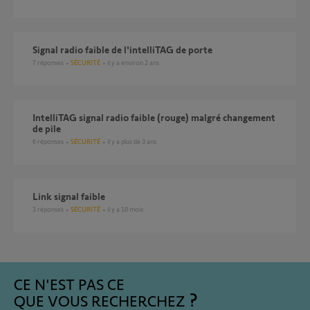
signal radio faible de l'intelliTAG de porte
7
réponses
SÉCURITÉ
il y a environ 2 ans
IntelliTAG signal radio faible (rouge) malgré changement
de pile
6
réponses
SÉCURITÉ
il y a plus de 3 ans
Link signal faible
3
réponses
SÉCURITÉ
il y a 10 mois
CE N'EST PAS CE
QUE VOUS RECHERCHEZ