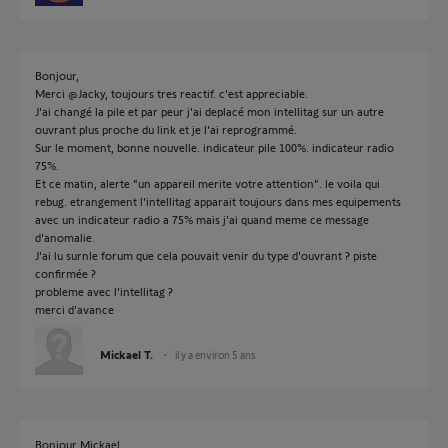
Bonjour,
Merci @Jacky, toujours tres reactif. c'est appreciable.
J'ai changé la pile et par peur j'ai deplacé mon intellitag sur un autre
ouvrant plus proche du link et je l'ai reprogrammé.
Sur le moment, bonne nouvelle. indicateur pile 100%. indicateur radio
75%.
Et ce matin, alerte "un appareil merite votre attention". le voila qui
rebug. etrangement l'intellitag apparait toujours dans mes equipements
avec un indicateur radio a 75% mais j'ai quand meme ce message
d'anomalie.
J'ai lu surnle forum que cela pouvait venir du type d'ouvrant ? piste
confirmée ?
probleme avec l'intellitag ?
merci d'avance
Mickael T.
il y a environ 5 ans
Bonjour Mickael.