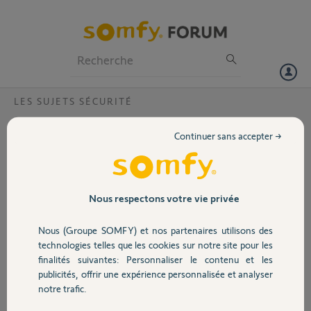
Particuliers
Professionnels
Forum
LES SUJETS SÉCURITÉ
Volet
Connexion de secours impossible
Continuer sans accepter →
Bonjour,
Portail
Après réalisation du test de compatibilité par
rapport à mon adresse (5/5) et souscription du
Garage
Nous respectons votre vie privée
service connexion de secours rien ne
fonctionne. J'ai essayé tous les tests demandés
Nous (Groupe SOMFY) et nos partenaires utilisons des
sur le forum (link dehors, déconnexion
Sécurité
technologies telles que les cookies sur notre site pour les
internet...) je ne comprends pas, j'ai
finalités suivantes: Personnaliser le contenu et les
l'impression que l'application ne cherche même
publicités, offrir une expérience personnalisée et analyser
pas à ce connecter au serveur erreur
Domotique
notre trafic.
directement (essai réalisé sur Android et ios).