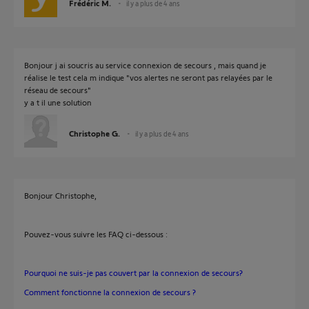
Frédéric M.
il y a plus de 4 ans
Bonjour j ai soucris au service connexion de secours , mais quand je
réalise le test cela m indique "vos alertes ne seront pas relayées par le
réseau de secours"
y a t il une solution
Christophe G.
il y a plus de 4 ans
Bonjour Christophe,
Pouvez-vous suivre les FAQ ci-dessous :
Pourquoi ne suis-je pas couvert par la connexion de secours?
Comment fonctionne la connexion de secours ?