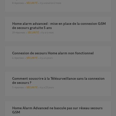
8
réponses
SÉCURITÉ
il y a environ 2 mois
Home alarm advanced : mise en place de la connexion GSM
de secours gratuite 5 ans
39
réponses
SÉCURITÉ
il y a 4 mois
Connexion de secours Home alarm non fonctionnel
4
réponses
SÉCURITÉ
il y a 4 jours
Comment souscrire à la Télésurveillance sans la connexion
de secours ?
5
réponses
SÉCURITÉ
il y a 25 jours
Home Alarm Advanced ne bascule pas sur réseau secours
GSM