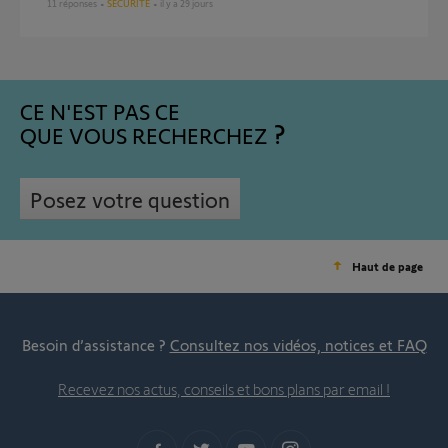
11
réponses
SÉCURITÉ
il y a 29 jours
CE N'EST PAS CE
QUE VOUS RECHERCHEZ
Posez votre question
Haut de page
Besoin d’assistance ?
Consultez nos vidéos, notices et FAQ
Recevez nos actus, conseils et bons plans par email !