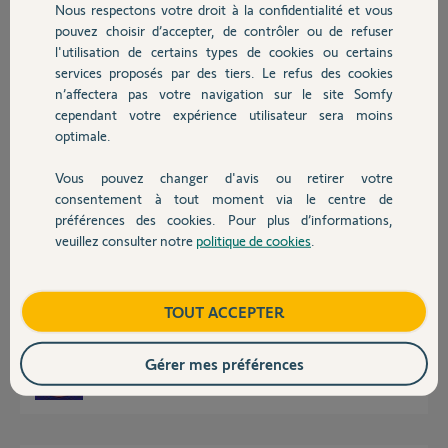
pouvez vous me guider si je fait mal la
Nous respectons votre droit à la confidentialité et vous
Chauffage
manipulation ?
pouvez choisir d’accepter, de contrôler ou de refuser
l'utilisation de certains types de cookies ou certains
Merci,
services proposés par des tiers. Le refus des cookies
Autres produits
n’affectera pas votre navigation sur le site Somfy
Anthony G.
cependant votre expérience utilisateur sera moins
il y a plus de 4 ans
optimale.
Participer au fil de discussion
Vous pouvez changer d'avis ou retirer votre
Devis avec un pro
consentement à tout moment via le centre de
préférences des cookies. Pour plus d’informations,
Réponses
veuillez consulter notre
politique de cookies
.
Contact
Bonjour Anthony
Boutique
TOUT ACCEPTER
Rapprochez votre Link d'un fenêtre pour voir si c'est un problème
d'environnement.
Gérer mes préférences
JACKY M.
il y a plus de 4 ans