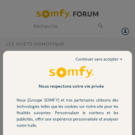
Particuliers
Professionnels
Forum
LES SUJETS DOMOTIQUE
Volet
bonjour impossible de me connecté avec
Continuer sans accepter →
ma tahoma (erreur serveur)
Portail
Bonjour, impossible de se connecté avec ma box tahoma (erreur
serveur) j'ai essayer par la tableau de bord somfy toujours rien
Garage
Nous respectons votre vie privée
Merci,
Nous (Groupe SOMFY) et nos partenaires utilisons des
Sécurité
eric C.
technologies telles que les cookies sur notre site pour les
il y a environ 4 ans
finalités suivantes: Personnaliser le contenu et les
Participer au fil de discussion
publicités, offrir une expérience personnalisée et analyser
Domotique
notre trafic.