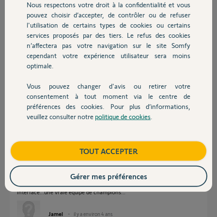
Nous respectons votre droit à la confidentialité et vous
Chauffage
Réponses
pouvez choisir d’accepter, de contrôler ou de refuser
l'utilisation de certains types de cookies ou certains
services proposés par des tiers. Le refus des cookies
Autres produits
Bonsoir
n’affectera pas votre navigation sur le site Somfy
Même problème
cependant votre expérience utilisateur sera moins
optimale.
Laurent D.
il y a environ 4 ans
Vous pouvez changer d'avis ou retirer votre
Devis avec un pro
consentement à tout moment via le centre de
préférences des cookies. Pour plus d’informations,
veuillez consulter notre
politique de cookies
.
Bonjour, la maintenance prévu ce midi n'a rien apportée de mon côté!
Contact
Gianni L.
il y a environ 4 ans
Boutique
TOUT ACCEPTER
Gérer mes préférences
De pire en pire...je ne peux même plus me connecter à mon
interface...une vraie équipe de champions...
Jamel
il y a environ 4 ans