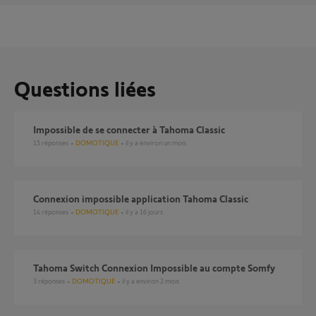
Questions liées
Impossible de se connecter à Tahoma Classic
15
réponses
DOMOTIQUE
il y a environ un mois
Connexion impossible application Tahoma Classic
14
réponses
DOMOTIQUE
il y a 16 jours
Tahoma Switch Connexion Impossible au compte Somfy
3
réponses
DOMOTIQUE
il y a environ 2 mois