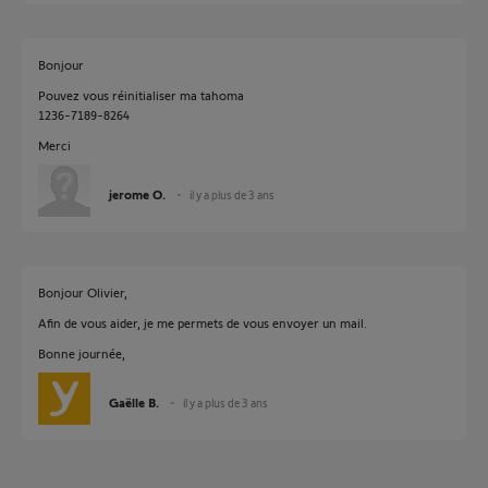
Bonjour
Pouvez vous réinitialiser ma tahoma
1236-7189-8264
Merci
jerome O.
il y a plus de 3 ans
Bonjour Olivier,
Afin de vous aider, je me permets de vous envoyer un mail.
Bonne journée,
Gaëlle B.
il y a plus de 3 ans