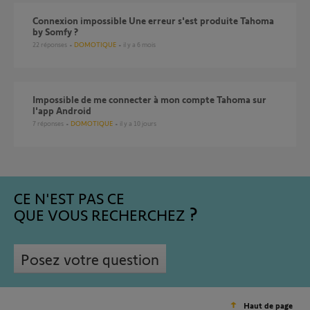
Connexion impossible Une erreur s'est produite Tahoma
by Somfy ?
22
réponses
DOMOTIQUE
il y a 6 mois
Impossible de me connecter à mon compte Tahoma sur
l'app Android
7
réponses
DOMOTIQUE
il y a 10 jours
CE N'EST PAS CE
QUE VOUS RECHERCHEZ
Posez votre question
Haut de page