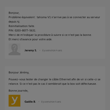
Bonjour,
Problème équivalent : tahoma V1 n'arrive pas à se connecter au serveur
depuis 4j.
Reinitialisation faite.
PIN: 0203-8077-5631.
Merci de m'indiquer la procédure à suivre si ce n'est pas la bonne.
Et merci d'avance pour votre aide.
Jeremy S.
il y a environ 4 ans
Bonjour Jérémy,
Pouvez-vous tester de changer le câble Ethernet afin de vir si celle-ci se
relance. Si ce n'est pas le cas il semblerait que la box soit défectueuse.
Bonne journée,
Gaëlle B.
il y a environ 4 ans