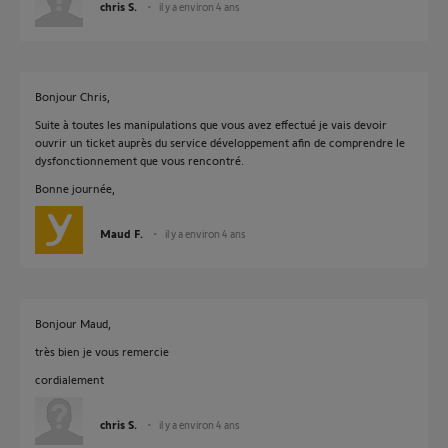
chris S.
il y a environ 4 ans
Bonjour Chris,
Suite à toutes les manipulations que vous avez effectué je vais devoir
ouvrir un ticket auprès du service développement afin de comprendre le
dysfonctionnement que vous rencontré.
Bonne journée,
Maud F.
il y a environ 4 ans
Bonjour Maud,
très bien je vous remercie
cordialement
chris S.
il y a environ 4 ans