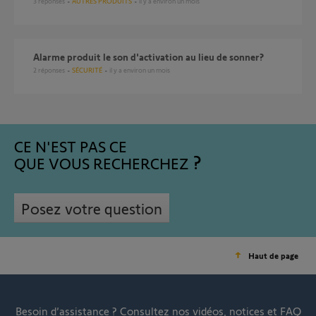
3
réponses
AUTRES PRODUITS
il y a environ un mois
Alarme produit le son d'activation au lieu de sonner?
2
réponses
SÉCURITÉ
il y a environ un mois
CE N'EST PAS CE
QUE VOUS RECHERCHEZ
Posez votre question
Haut de page
Besoin d’assistance ?
Consultez nos vidéos, notices et FAQ