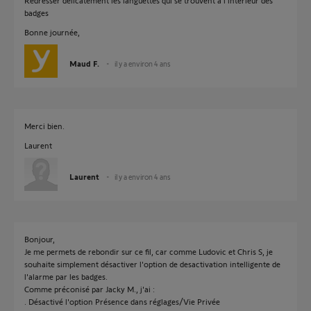
Redresser délicatement les languettes qui se trouvent à l'intérieur des
badges
Bonne journée,
Maud F.
il y a environ 4 ans
Merci bien.
Laurent
Laurent
il y a environ 4 ans
Bonjour,
Je me permets de rebondir sur ce fil, car comme Ludovic et Chris S, je
souhaite simplement désactiver l'option de desactivation intelligente de
l'alarme par les badges.
Comme préconisé par Jacky M., j'ai :
. Désactivé l'option Présence dans réglages/Vie Privée