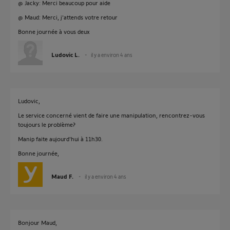
@ Jacky: Merci beaucoup pour aide
@ Maud: Merci, j'attends votre retour
Bonne journée à vous deux
Ludovic L.
il y a environ 4 ans
Ludovic,
Le service concerné vient de faire une manipulation, rencontrez-vous
toujours le problème?
Manip faite aujourd'hui à 11h30.
Bonne journée,
Maud F.
il y a environ 4 ans
Bonjour Maud,