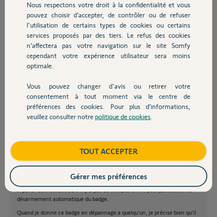
que je ne désire pas.
Nous respectons votre droit à la confidentialité et vous
Chauffage
pouvez choisir d’accepter, de contrôler ou de refuser
Merci
l'utilisation de certains types de cookies ou certains
services proposés par des tiers. Le refus des cookies
Autres produits
n’affectera pas votre navigation sur le site Somfy
cependant votre expérience utilisateur sera moins
optimale.
Ludovic L.
Vous pouvez changer d'avis ou retirer votre
Devis avec un pro
il y a environ 4 ans
consentement à tout moment via le centre de
préférences des cookies. Pour plus d’informations,
veuillez consulter notre
politique de cookies
.
Contact
Boutique
TOUT ACCEPTER
Ludovic, ça fait un peu plus de 4 ans que j'ai ce système et je n'ai aucun
problème avec la gestion de la désactivation automatique par les badges.
Si vous êtes comme moi, le badge que vous gardez à la maison à le statut
Gérer mes préférences
invités et il n'est relié a aucun compte chez Somfy.
A partir du moment ou il n'y a pas de compte on ne peut pas activer le
désarmement automatique du badge.
Quand je donne ce badge en dépannage a quelqu'un, je précise bien qu'il