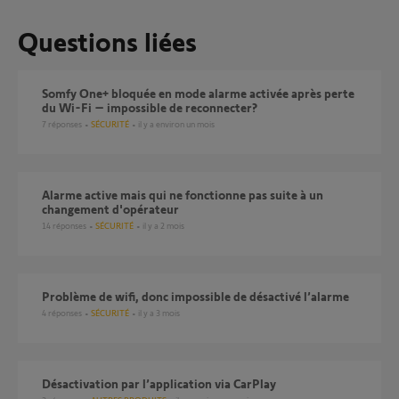
Questions liées
Somfy One+ bloquée en mode alarme activée après perte
du Wi-Fi – impossible de reconnecter?
7
réponses
SÉCURITÉ
il y a environ un mois
Alarme active mais qui ne fonctionne pas suite à un
changement d'opérateur
14
réponses
SÉCURITÉ
il y a 2 mois
Problème de wifi, donc impossible de désactivé l’alarme
4
réponses
SÉCURITÉ
il y a 3 mois
Désactivation par l’application via CarPlay