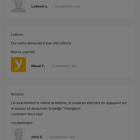
Ludovic L.
il y a environ 4 ans
Ludovic,
Oui votre demande à bien été clôturé.
Bonne journée
Maud F.
il y a environ 4 ans
bonjour,
j'ai exactement le même problème, je voudrais eteindre en appuyant sur
le bouton et desactiver le badge "inteligent".
comment faire svp?
cordialement
chris S.
il y a environ 4 ans