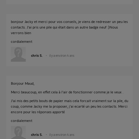
bonjour Jacky et merci pour vos conseils, je viens de redresser un peu les
contacts. J'ai pris une pile qui était dans un autre badge neuf :)Nous
verrons bien
cordialement
chris S.
il y a environ 4 ans
Bonjour Maud,
Merci beaucoup, en effet cela à l'air de fonctionner comme je le veux .
J'ai mis des petits bouts de papier mais cela forcait vraiment sur la pile, du
coup, comme Jacky me la proposer, j'ai ecarté un peu les contacts. Merci
encore pour les réponses apporté
cordialement
chris S.
il y a environ 4 ans