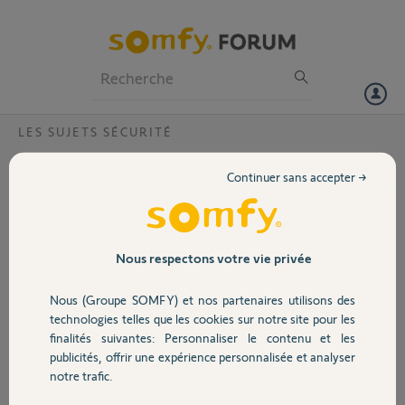
Particuliers
Professionnels
Forum
LES SUJETS SÉCURITÉ
Volet
Désactivation de l'alarme via badge non
Continuer sans accepter →
souhaitée
Portail
Bonjour,
J'ai acquis ce samedi 18 juin, un système home
Garage
Nous respectons votre vie privée
alarm advanced.
Nous (Groupe SOMFY) et nos partenaires utilisons des
Les options de désactivation de l'alarme
Sécurité
technologies telles que les cookies sur notre site pour les
intelligente sont bien en "désactiver",
finalités suivantes: Personnaliser le contenu et les
cependant cela ne fonctionne pas, les badges
publicités, offrir une expérience personnalisée et analyser
desactive l'alarme sans raison.
Domotique
notre trafic.
Comment désactiver réellement cette option